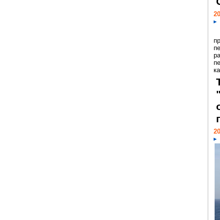
20
п
п
р
п
ка
20