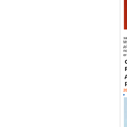
з
М
д
п
ег
20