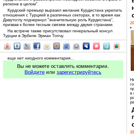
регионе в целом".
Курдский премьер выразил желание Курдистана укрепить
отношения с Турцией в различных секторах, в то время как
Давутоглу подчеркнул "значительную роль Курдистана",
20
призвав к более тесным связям между двумя странами.
На встрече также присутствовал генеральный консул
Турции в Эрбиле Эрман Топчу.
еще нет ниодного комментария...
Вы не можете оставлять комментарии.
Войдите
или
зарегистрируйтесь
Н
г
п
в
р
ре
20