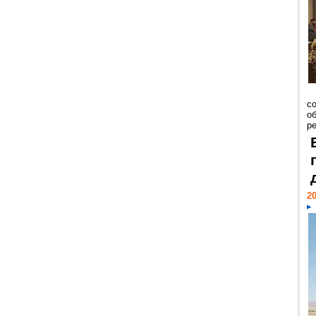
со
о
ре
20