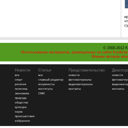
и
ч
с
© 2000-2012 K
Использование материалов, размещенных на сайте Kurdistan
Мнение авторов мож
Новости
Статьи
Представительство
Диаспор
все
все
новости
новости
спорт
главный редактор
фотоматериалы
фотоматер
религия
колумнисты
видеоматериалы
видеомате
политика
институты
контакты
контакты
экономика
СМИ
природа
общество
культура
наука
происшествия
избранное