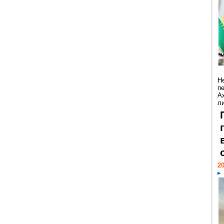
Н
п
А
ли
20