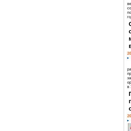
ве
с
п
го
20
р
пр
з
о
в
20