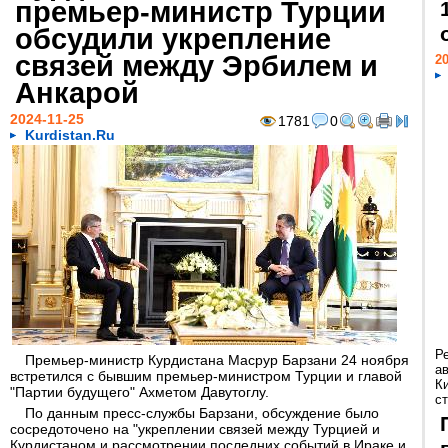
премьер-министр Турции
обсудили укрепление
связей между Эрбилем и
20
Анкарой
2024-11-25
1781
0
Kurdistan.Ru
Р
Премьер-министр Курдистана Масрур Барзани 24 ноября
а
встретился с бывшим премьер-министром Турции и главой
К
"Партии будущего" Ахметом Давутоглу.
ст
По данным пресс-службы Барзани, обсуждение было
сосредоточено на "укреплении связей между Турцией и
Курдистаном и рассмотрении последних событий в Ираке и