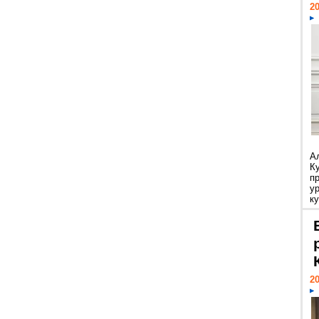
20
А
К
п
у
ку
20