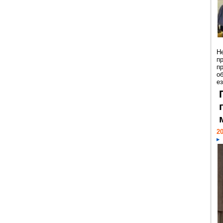
Н
п
п
о
ез
20