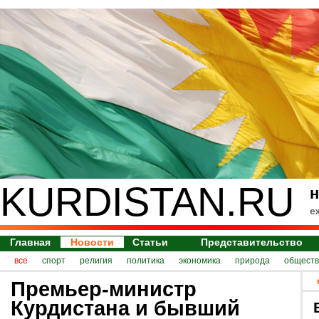
KURDISTAN.RU
н
е
Главная
Новости
Статьи
Представительство
все
спорт
религия
политика
экономика
природа
обществ
Премьер-министр
Курдистана и бывший