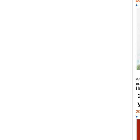
20
д
в
Н
20