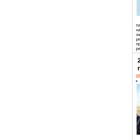
п
н
з
р
п
ре
20