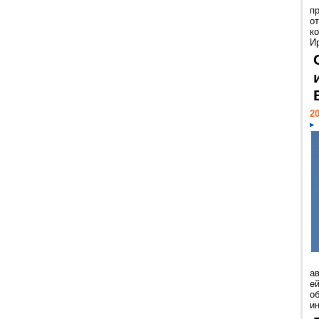
п
о
к
И
20
а
ей
о
и