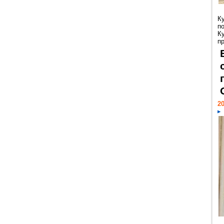
К
п
К
пр
20