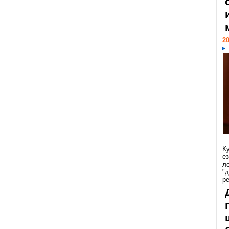
20
К
е
л
"
р