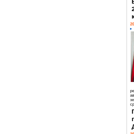
20
р
ав
з
с