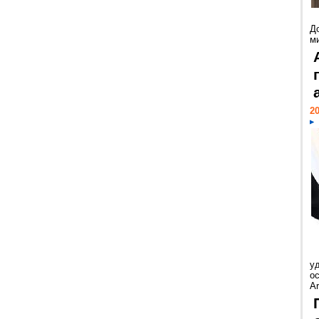
Д
м
20
у
ос
Ar