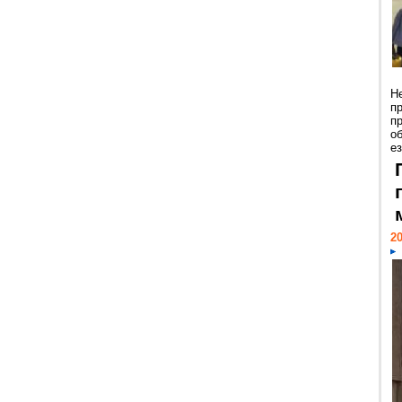
Н
п
п
о
ез
20