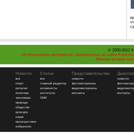
и
ч
с
© 2000-2012 K
Использование материалов, размещенных на сайте Kurdistan
Мнение авторов мож
Новости
Статьи
Представительство
Диаспор
все
все
новости
новости
спорт
главный редактор
фотоматериалы
фотоматер
религия
колумнисты
видеоматериалы
видеомате
политика
институты
контакты
контакты
экономика
СМИ
природа
общество
культура
наука
происшествия
избранное