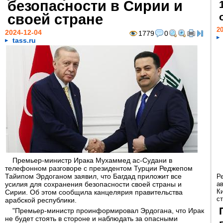
безопасности в Сирии и
своей стране
20
2024-12-04
1779
0
tass.ru
Премьер-министр Ирака Мухаммед ас-Судани в
телефонном разговоре с президентом Турции Реджепом
Тайипом Эрдоганом заявил, что Багдад приложит все
Р
усилия для сохранения безопасности своей страны и
а
К
Сирии. Об этом сообщила канцелярия правительства
ст
арабской республики.
"Премьер-министр проинформировал Эрдогана, что Ирак
не будет стоять в стороне и наблюдать за опасными