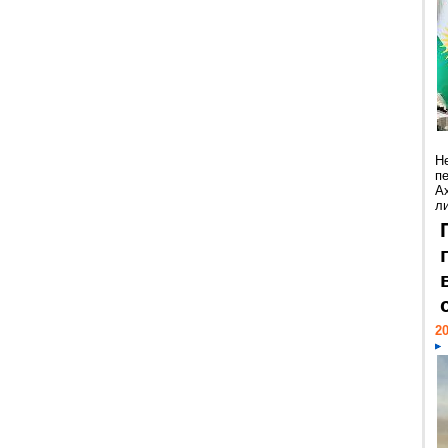
Н
п
А
ли
20