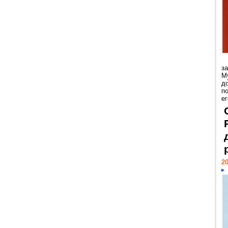
з
М
д
п
ег
20