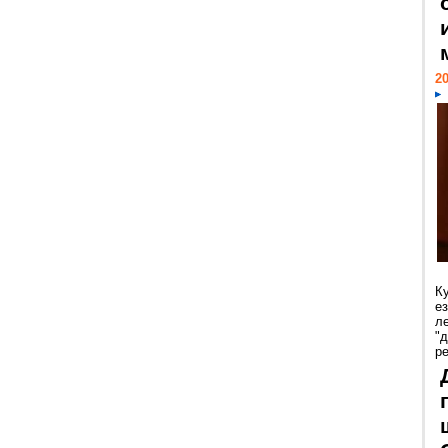
20
К
е
л
"
р