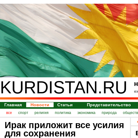
KURDISTAN.RU
н
е
Главная
Новости
Статьи
Представительство
все
спорт
религия
политика
экономика
природа
обществ
Ирак приложит все усилия
для сохранения