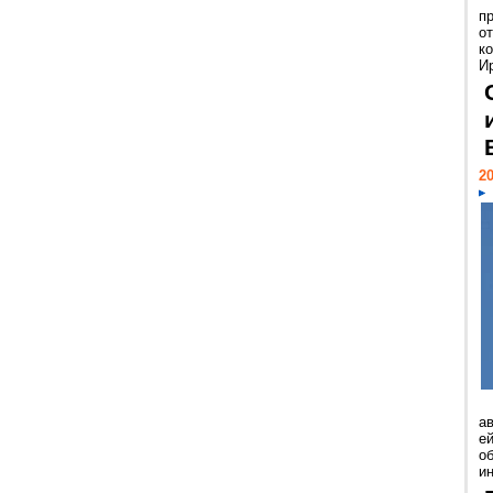
п
о
к
И
20
а
ей
о
и