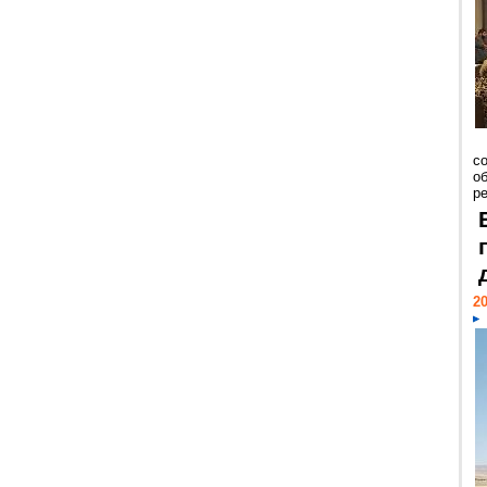
со
о
ре
20