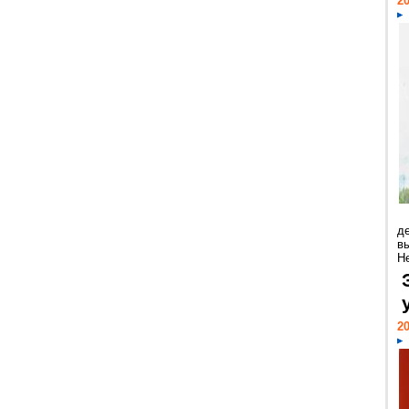
20
д
в
Н
20