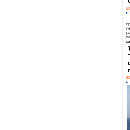
20
п
п
р
п
ка
20