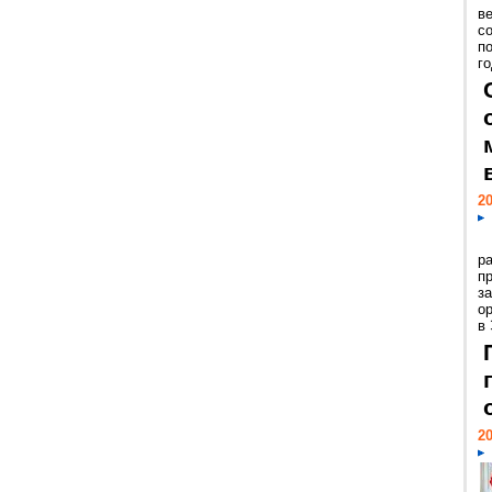
ве
с
п
го
20
р
пр
з
о
в
20