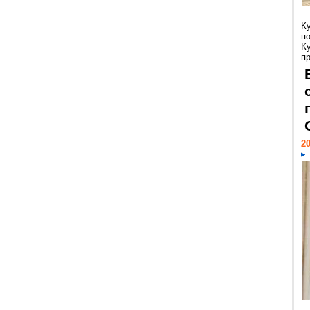
К
п
К
пр
20