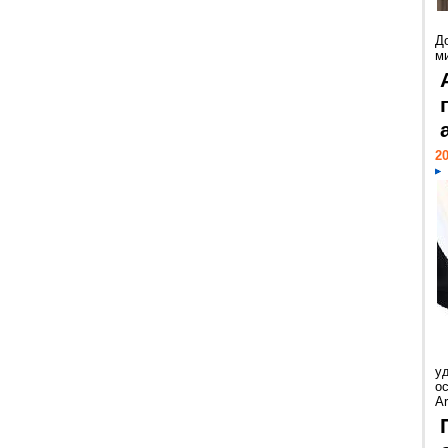
Д
м
20
у
ос
Ar