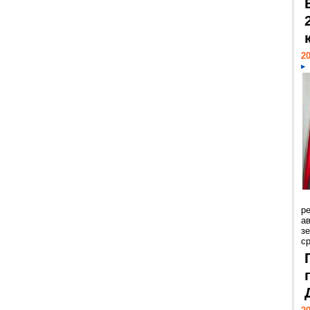
20
р
ав
з
с