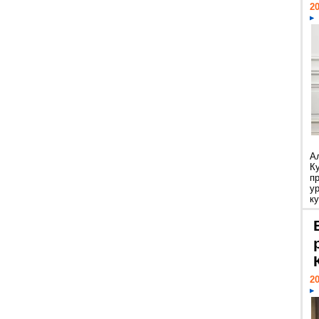
20
А
К
п
у
ку
20