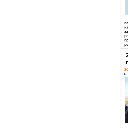
п
н
з
р
п
ре
20