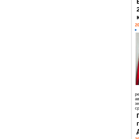
20
р
ав
з
с