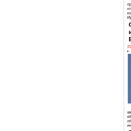
п
о
к
И
20
а
ей
о
и