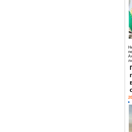
Н
п
А
ли
20