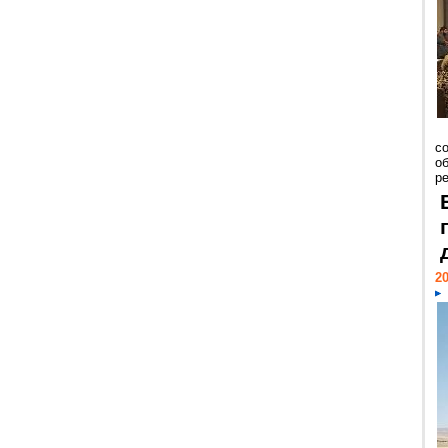
со
о
ре
20