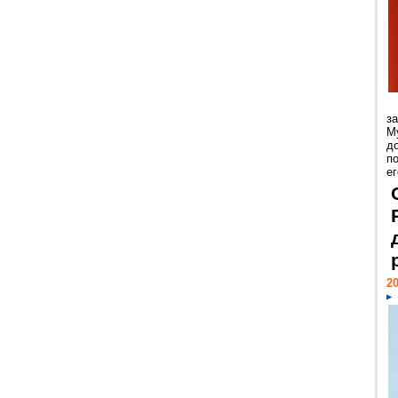
з
М
д
п
ег
20