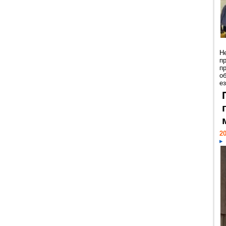
Н
п
п
о
ез
20