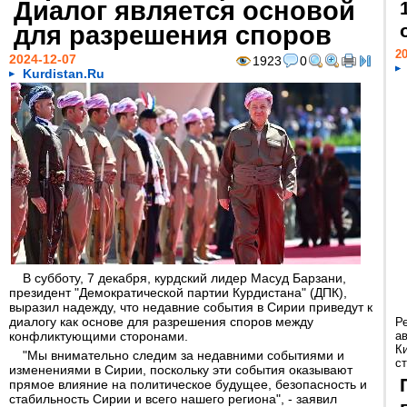
Диалог является основой
для разрешения споров
20
2024-12-07
1923
0
Kurdistan.Ru
В субботу, 7 декабря, курдский лидер Масуд Барзани,
президент "Демократической партии Курдистана" (ДПК),
выразил надежду, что недавние события в Сирии приведут к
диалогу как основе для разрешения споров между
Р
конфликтующими сторонами.
а
К
"Мы внимательно следим за недавними событиями и
ст
изменениями в Сирии, поскольку эти события оказывают
прямое влияние на политическое будущее, безопасность и
стабильность Сирии и всего нашего региона", - заявил