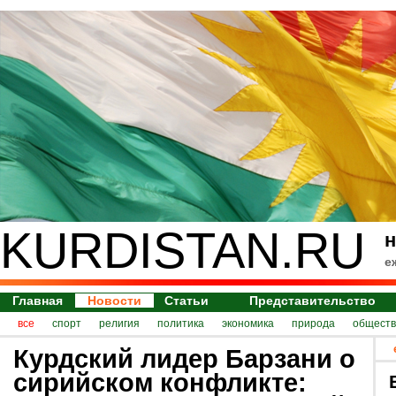
KURDISTAN.RU
н
е
Главная
Новости
Статьи
Представительство
все
спорт
религия
политика
экономика
природа
обществ
Курдский лидер Барзани о
сирийском конфликте: