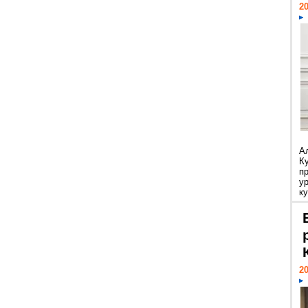
20
А
К
п
у
ку
20