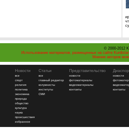
и
ч
с
© 2000-2012 K
Использование материалов, размещенных на сайте Kurdistan
Мнение авторов мож
Новости
Статьи
Представительство
Диаспор
все
все
новости
новости
спорт
главный редактор
фотоматериалы
фотоматер
религия
колумнисты
видеоматериалы
видеомате
политика
институты
контакты
контакты
экономика
СМИ
природа
общество
культура
наука
происшествия
избранное