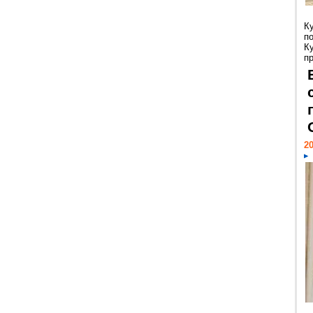
К
п
К
пр
20