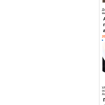
Д
м
20
у
ос
Ar