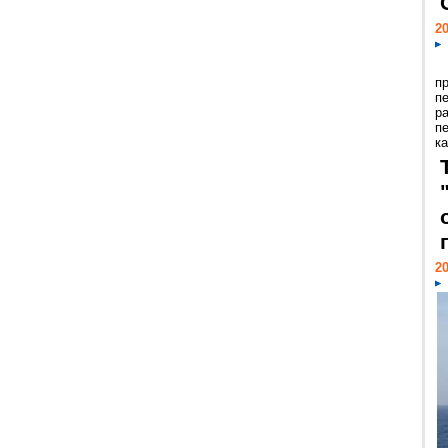
20
п
п
р
п
ка
20