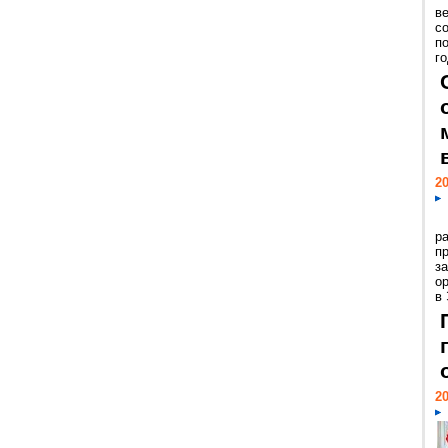
ве
с
п
го
20
р
пр
з
о
в
20