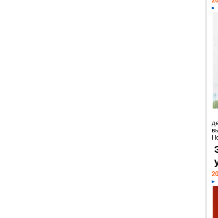
20
д
в
Н
20