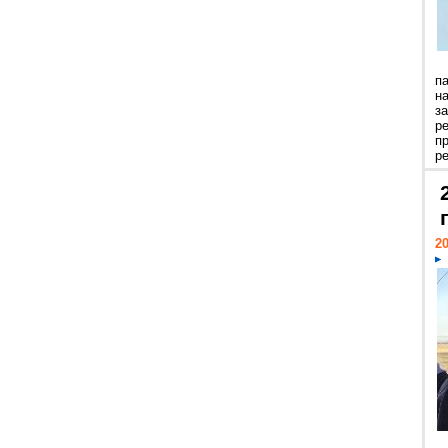
п
н
з
р
п
ре
20