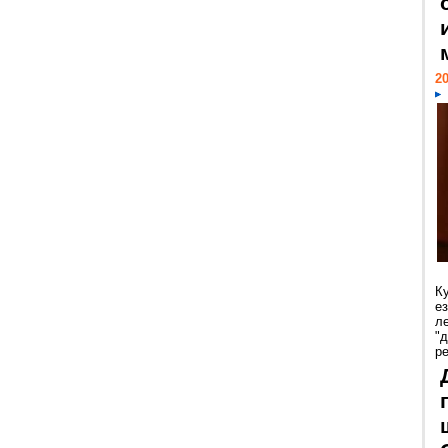
20
К
е
л
"
р