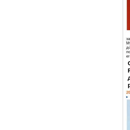
з
М
д
п
ег
20