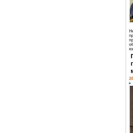
Н
п
п
о
ез
20