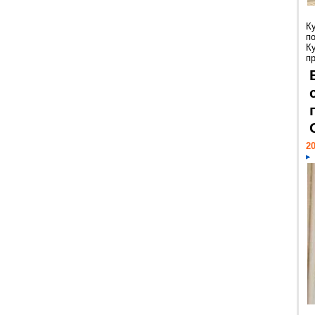
К
п
К
пр
20