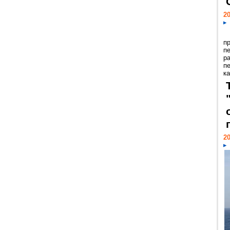
20
п
п
р
п
ка
20