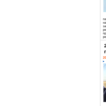
п
н
з
р
п
ре
20