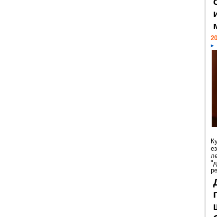
20
К
е
л
"
р