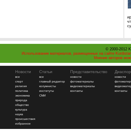
и
ч
с
© 2000-2012 K
Использование материалов, размещенных на сайте Kurdistan
Мнение авторов мож
Новости
Статьи
Представительство
Диаспор
все
все
новости
новости
спорт
главный редактор
фотоматериалы
фотоматер
религия
колумнисты
видеоматериалы
видеомате
политика
институты
контакты
контакты
экономика
СМИ
природа
общество
культура
наука
происшествия
избранное