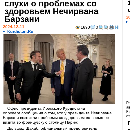
слухи о проблемах со
здоровьем Нечирвана
Барзани
20
2024-12-11
1690
0
Kurdistan.Ru
Р
а
Офис президента Иракского Курдистана
К
опроверг сообщения о том, что у президента Нечирвана
ст
Барзани возникли проблемы со здоровьем во время его
визита во французскую столицу Париж.
Дильшад Шахаб, официальный представитель