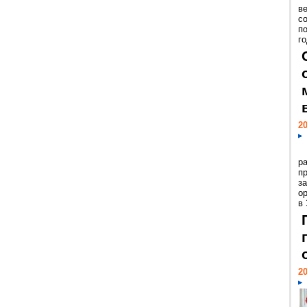
ве
с
п
го
20
р
пр
з
о
в
20