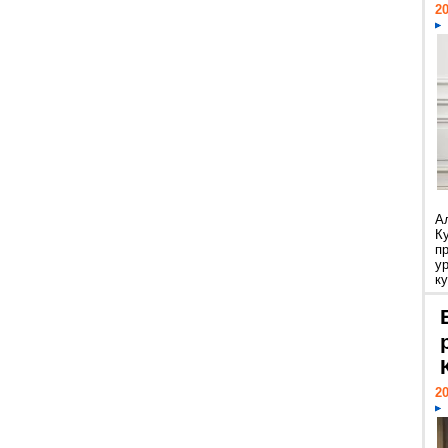
20
А
К
п
у
ку
20