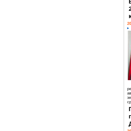
20
р
ав
з
с