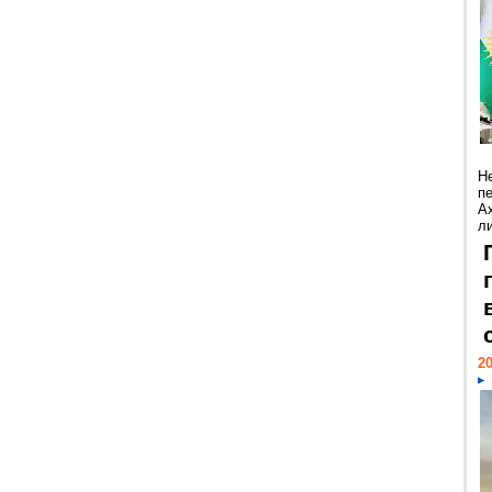
Н
п
А
ли
20