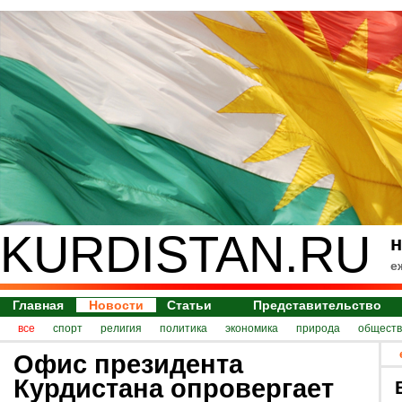
KURDISTAN.RU
н
е
Главная
Новости
Статьи
Представительство
все
спорт
религия
политика
экономика
природа
обществ
Офис президента
Курдистана опровергает