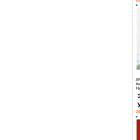
20
д
в
Н
20