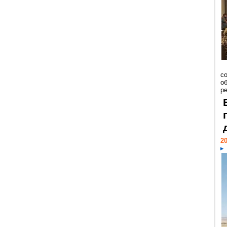
со
о
ре
20