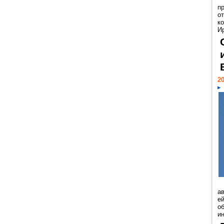
п
о
к
И
20
а
ей
о
и