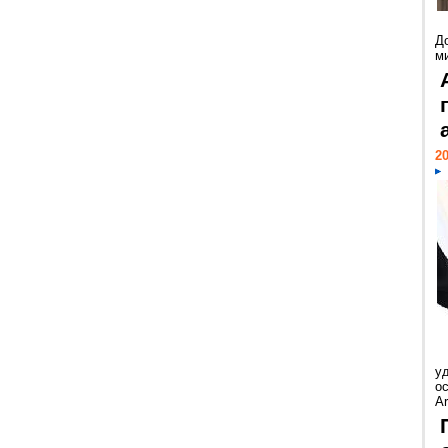
Д
м
20
у
ос
Ar