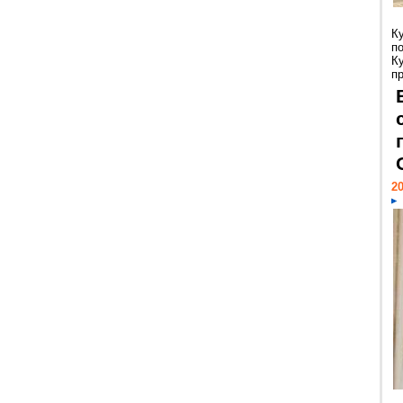
К
п
К
пр
20