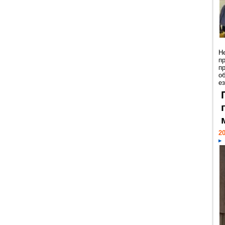
Н
п
п
о
ез
20