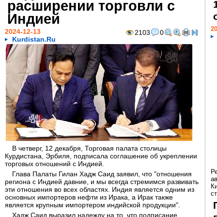
расширении торговли с
Индией
20
2024-12-13
2103
0
Kurdistan.Ru
В четверг, 12 декабря, Торговая палата столицы
Курдистана, Эрбиля, подписала соглашение об укреплении
торговых отношений с Индией.
Р
Глава Палаты Гилан Хадж Саид заявил, что "отношения
а
региона с Индией давние, и мы всегда стремимся развивать
К
эти отношения во всех областях. Индия является одним из
ст
основных импортеров нефти из Ирака, а Ирак также
является крупным импортером индийской продукции".
Хадж Саид выразил надежду на то, что подписание