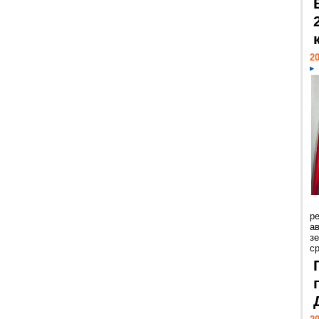
20
р
ав
з
с