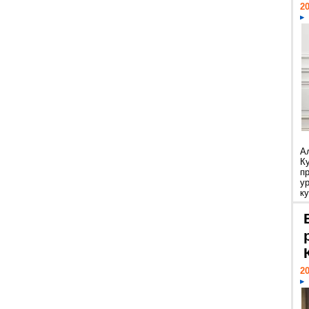
20
А
К
п
у
ку
20