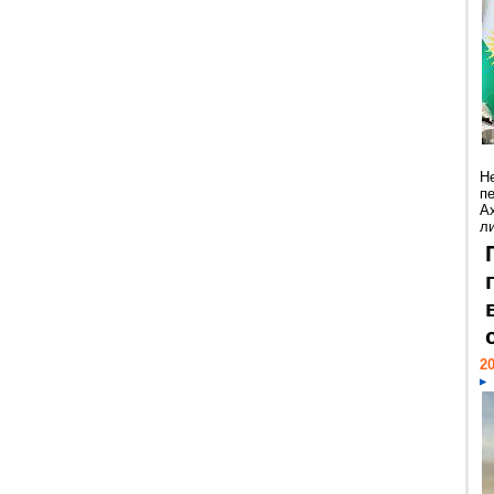
Н
п
А
ли
20