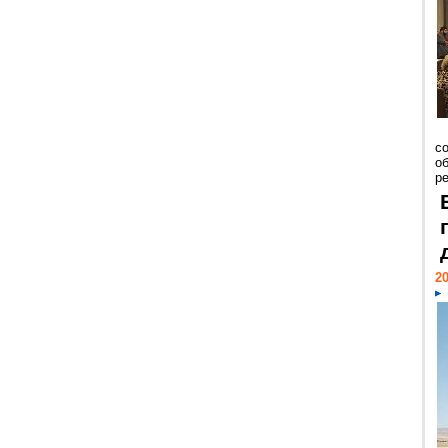
со
о
ре
20