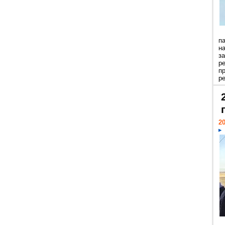
п
н
з
р
п
ре
20