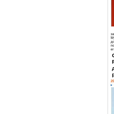
з
М
д
п
ег
20