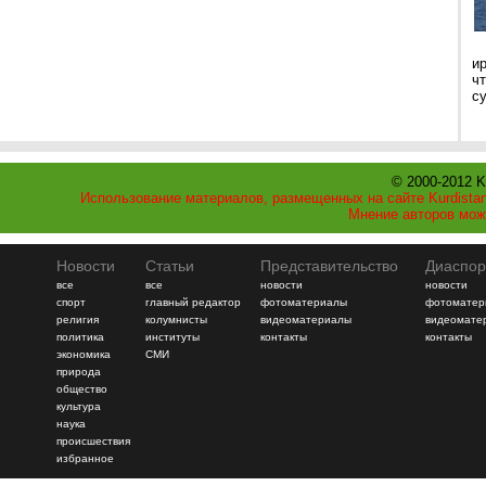
и
ч
с
© 2000-2012 K
Использование материалов, размещенных на сайте Kurdistan
Мнение авторов мож
Новости
Статьи
Представительство
Диаспор
все
все
новости
новости
спорт
главный редактор
фотоматериалы
фотоматер
религия
колумнисты
видеоматериалы
видеомате
политика
институты
контакты
контакты
экономика
СМИ
природа
общество
культура
наука
происшествия
избранное