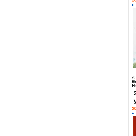
20
д
в
Н
20