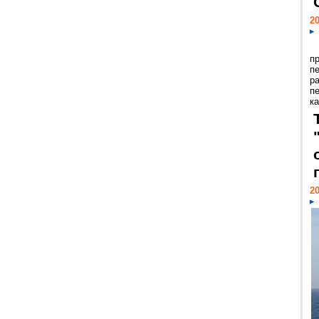
20
п
п
р
п
ка
20