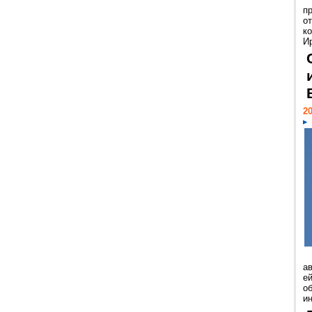
п
о
к
И
20
а
ей
о
и