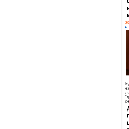
20
К
е
л
"
р