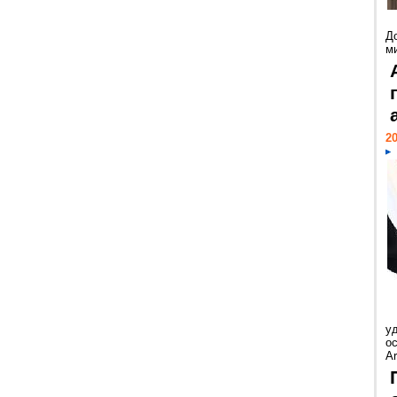
Д
м
20
у
ос
Ar