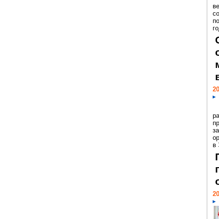
ве
с
п
го
20
р
пр
з
о
в
20