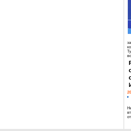
з
к
Т
во
20
Н
в
о