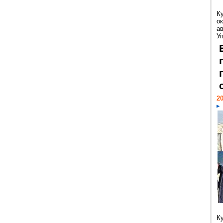
К
ок
а
У
20
К