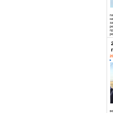
п
н
з
р
п
ре
20
ве