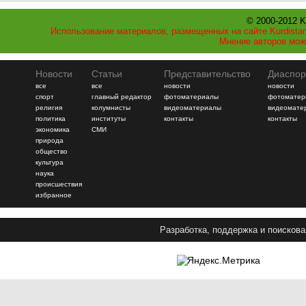
© 2000-2012 K
Использование материалов, размещенных на сайте Kurdistan
Мнение авторов мож
Новости
Статьи
Представительство
Диаспор
все
все
новости
новости
спорт
главный редактор
фотоматериалы
фотоматер
религия
колумнисты
видеоматериалы
видеомате
политика
институты
контакты
контакты
экономика
СМИ
природа
общество
культура
наука
происшествия
избранное
Разработка, поддержка и поискова