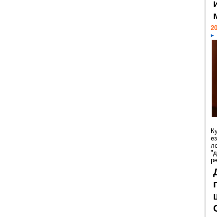
20
К
е
л
"
р