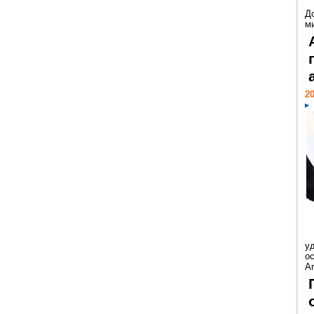
Д
м
20
у
ос
Ar