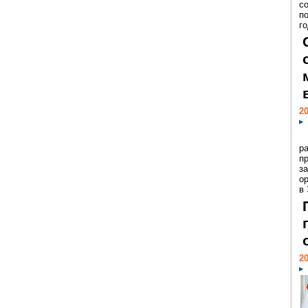
с
п
го
20
р
пр
з
о
в
20