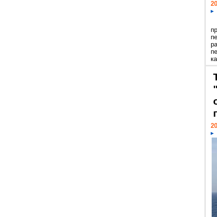
20
п
п
р
п
ка
20