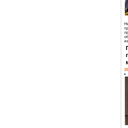
Н
п
п
о
ез
20