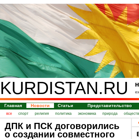
KURDISTAN.RU
н
е
Главная
Новости
Статьи
Представительство
все
спорт
религия
политика
экономика
природа
обществ
ДПК и ПСК договорились
о создании совместного