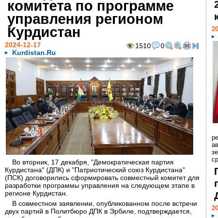
комитета по программе
управления регионом
Курдистан
20
2024-12-17
1510
0
Kurdistan.Ru
р
ав
з
с
Во вторник, 17 декабря, "Демократическая партия
Курдистана" (ДПК) и "Патриотический союз Курдистана"
(ПСК) договорились сформировать совместный комитет для
разработки программы управления на следующем этапе в
регионе Курдистан.
В совместном заявлении, опубликованном после встречи
20
двух партий в Политбюро ДПК в Эрбиле, подтверждается,