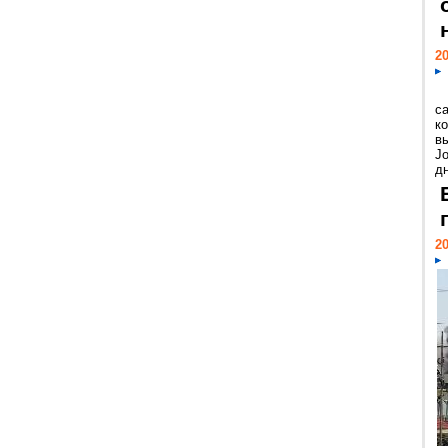
20
с
к
в
Jo
дн
20