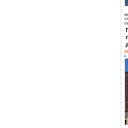
и
ч
с
20