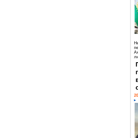
Н
п
А
ли
20