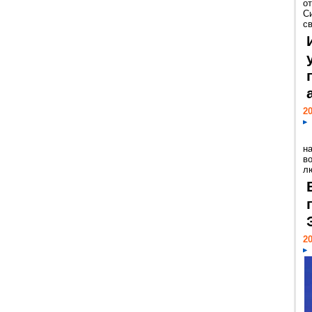
о
С
св
20
н
в
лю
20