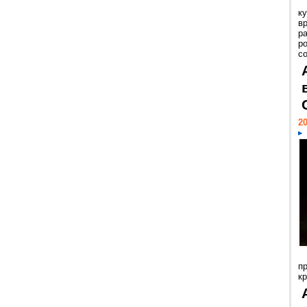
к
в
р
р
с
20
п
к