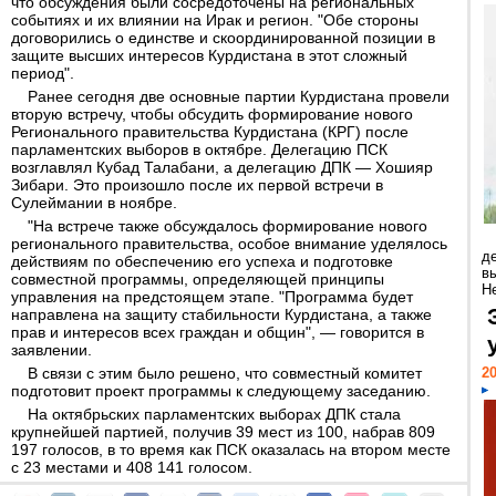
что обсуждения были сосредоточены на региональных
событиях и их влиянии на Ирак и регион. "Обе стороны
договорились о единстве и скоординированной позиции в
защите высших интересов Курдистана в этот сложный
период".
Ранее сегодня две основные партии Курдистана провели
вторую встречу, чтобы обсудить формирование нового
Регионального правительства Курдистана (КРГ) после
парламентских выборов в октябре. Делегацию ПСК
возглавлял Кубад Талабани, а делегацию ДПК — Хошияр
Зибари. Это произошло после их первой встречи в
Сулеймании в ноябре.
"На встрече также обсуждалось формирование нового
регионального правительства, особое внимание уделялось
д
действиям по обеспечению его успеха и подготовке
в
совместной программы, определяющей принципы
Н
управления на предстоящем этапе. "Программа будет
направлена ​​на защиту стабильности Курдистана, а также
прав и интересов всех граждан и общин", — говорится в
заявлении.
В связи с этим было решено, что совместный комитет
20
подготовит проект программы к следующему заседанию.
На октябрьских парламентских выборах ДПК стала
крупнейшей партией, получив 39 мест из 100, набрав 809
197 голосов, в то время как ПСК оказалась на втором месте
с 23 местами и 408 141 голосом.