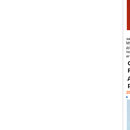
з
М
д
п
ег
20