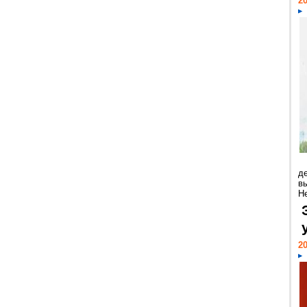
20
д
в
Н
20