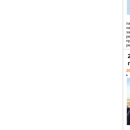
п
н
з
р
п
ре
20