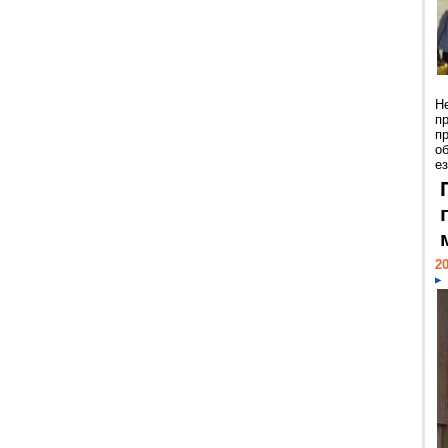
Н
п
п
о
ез
20