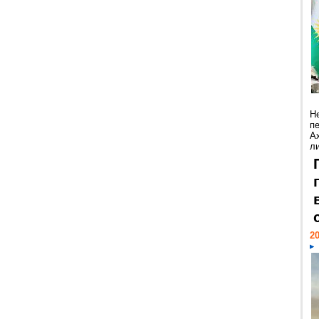
Н
п
А
ли
20