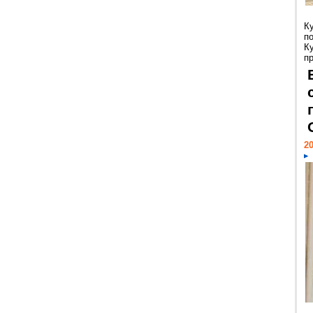
К
п
К
пр
20