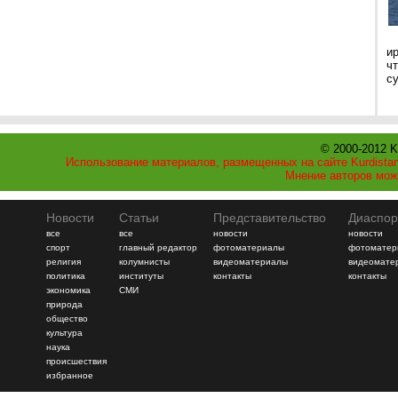
и
ч
с
© 2000-2012 K
Использование материалов, размещенных на сайте Kurdistan
Мнение авторов мож
Новости
Статьи
Представительство
Диаспор
все
все
новости
новости
спорт
главный редактор
фотоматериалы
фотоматер
религия
колумнисты
видеоматериалы
видеомате
политика
институты
контакты
контакты
экономика
СМИ
природа
общество
культура
наука
происшествия
избранное