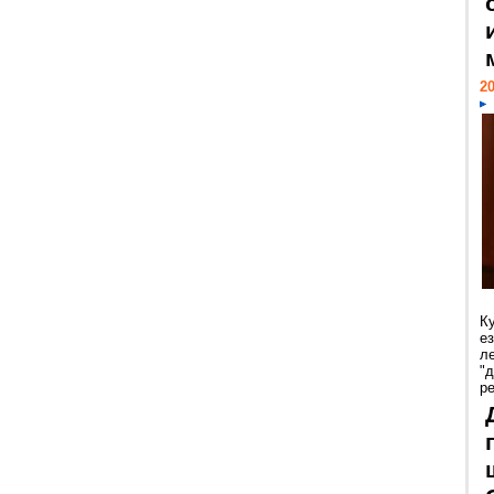
20
К
е
л
"
р