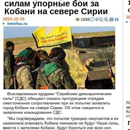
силам упорные бои за
Кобани на севере Сирии
20
2024-12-19
1688
0
interfax.ru
Возглавляемые курдами "Сирийские демократические
силы" (СДС) обещают оказать протурецким отрядам
ожесточенное сопротивление при их попытке захватить
Р
а
город Кобани на севере Сирии. Об этом говорится в
К
заявлении командования СДС.
ст
"Мы подтверждаем, что попытки турецких оккупантов и их
наемников атаковать Кобани пикником не будут. Наши силы,
вместе с жителями Кобани, будут бороться изо всех сил.