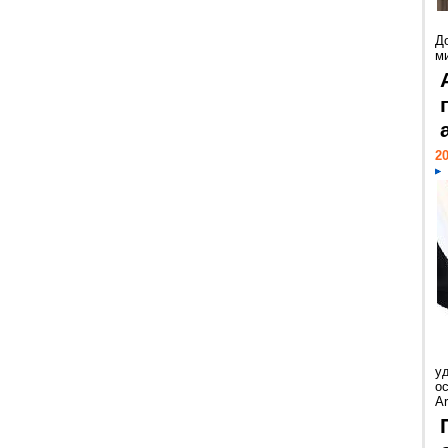
Д
м
20
у
ос
Ar