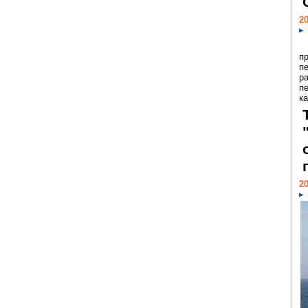
20
п
п
р
п
ка
20