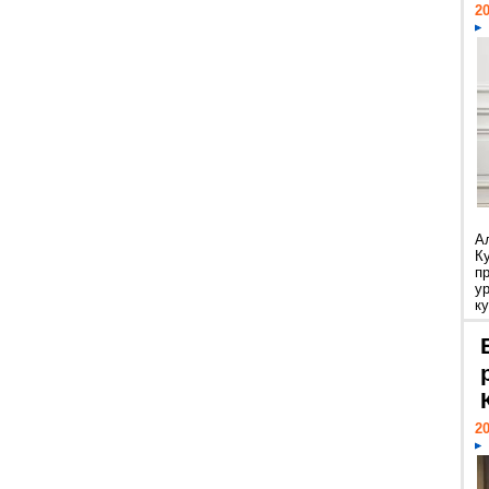
20
А
К
п
у
ку
20