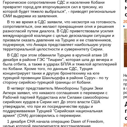
Героическое сопротивление СДС и население Кобани
превратят город для вторгнувшихся сил в трясину, из
которой будет тяжело выбраться", - приводят региональные
СМИ выдержки из заявления.
В то же время в СДС заявили, что несмотря на готовность
20
сопротивляться, они желают прекращения огня и решения
разногласий путем диалога. В СДС приветствовали усилия
международной коалиции с целью деэскалации ситуации и
призвали оказать давление на Турцию и ее ставленников,
подчеркнув, что Анкара представляет наибольшую угрозу
территориальной целостности и суверенитету Сирии.
В СДС при этом обвинили Турцию в крупной атаке 18
декабря в районе ГЭС "Тишрин", которая шла до вечера и
была отбита, а также в ударах БПЛА и тяжелой артиллерией
по Кобани. Кроме того, по данным СДС, Турция
концентрирует танки и другую бронетехнику на юге
Н
турецкой провинции Шанлыурфа в районе Суруч - по ту
г
сторону сирийско-турецкой границы от Кобани.
п
В четверг представитель Минобороны Турции Зеки
в
Актюрк заявил, что никакого соглашения о перемирии с
р
ре
Рабочей партией Курдистана или Силами самообороны
сирийских курдов в Сирии нет. До этого власти США
утверждали, что при их посредничестве курды и
поддерживаемая Турцией "Сирийская национальная
армия" (СНА) договорились о перемирии.
1 декабря СНА начала операцию Dawn of Freedom,
20
целью которой декларируется восстановление