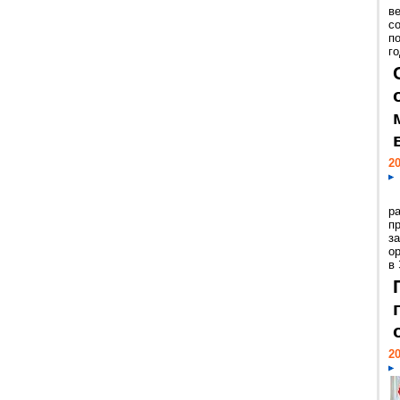
ве
с
п
го
20
р
пр
з
о
в
20