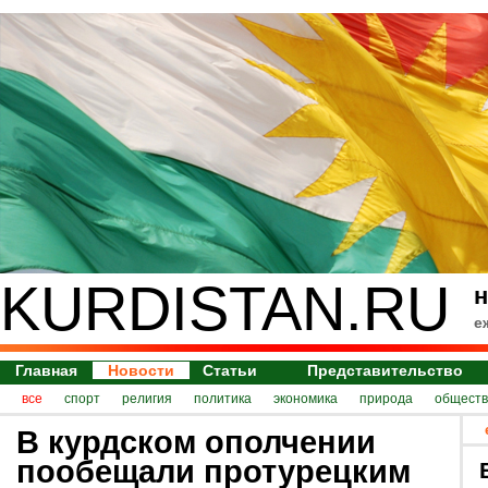
KURDISTAN.RU
н
е
Главная
Новости
Статьи
Представительство
все
спорт
религия
политика
экономика
природа
обществ
В курдском ополчении
пообещали протурецким