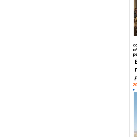
со
о
ре
20