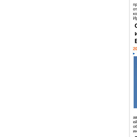
п
о
к
И
20
а
ей
о
и