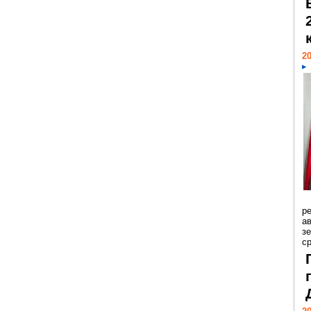
20
р
ав
з
с