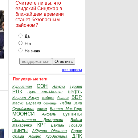
Считаете ли вы, что
езидский Синджар в
ближайшем времени
станет безопасным
районом?
Да
Нет
Не знаю
все опросы
Популярные теги
ООН
Курдистан
Науруз
Турция
РПК
нефть
Нури аль-Малики
BDP
Косрат Расул
Асаиш
выборы
Масуд Барзани
Лейла Зана
беженцы
Сулеймания
Бретт Мак-Герк
ислам
МООНСИ
сунниты
Анфаль
Селахаттин Демирташ
Вадим
КРГ
Макаренко
Бахман Гобади
шииты
Абдулла Оджалан
Барак
ДПК
Обама
Альянс Курдистана