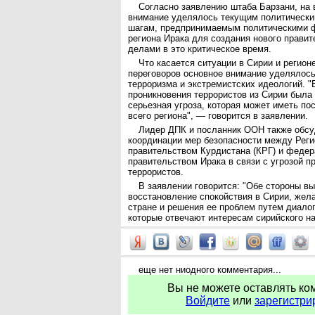
Согласно заявлению штаба Барзани, на 
внимание уделялось текущим политически
шагам, предпринимаемым политическими ф
региона Ирака для создания нового правит
делами в это критическое время.
Что касается ситуации в Сирии и регионе
переговоров основное внимание уделялос
терроризма и экстремистских идеологий. 
проникновения террористов из Сирии была
серьезная угроза, которая может иметь по
всего региона", — говорится в заявлении.
Лидер ДПК и посланник ООН также обсу
координации мер безопасности между Рег
правительством Курдистана (КРГ) и феде
правительством Ирака в связи с угрозой п
террористов.
В заявлении говорится: "Обе стороны в
восстановление спокойствия в Сирии, жел
стране и решения ее проблем путем диалог
которые отвечают интересам сирийского на
еще нет ниодного комментария...
Вы не можете оставлять ко
Войдите
или
зарегистри