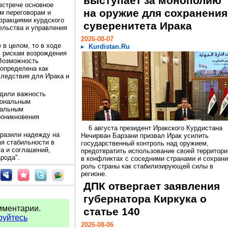
выступает за монополию
встрече основное
на оружие для сохранения
м переговорам и
ракциями курдского
суверенитета Ирака
ельства и управления
2026-08-07
 в целом, то в ходе
Kurdistan.Ru
ь рискам возрождения
"Возможность
 определена как
следствия для Ирака и
дили важность
иональным
ральным
роникновения
6 августа президент Иракского Курдистана
ыразили надежду на
Нечирван Барзани призвал Ирак усилить
ая стабильности в
государственный контроль над оружием,
а и соглашений,
предотвратить использование своей территори
рода".
в конфликтах с соседними странами и сохрани
роль страны как стабилизирующей силы в
регионе.
ДПК отвергает заявления
губернатора Киркука о
мментарии.
статье 140
руйтесь
2026-08-06