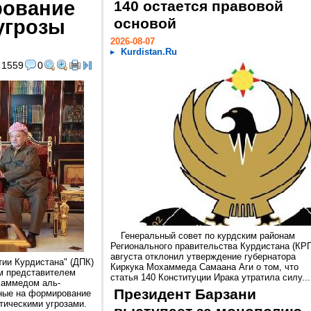
рование
140 остается правовой
угрозы
основой
2026-08-07
Kurdistan.Ru
1559
0
Генеральный совет по курдским районам
Регионального правительства Курдистана (КРГ
августа отклонил утверждение губернатора
тии Курдистана" (ДПК)
Киркука Мохаммеда Самаана Аги о том, что
м представителем
статья 140 Конституции Ирака утратила силу...
хаммедом аль-
Президент Барзани
нные на формирование
стическими угрозами.