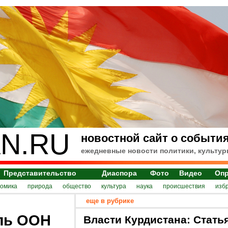
N.RU
новостной сайт о события
ежедневные новости политики, культур
Представительство
Диаспора
Фото
Видео
Оп
номика
природа
общество
культура
наука
происшествия
изб
еще в рубрике
ль ООН
Власти Курдистана: Стать