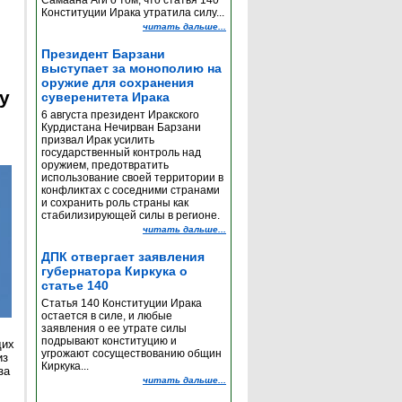
Самаана Аги о том, что статья 140
Конституции Ирака утратила силу...
читать дальше...
Президент Барзани
выступает за монополию на
оружие для сохранения
y
суверенитета Ирака
6 августа президент Иракского
Курдистана Нечирван Барзани
призвал Ирак усилить
государственный контроль над
оружием, предотвратить
использование своей территории в
конфликтах с соседними странами
и сохранить роль страны как
стабилизирующей силы в регионе.
читать дальше...
ДПК отвергает заявления
губернатора Киркука о
статье 140
Статья 140 Конституции Ирака
остается в силе, и любые
заявления о ее утрате силы
подрывают конституцию и
щих
угрожают сосуществованию общин
из
Киркука...
за
читать дальше...