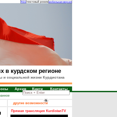
RSS
текстовый режим
мобильная версия
х в курдском регионе
ы и социальной жизни Курдистана
росы
Архив
Книги
Контакты
ранное
другие возможности
Прямая трансляция KurdistanTV
я