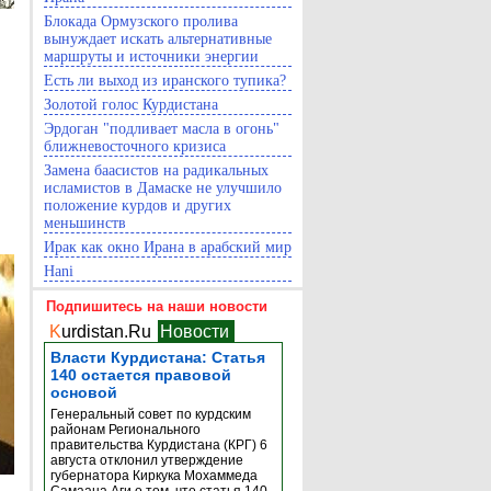
Блокада Ормузского пролива
вынуждает искать альтернативные
маршруты и источники энергии
Есть ли выход из иранского тупика?
Золотой голос Курдистана
Эрдоган "подливает масла в огонь"
ближневосточного кризиса
Замена баасистов на радикальных
исламистов в Дамаске не улучшило
положение курдов и других
меньшинств
Ирак как окно Ирана в арабский мир
Hani
Подпишитесь на наши новости
K
urdistan.Ru
Новости
Власти Курдистана: Статья
140 остается правовой
основой
Генеральный совет по курдским
районам Регионального
правительства Курдистана (КРГ) 6
августа отклонил утверждение
губернатора Киркука Мохаммеда