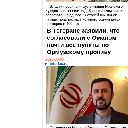
Власти провинции Сулеймания Иракского
Курдистана начали судебное расследование
повреждения одного из старейших дубов
Курдистана, возраст которого оценивается
примерно в 400 лет...
В Тегеране заявили, что
согласовали с Оманом
почти все пункты по
Ормузскому проливу
2026-08-06
interfax.ru
Соглашение Ирана и Омана по Ормузскому