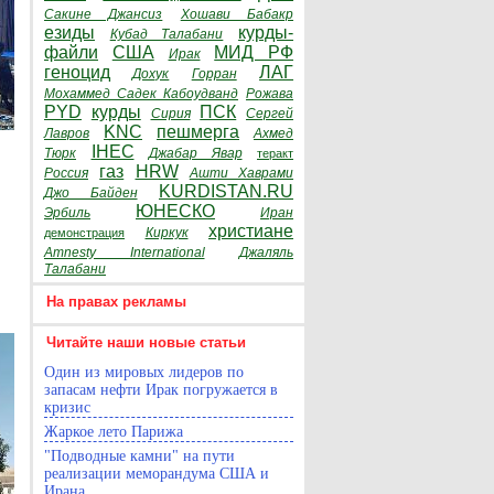
Сакине Джансиз
Хошави Бабакр
езиды
курды-
Кубад Талабани
файли
США
МИД РФ
Ирак
геноцид
ЛАГ
Дохук
Горран
Мохаммед Садек Кабоудванд
Рожава
PYD
курды
ПСК
Сирия
Сергей
KNC
пешмерга
Лавров
Ахмед
IHEC
Тюрк
Джабар Явар
теракт
газ
HRW
Россия
Ашти Хаврами
KURDISTAN.RU
Джо Байден
ЮНЕСКО
Эрбиль
Иран
христиане
Киркук
демонстрация
Amnesty International
Джаляль
Талабани
На правах рекламы
Читайте наши новые статьи
Один из мировых лидеров по
запасам нефти Ирак погружается в
кризис
Жаркое лето Парижа
"Подводные камни" на пути
реализации меморандума США и
Ирана