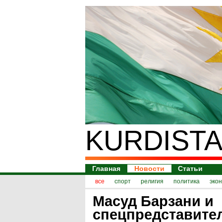
KURDISTA
Главная
Новости
Статьи
все
спорт
религия
политика
эко
Масуд Барзани и
спецпредставите