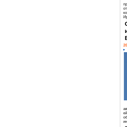
п
о
к
И
20
а
ей
о
и