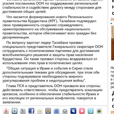
усилия посланника ООН по поддержанию региональной
стабильности и содействию диалогу между сторонами для
достижения общих целей.
Что касается формирования нового Регионального
20
правительства Курдистана (КРГ), Талабани подтвердил
свою приверженность созданию справедливого,
ориентированного на обслуживание национального
правительства, которое обеспечивает всех граждан без
дискриминации.
По вопросу зарплат лидер Талабани призвал
специального представителя Генерального секретаря ООН
сотрудничать с политическими партиями для достижения
всеобъемлющего решения и защиты прав населения
Курдистана. Он также призвал стороны воздержаться от
использования этих прав в политических целях.
Н
"Общая ситуация в Ираке и события в Сирии стали
г
дополнительными темами для обсуждения, при этом обе
п
стороны подчеркивали необходимость мирного
в
урегулирования проблем и недопущения войны".
р
Глава ПСК и представитель ООН призвали все стороны
ре
действовать ответственно, чтобы предотвратить эскалацию
кризисов, особенно в обеспечении стабильности Ирака и
его изоляции от региональных конфликтов, говорится в
заявлении.
20