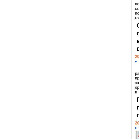
ве
с
п
го
20
р
пр
з
о
в
20