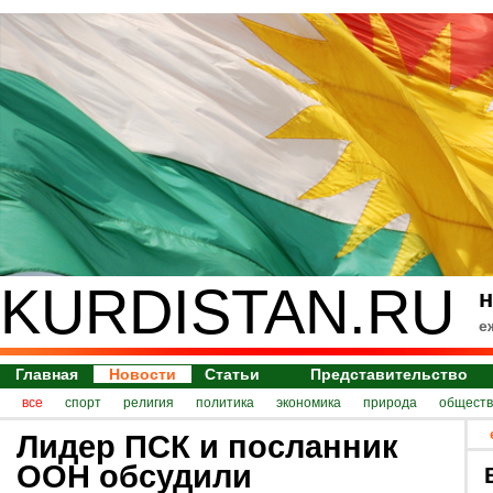
KURDISTAN.RU
н
е
Главная
Новости
Статьи
Представительство
все
спорт
религия
политика
экономика
природа
обществ
Лидер ПСК и посланник
ООН обсудили