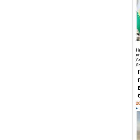
Н
п
А
ли
20