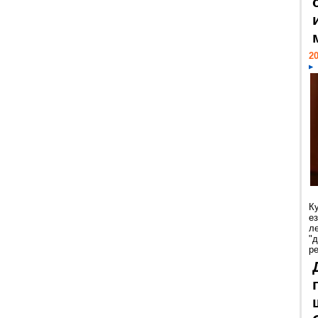
20
К
е
л
"
р