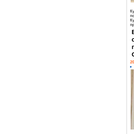
К
п
К
пр
20