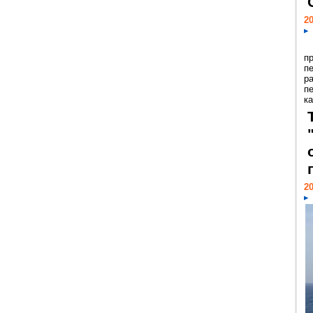
20
п
п
р
п
ка
20