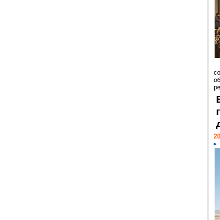
со
о
ре
20