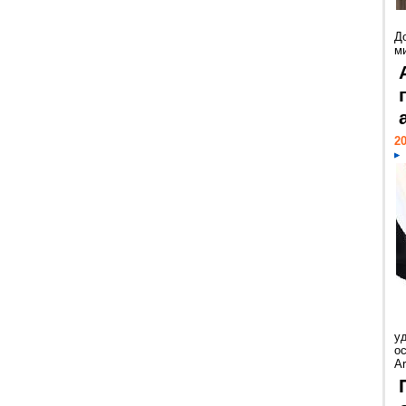
Д
м
20
у
ос
Ar