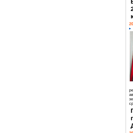
20
р
ав
з
с