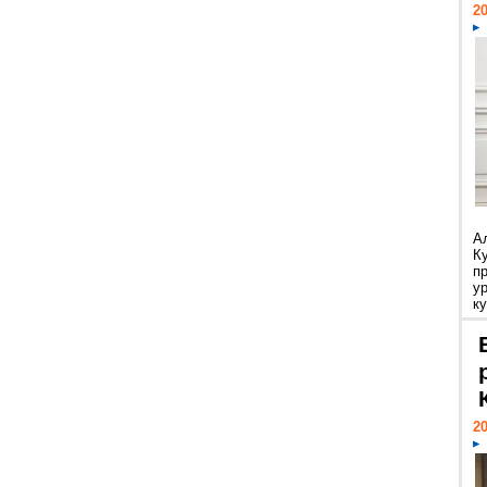
20
А
К
п
у
ку
20