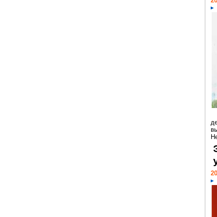
20
д
в
Н
20