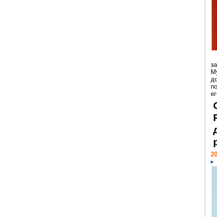
з
М
д
п
ег
20