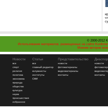
и
ч
с
© 2000-2012 K
Использование материалов, размещенных на сайте Kurdistan
Мнение авторов мож
Новости
Статьи
Представительство
Диаспор
все
все
новости
новости
спорт
главный редактор
фотоматериалы
фотоматер
религия
колумнисты
видеоматериалы
видеомате
политика
институты
контакты
контакты
экономика
СМИ
природа
общество
культура
наука
происшествия
избранное