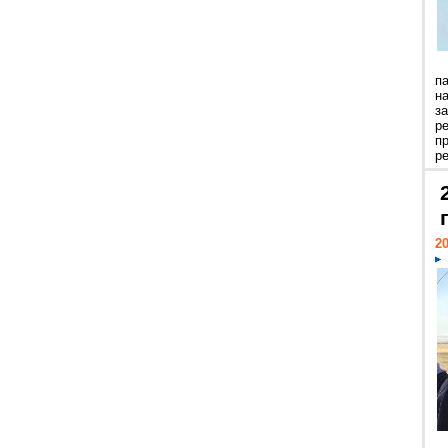
п
н
з
р
п
ре
20