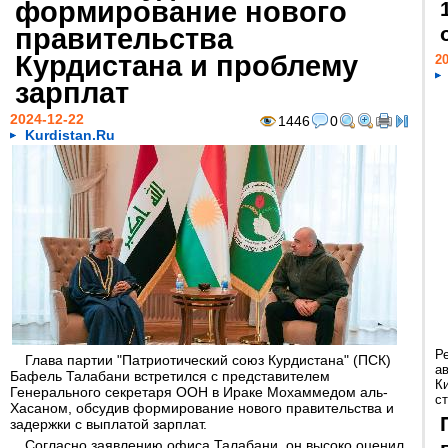
формирование нового
правительства
Курдистана и проблему
20
зарплат
2024-12-22
1446
0
Kurdistan.Ru
Р
Глава партии "Патриотический союз Курдистана" (ПСК)
а
Бафель Талабани встретился с представителем
К
Генерального секретаря ООН в Ираке Мохаммедом аль-
ст
Хасаном, обсудив формирование нового правительства и
задержки с выплатой зарплат.
Согласно заявлению офиса Талабани, он высоко оценил