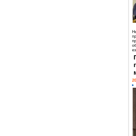
Н
п
п
о
ез
20