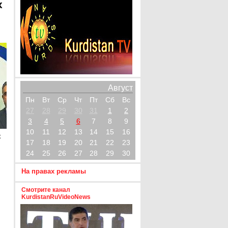
х
Август
Пн
Вт
Ср
Чт
Пт
Сб
Вс
27
28
29
30
31
1
2
3
4
5
6
7
8
9
10
11
12
13
14
15
16
х
17
18
19
20
21
22
23
24
25
26
27
28
29
30
На правах рекламы
Смотрите канал
KurdistanRuVideoNews