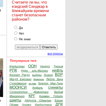
Считаете ли вы, что
езидский Синджар в
й
ближайшем времени
станет безопасным
районом?
Да
Нет
Не знаю
все опросы
Популярные теги
ООН
Курдистан
Науруз
Турция
РПК
нефть
Нури аль-Малики
BDP
Косрат Расул
Асаиш
выборы
Масуд Барзани
Лейла Зана
беженцы
Сулеймания
Бретт Мак-Герк
ислам
МООНСИ
сунниты
Анфаль
Селахаттин Демирташ
Вадим
КРГ
Макаренко
Бахман Гобади
шииты
з
Абдулла Оджалан
Барак
ДПК
Обама
Альянс Курдистана