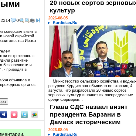
выми
20 новых сортов зерновы
культур
2026-08-05
2314
0
Kurdistan.Ru
и совершил визит в
и новой сирийской
равительства Ирака
ителем
три встретилась с
удили развитие
ю безопасности и
, - приводят в
абря объявила о
Министерство сельского хозяйства и водны
переходных органов
ресурсов Курдистана объявило во вторник, 4
августа, что разработало 20 новых сортов
зерновых культур и начнет их распределение
среди фермеров...
Глава СДС назвал визит
президента Барзани в
Дамаск историческим
2026-08-05
мментарии.
Kurdistan.Ru