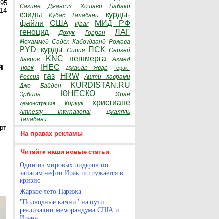
595
Сакине Джансиз
Хошави Бабакр
014
езиды
курды-
Кубад Талабани
файли
США
МИД РФ
Ирак
геноцид
ЛАГ
Дохук
Горран
Мохаммед Садек Кабоудванд
Рожава
PYD
курды
ПСК
Сирия
Сергей
KNC
пешмерга
Лавров
Ахмед
я
IHEC
Тюрк
Джабар Явар
теракт
газ
HRW
Россия
Ашти Хаврами
KURDISTAN.RU
Джо Байден
ЮНЕСКО
Эрбиль
Иран
христиане
Киркук
демонстрация
Amnesty International
Джаляль
Талабани
рт
На правах рекламы
Читайте наши новые статьи
Один из мировых лидеров по
запасам нефти Ирак погружается в
кризис
Жаркое лето Парижа
"Подводные камни" на пути
реализации меморандума США и
Ирана