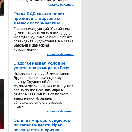
распределение среди фермеров...
читать дальше...
Глава СДС назвал визит
президента Барзани в
Дамаск историческим
Главнокомандующий "Сирийскими
демократическими силами" (СДС)
Мазлум Абди высоко оценил визит
президента Курдистана Нечирвана
Барзани в Дамаск как
исторический...
читать дальше...
Эрдоган назвал условие
успеха плана мира по Газе
Президент Турции Реджеп Тайип
Эрдоган заявил наследному
принцу Саудовской Аравии
Мухаммеду бин Салману, что успех
плана по достижению мира в
секторе Газа зависит от полного
выполнения Израилем
обязательств по его второму
этапу...
читать дальше...
Один из мировых лидеров
по запасам нефти Ирак
погружается в кризис