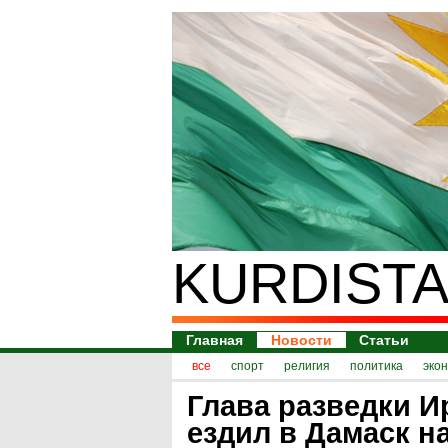
KURDISTA
Главная
Новости
Статьи
все
спорт
религия
политика
эко
Глава разведки И
ездил в Дамаск н