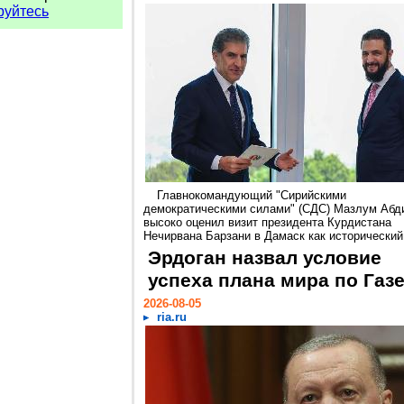
руйтесь
Главнокомандующий "Сирийскими
демократическими силами" (СДС) Мазлум Абд
высоко оценил визит президента Курдистана
Нечирвана Барзани в Дамаск как исторический.
Эрдоган назвал условие
успеха плана мира по Газ
2026-08-05
ria.ru