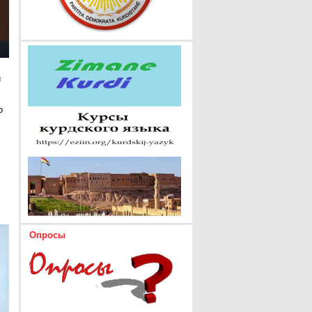
и
о
Опросы