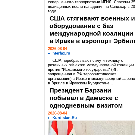
совершенного террористами ИГИЛ. Спасены 3
похищенных после нападения на Синджар в 2
году...
США стягивают военных и
оборудование с баз
международной коалиции
в Ираке в аэропорт Эрбил
2026-08-04
nterfax.ru
США перебрасывают силу и технику с
различных объектов международной коалиции
против "Исламского государства" (ИГ,
запрещенная в РФ террористическая
организация) в Ираке в международный аэропо
в Эрбиле в Иракском Курдистане...
Президент Барзани
побывал в Дамаске с
однодневным визитом
2026-08-04
Kurdistan.Ru