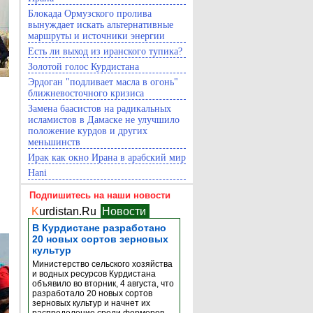
Блокада Ормузского пролива
вынуждает искать альтернативные
маршруты и источники энергии
Есть ли выход из иранского тупика?
Золотой голос Курдистана
Эрдоган "подливает масла в огонь"
ближневосточного кризиса
Замена баасистов на радикальных
исламистов в Дамаске не улучшило
положение курдов и других
меньшинств
Ирак как окно Ирана в арабский мир
Hani
Подпишитесь на наши новости
K
urdistan.Ru
Новости
В Курдистане разработано
20 новых сортов зерновых
культур
Министерство сельского хозяйства
и водных ресурсов Курдистана
объявило во вторник, 4 августа, что
разработало 20 новых сортов
зерновых культур и начнет их