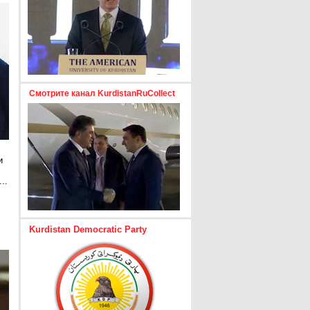
Смотрите канал KurdistanRuCollect
и
..
е
Kurdistan Democratic Party