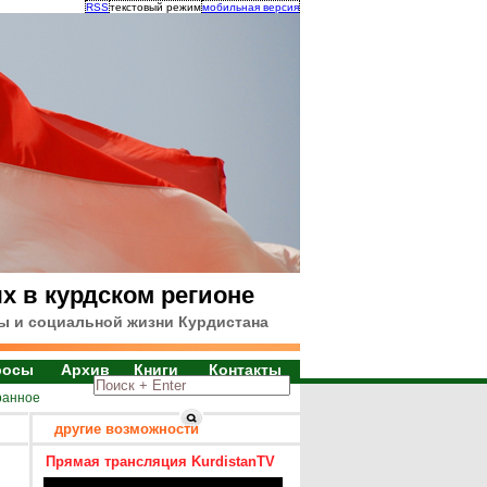
RSS
текстовый режим
мобильная версия
х в курдском регионе
ы и социальной жизни Курдистана
росы
Архив
Книги
Контакты
ранное
другие возможности
Прямая трансляция KurdistanTV