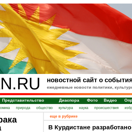
N.RU
новостной сайт о события
ежедневные новости политики, культур
Представительство
Диаспора
Фото
Видео
Оп
номика
природа
общество
культура
наука
происшествия
изб
еще в рубрике
рака
а
В Курдистане разработано