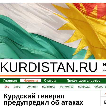
KURDISTAN.RU
н
е
Главная
Новости
Статьи
Представительство
все
спорт
религия
политика
экономика
природа
обществ
Курдский генерал
предупредил об атаках