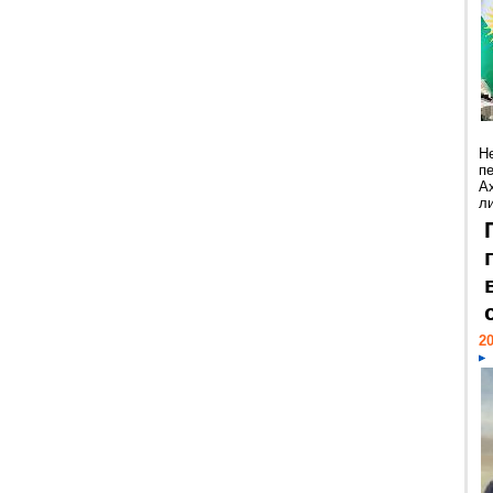
Н
п
А
ли
20