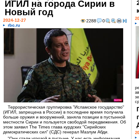
ИГИЛ на города Сирии в
Новый год
20
2024-12-27
2288
0
rbc.ru
р
ав
з
с
Террористическая группировка "Исламское государство"
(ИГИЛ, запрещена в России) в последнее время получила
больше оружия и вооружений, заняла позиции в пустынной
местности Сирии и пользуется свободой передвижения. Об
этом заявил The Times глава курдских "Сирийских
демократических сил" (СДС) генерал Мазлум Абди.
20
"Они стали угрозой в пустыне. У нас есть информация,