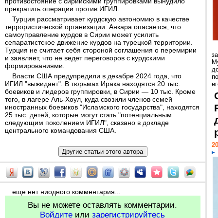
противостояние с сирийскими группировками вынудило
прекратить операции против ИГИЛ.
Турция рассматривает курдскую автономию в качестве
террористической организации. Анкара опасается, что
самоуправление курдов в Сирии может усилить
сепаратистское движение курдов на турецкой территории.
Турция не считает себя стороной соглашения о перемирии
з
и заявляет, что не ведет переговоров с курдскими
М
формированиями.
д
Власти США предупредили в декабре 2024 года, что
п
ИГИЛ "выжидает". В тюрьмах Ирака находятся 20 тыс.
ег
боевиков и лидеров группировки, в Сирии — 10 тыс. Кроме
того, в лагере Аль-Хоул, куда свозили членов семей
иностранных боевиков "Исламского государства", находятся
25 тыс. детей, которые могут стать "потенциальным
следующим поколением ИГИЛ", сказано в докладе
центрального командования США.
20
еще нет ниодного комментария...
Вы не можете оставлять комментарии.
Войдите
или
зарегистрируйтесь