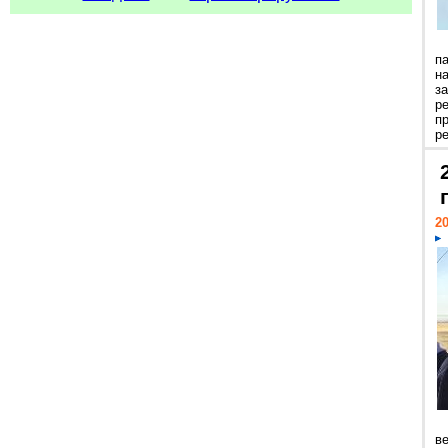
п
н
з
р
п
ре
20
ве