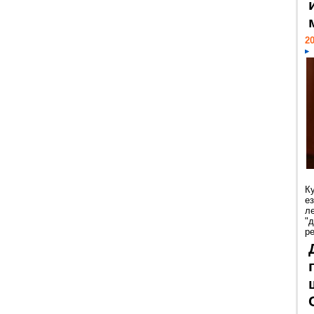
20
К
е
л
"
р