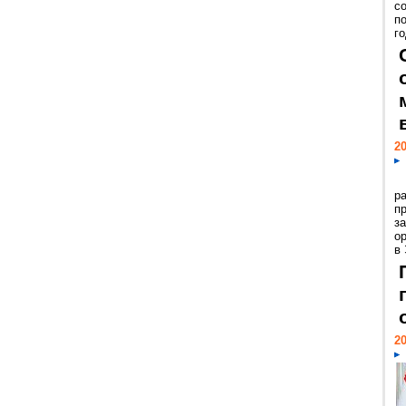
с
п
го
20
р
пр
з
о
в
20