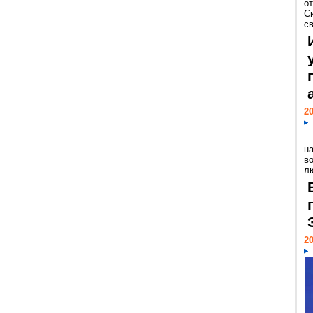
о
С
св
20
н
в
лю
20