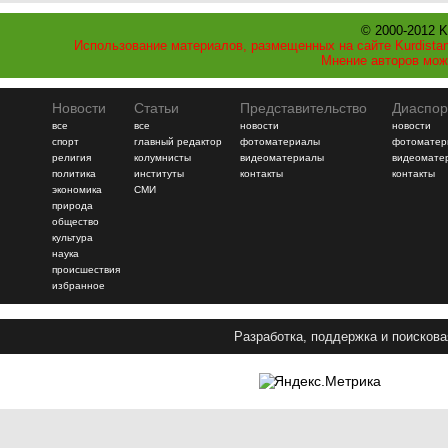
© 2000-2012 K
Использование материалов, размещенных на сайте Kurdistan
Мнение авторов мож
Новости
Статьи
Представительство
Диаспор
все
все
новости
новости
спорт
главный редактор
фотоматериалы
фотоматер
религия
колумнисты
видеоматериалы
видеомате
политика
институты
контакты
контакты
экономика
СМИ
природа
общество
культура
наука
происшествия
избранное
Разработка, поддержка и поискова