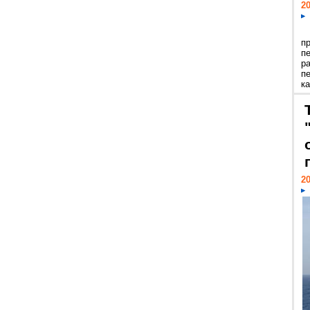
20
п
п
р
п
ка
20