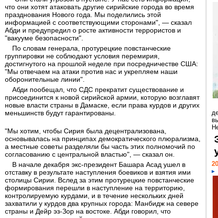
что они хотят атаковать другие сирийские города во время
празднования Нового года. Мы поделились этой
информацией с соответствующими сторонами", — сказал
Абди и предупредил о росте активности террористов и
"вакууме безопасности".
По словам генерала, протурецкие повстанческие
группировки не соблюдают условия перемирия,
достигнутого на прошлой неделе при посредничестве США:
"Мы отвечаем на атаки против нас и укрепляем наши
оборонительные линии".
Абди пообещал, что СДС прекратит существование и
присоединится к новой сирийской армии, которую возглавят
новые власти страны в Дамаске, если права курдов и других
меньшинств будут гарантированы.
д
в
Н
"Мы хотим, чтобы Сирия была децентрализована,
основывалась на принципах демократического плюрализма,
а местные советы разделяли бы часть этих полномочий по
согласованию с центральной властью", — сказал он.
20
В начале декабря экс-президент Башара Асад ушел в
отставку в результате наступления боевиков и взятия ими
столицы Сирии. Вслед за этим протурецкие повстанческие
формирования перешли в наступление на территорию,
контролируемую курдами, и в течение нескольких дней
захватили у курдов два крупных города: Манбидж на севере
страны и Дейр эз-Зор на востоке. Абди говорил, что