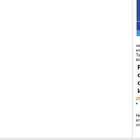
з
к
Т
во
20
Н
в
о