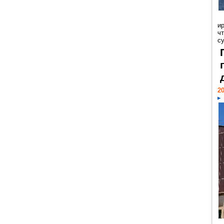
и
ч
с
20