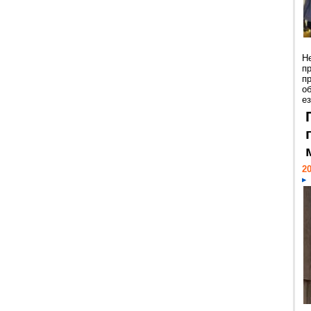
Н
п
п
о
ез
20