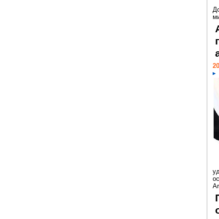
Д
м
20
у
ос
Ar