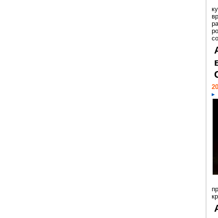
к
в
р
р
с
20
п
к