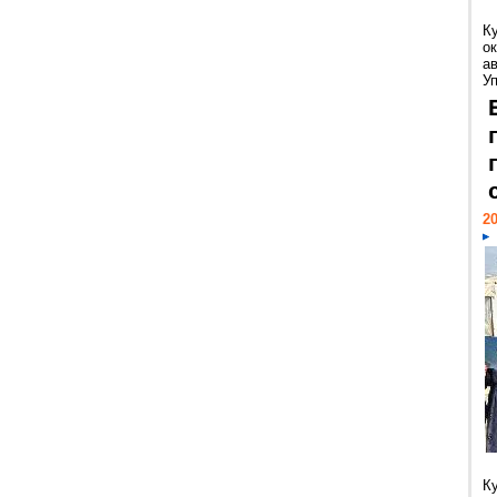
К
ок
а
У
20
К