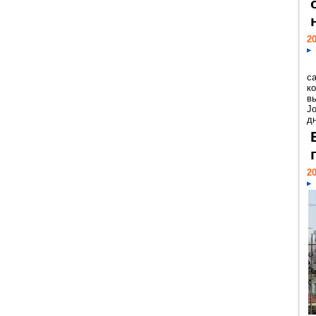
20
с
к
в
Jo
дн
20