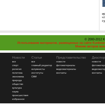
и
ч
с
© 2000-2012 K
Использование материалов, размещенных на сайте Kurdistan
Мнение авторов мож
Новости
Статьи
Представительство
Диаспор
все
все
новости
новости
спорт
главный редактор
фотоматериалы
фотоматер
религия
колумнисты
видеоматериалы
видеомате
политика
институты
контакты
контакты
экономика
СМИ
природа
общество
культура
наука
происшествия
избранное