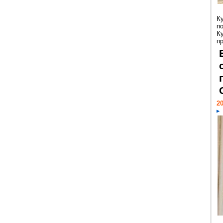
К
п
К
пр
20