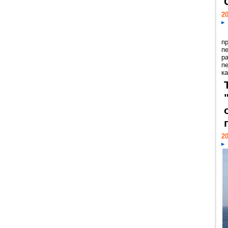
20
п
п
р
п
ка
20