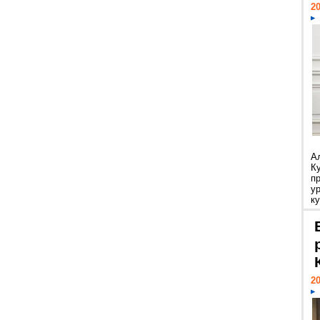
20
А
К
п
у
ку
20