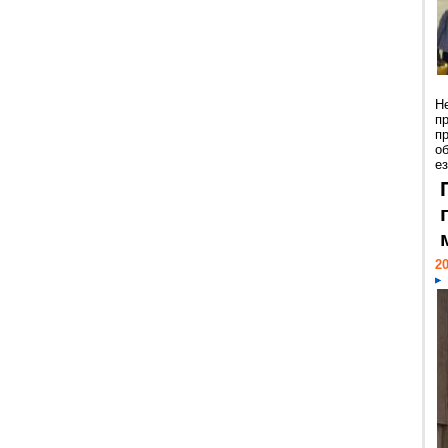
Н
п
п
о
ез
20