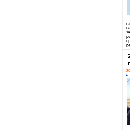
п
н
з
р
п
ре
20