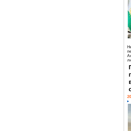
Н
п
А
ли
20