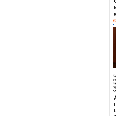
20
К
е
л
"
р