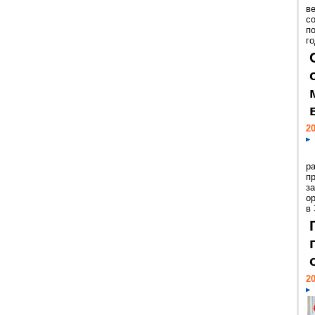
ве
с
п
го
20
р
пр
з
о
в
20