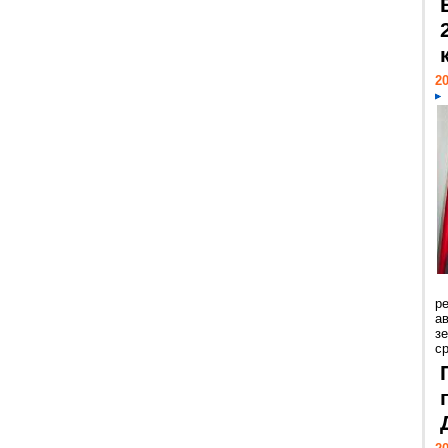
20
р
ав
з
с