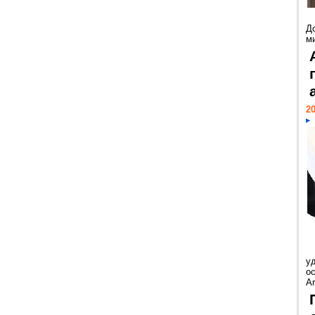
Д
м
20
у
ос
Ar