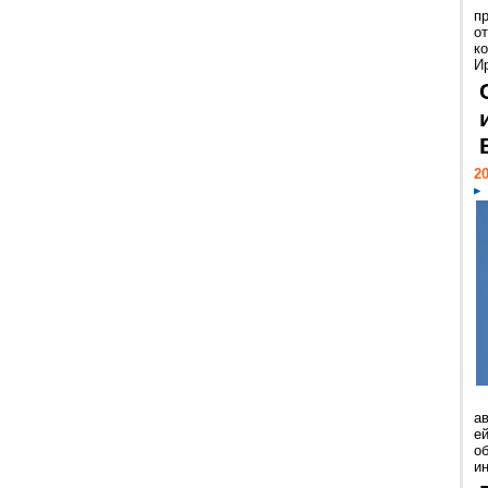
п
о
к
И
20
а
ей
о
и