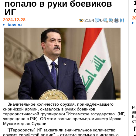
попало в руки боевиков
ИГ
20
2024-12-28
2154
0
tass.ru
Значительное количество оружия, принадлежавшего
Р
сирийской армии, оказалось в руках боевиков
а
террористической группировки "Исламское государство" (ИГ,
К
запрещена в РФ). Об этом заявил премьер-министр Ирака
ст
Мухаммед ас-Судани.
"[Террористы] ИГ захватили значительное количество
оружия сирийской армии", - отметил премьер в интервью