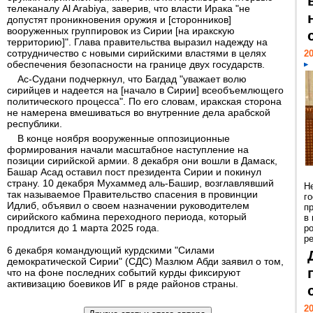
телеканалу Al Arabiya, заверив, что власти Ирака "не
допустят проникновения оружия и [сторонников]
вооруженных группировок из Сирии [на иракскую
территорию]". Глава правительства выразил надежду на
сотрудничество с новыми сирийскими властями в целях
20
обеспечения безопасности на границе двух государств.
Ас-Судани подчеркнул, что Багдад "уважает волю
сирийцев и надеется на [начало в Сирии] всеобъемлющего
политического процесса". По его словам, иракская сторона
не намерена вмешиваться во внутренние дела арабской
республики.
В конце ноября вооруженные оппозиционные
формирования начали масштабное наступление на
позиции сирийской армии. 8 декабря они вошли в Дамаск,
Башар Асад оставил пост президента Сирии и покинул
страну. 10 декабря Мухаммед аль-Башир, возглавлявший
Н
так называемое Правительство спасения в провинции
г
Идлиб, объявил о своем назначении руководителем
п
сирийского кабмина переходного периода, который
в
продлится до 1 марта 2025 года.
р
ре
6 декабря командующий курдскими "Силами
демократической Сирии" (СДС) Мазлюм Абди заявил о том,
что на фоне последних событий курды фиксируют
активизацию боевиков ИГ в ряде районов страны.
20