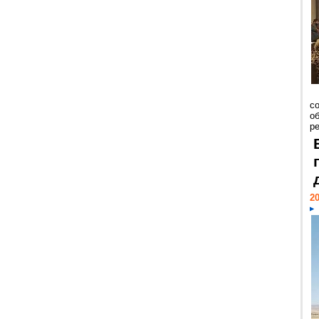
со
о
ре
20