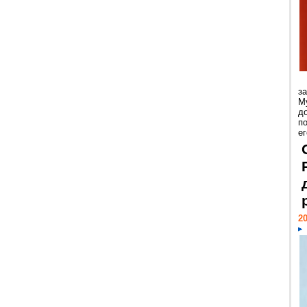
з
М
д
п
ег
20