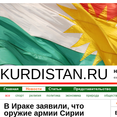
KURDISTAN.RU
н
е
Главная
Новости
Статьи
Представительство
все
спорт
религия
политика
экономика
природа
обществ
В Ираке заявили, что
оружие армии Сирии