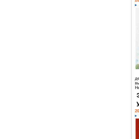
20
д
в
Н
20