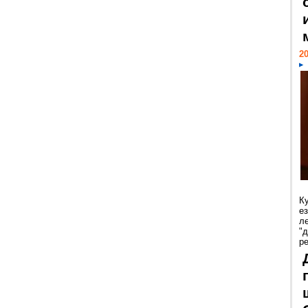
20
К
е
л
"
р