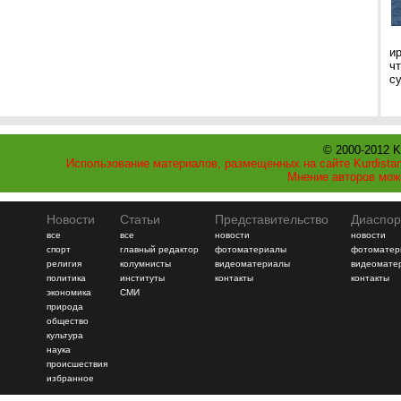
и
ч
с
© 2000-2012 K
Использование материалов, размещенных на сайте Kurdistan
Мнение авторов мож
Новости
Статьи
Представительство
Диаспор
все
все
новости
новости
спорт
главный редактор
фотоматериалы
фотоматер
религия
колумнисты
видеоматериалы
видеомате
политика
институты
контакты
контакты
экономика
СМИ
природа
общество
культура
наука
происшествия
избранное