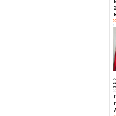
20
р
ав
з
с