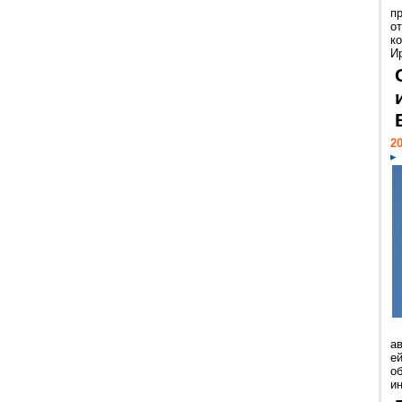
п
о
к
И
20
а
ей
о
и