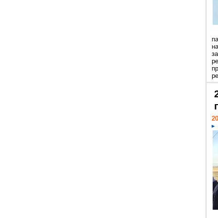
п
н
з
р
п
ре
20