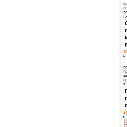
ве
с
п
го
20
р
пр
з
о
в
20