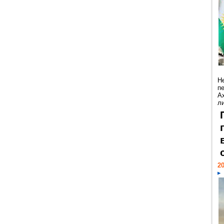
Н
п
А
ли
20