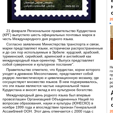
20
21 февраля Региональное правительство Курдистана
(КРГ) выпустило шесть официальных почтовых марок в
честь Международного дня родного языка.
Согласно заявлению Министерства транспорта и связи,
марки представляют языки, исторически распространенные
и до сих пор используемые в Эрбиле: курдский, арабский,
туркменский, сирийский, армянский и английский как
международный язык-ориентир. "Выпуск представляет
собой суверенное и культурное послание".
Н
Правительство отметило, что Курдистан, корни которого
г
уходят в древнюю Месопотамию, представляет собой
п
редкую лингвистическую и цивилизационную мозаику, где
в
сосуществуют множество языков. В нем подчеркивалось,
р
что эти языки являются частью национальной ткани
ре
Курдистана и вносят вклад в его культурное богатство.
Международный день родного языка был впервые
провозглашен Организацией Объединенных Наций по
вопросам образования, науки и культуры (ЮНЕСКО) в
ноябре 1999 года и впоследствии признан Генеральной
Ассамблеей ООН. Этот день отмечается с 2000 года с
20