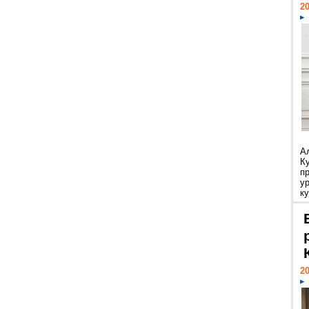
20
А
К
п
у
ку
20