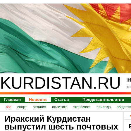
KURDISTAN.RU
н
е
Главная
Новости
Статьи
Представительство
все
спорт
религия
политика
экономика
природа
обществ
Иракский Курдистан
выпустил шесть почтовых