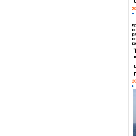
20
п
п
р
п
ка
20