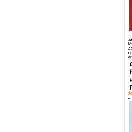
з
М
д
п
ег
20