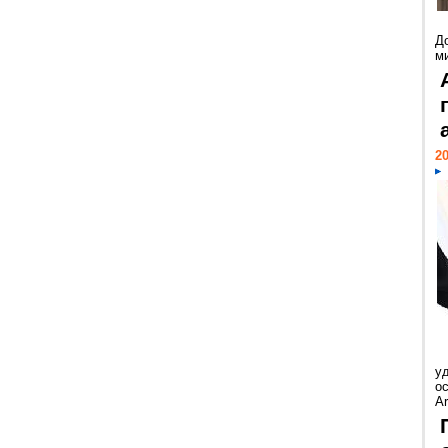
Д
м
20
у
ос
Ar