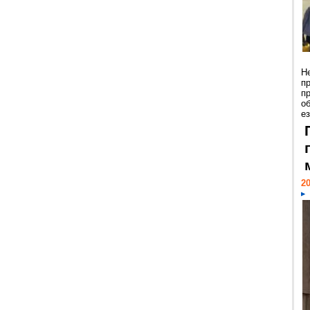
Н
п
п
о
ез
20