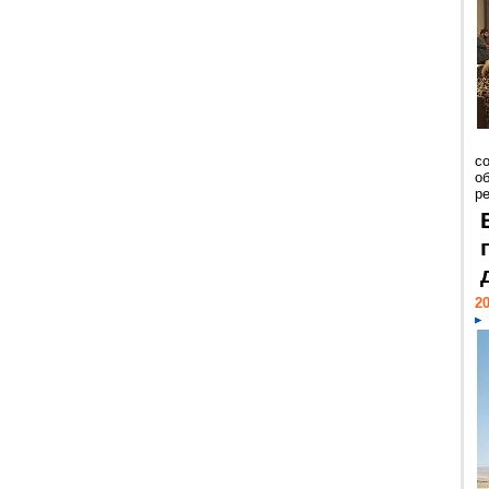
со
о
ре
20