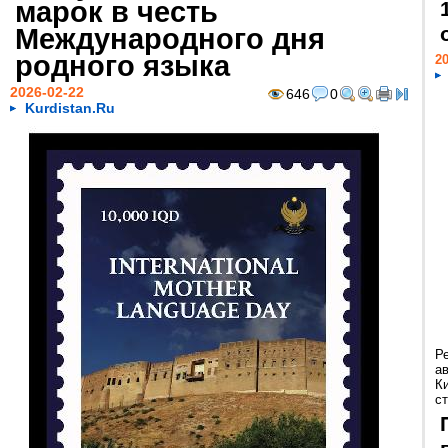
марок в честь
Международного дня
родного языка
20
2026-02-22
646
0
Kurdistan.Ru
Р
а
К
ст