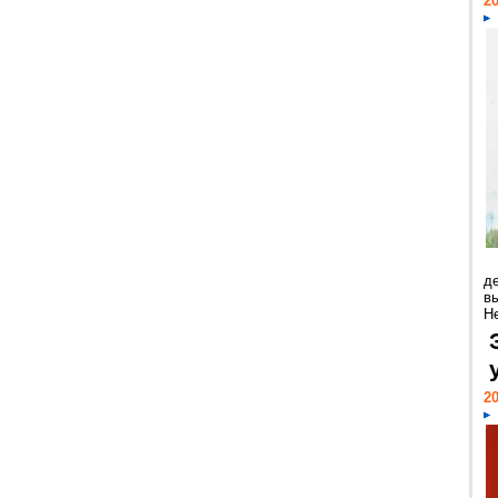
20
д
в
Н
20