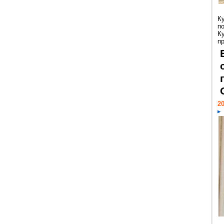
К
п
К
пр
20