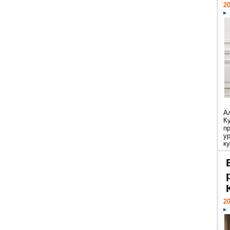
20
А
К
п
у
ку
20