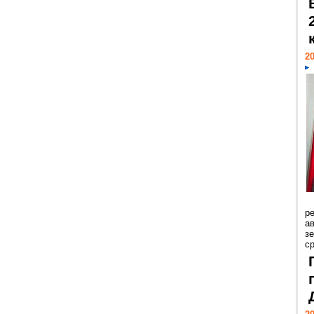
20
р
ав
з
с