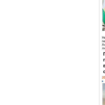
Н
п
А
ли
20