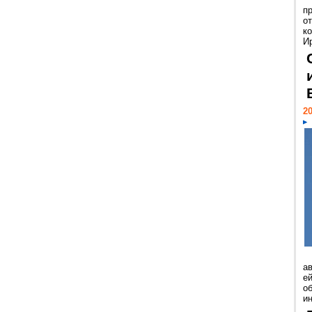
п
о
к
И
20
а
ей
о
и