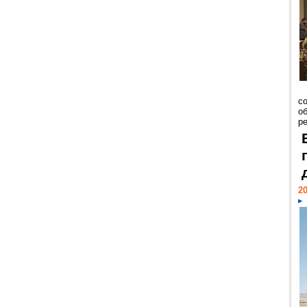
со
о
ре
20