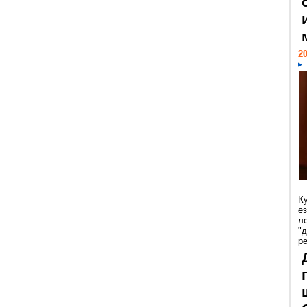
20
К
е
л
"
р