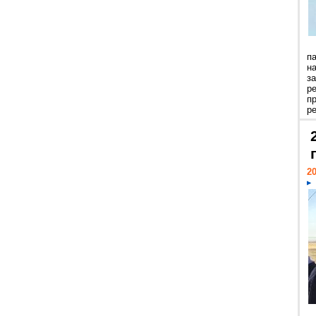
п
н
з
р
п
ре
20