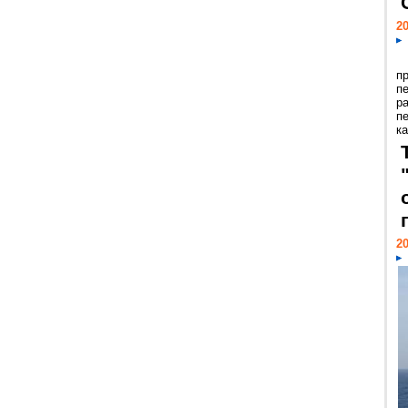
20
п
п
р
п
ка
20