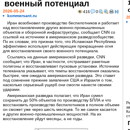
военный потенциал
2026-05-24
416
0
kommersant.ru
20
Иран возобновил производство беспилотников и работает
над восстановлением других военно-промышленных
объектов и оборонной инфраструктуры, сообщает CNN со
ссылкой на источники в американском разведсообществе.
По их словам, это признак того, что Исламская Республика
эффективно использует действующее прекращение огня
для восстановления своего военного потенциала.
Ссылаясь на данные американской разведки, CNN
сообщает, что Иран, в частности, отстраивает ракетные
полигоны и восстанавливает пусковые установки. Источники
телеканала указывают, что темпы восстановления оказались
быстрее, чем ожидала американская разведка. Это ставит
под сомнение прежние заявления США и Израиля о том,
насколько серьезный ущерб они смогли нанести своими
ударами.
Американская разведка полагает, что Иран сумел
сохранить до 50% объектов по производству БПЛА и что
Р
восстановить производство беспилотников в полном объеме
а
он сможет уже через шесть месяцев. То же самое касается
К
и других военно-промышленных мощностей. На их
ст
восстановление уйдут месяцы, а не годы.