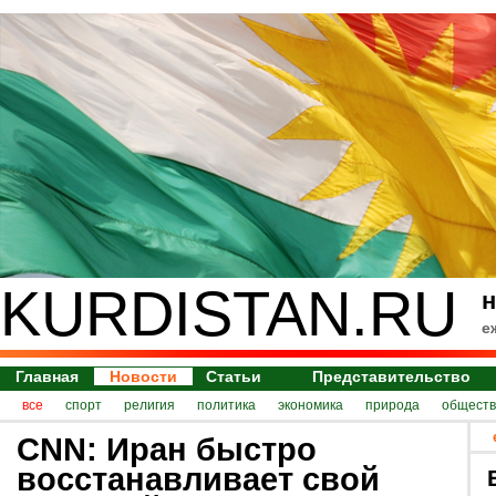
KURDISTAN.RU
н
е
Главная
Новости
Статьи
Представительство
все
спорт
религия
политика
экономика
природа
обществ
CNN: Иран быстро
восстанавливает свой