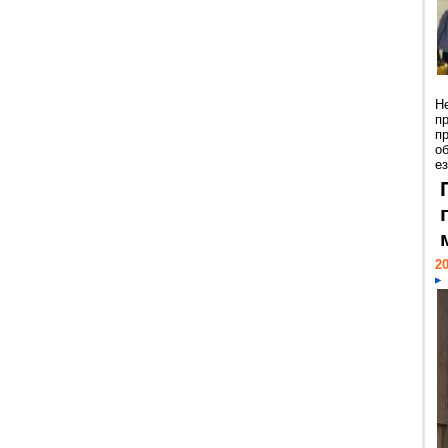
Н
п
п
о
ез
20