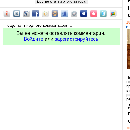
20
еще нет ниодного комментария...
Вы не можете оставлять комментарии.
Войдите
или
зарегистрируйтесь
Н
г
п
в
р
ре
20