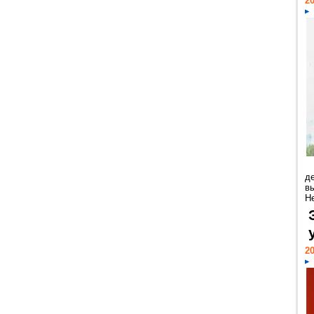
20
д
в
Н
20