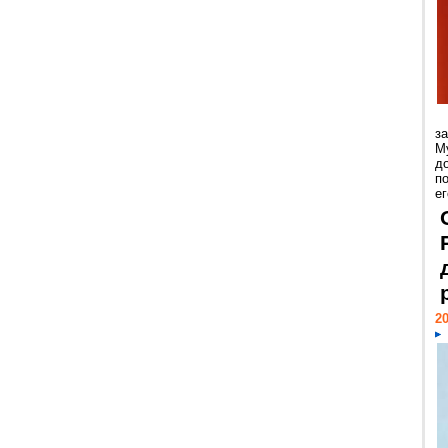
з
М
д
п
ег
20