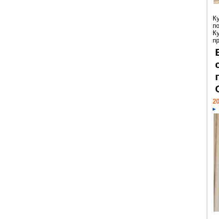
К
п
К
пр
20