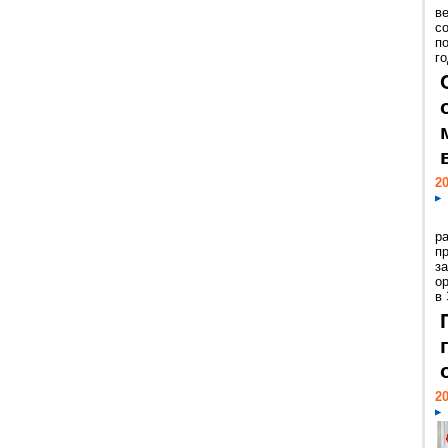
ве
с
п
го
20
р
пр
з
о
в
20