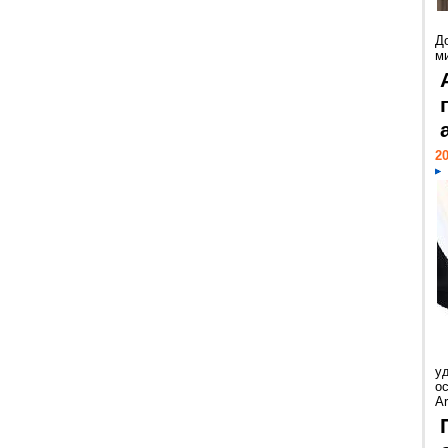
Д
м
20
у
ос
Ar