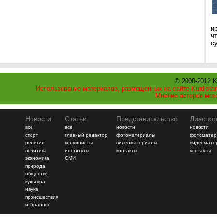
и
ч
с
© 2000-2012 K
Использование материалов, размещенных на сайте Kurdistan
Мнение авторов мож
Новости
Статьи
Представительство
Диаспор
все
все
новости
новости
спорт
главный редактор
фотоматериалы
фотоматер
религия
колумнисты
видеоматериалы
видеомате
политика
институты
контакты
контакты
экономика
СМИ
природа
общество
культура
наука
происшествия
избранное