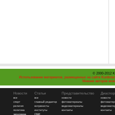
© 2000-2012 K
Использование материалов, размещенных на сайте Kurdistan
Мнение авторов мож
Новости
Статьи
Представительство
Диаспор
все
все
новости
новости
спорт
главный редактор
фотоматериалы
фотоматер
религия
колумнисты
видеоматериалы
видеомате
политика
институты
контакты
контакты
экономика
СМИ