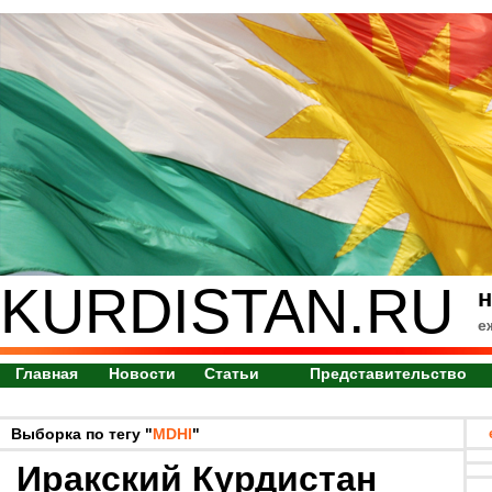
KURDISTAN.RU
н
е
Главная
Новости
Статьи
Представительство
Выборка по тегу "
MDHI
"
Иракский Курдистан