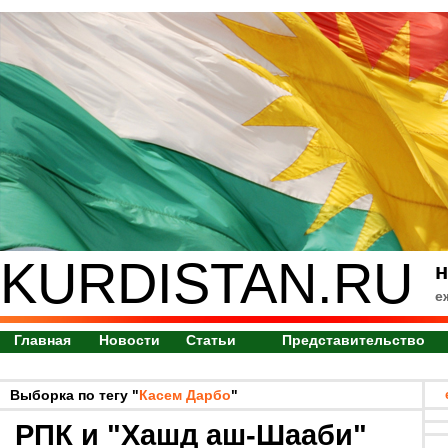
KURDISTAN.RU
н
е
Главная
Новости
Статьи
Представительство
Выборка по тегу "
Касем Дарбо
"
РПК и "Хашд аш-Шааби"