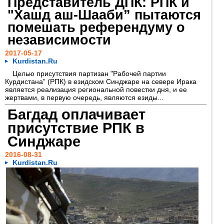
Представитель ДПК: РПК и
"Хашд аш-Шааби” пытаются
помешать референдуму о
независимости
2017-05-17
Kurdistan.Ru
Целью присутствия партизан "Рабочей партии
Курдистана” (РПК) в езидском Синджаре на севере Ирака
является реализация региональной повестки дня, и ее
жертвами, в первую очередь, являются езиды...
Багдад оплачивает
присутствие РПК в
Синджаре
2016-08-31
Kurdistan.Ru