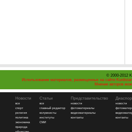
© 2000-2012 K
Использование материалов, размещенных на сайте Kurdistan
Мнение авторов мож
Новости
Статьи
Представительство
Диаспор
все
все
новости
новости
спорт
главный редактор
фотоматериалы
фотоматер
религия
колумнисты
видеоматериалы
видеомате
политика
институты
контакты
контакты
экономика
СМИ
природа
общество