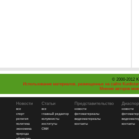
© 2000-2012 K
Использование материалов, размещенных на сайте Kurdistan
Мнение авторов мож
Новости
Статьи
Представительство
Диаспор
все
все
новости
новости
спорт
главный редактор
фотоматериалы
фотоматер
религия
колумнисты
видеоматериалы
видеомате
политика
институты
контакты
контакты
экономика
СМИ
природа
общество