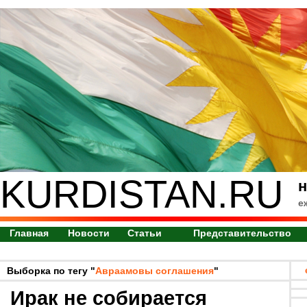
KURDISTAN.RU
н
е
Главная
Новости
Статьи
Представительство
Выборка по тегу "
Авраамовы соглашения
"
Ирак не собирается