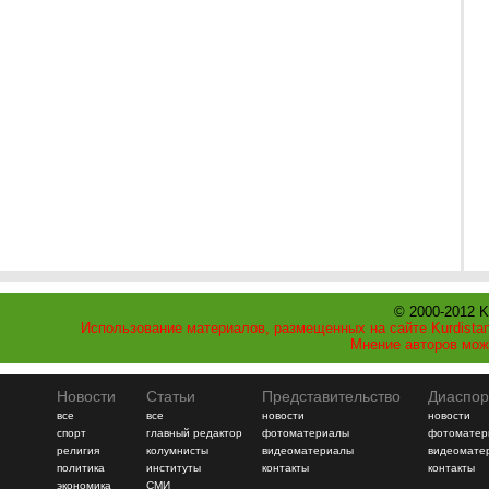
© 2000-2012 K
Использование материалов, размещенных на сайте Kurdistan
Мнение авторов мож
Новости
Статьи
Представительство
Диаспор
все
все
новости
новости
спорт
главный редактор
фотоматериалы
фотоматер
религия
колумнисты
видеоматериалы
видеомате
политика
институты
контакты
контакты
экономика
СМИ