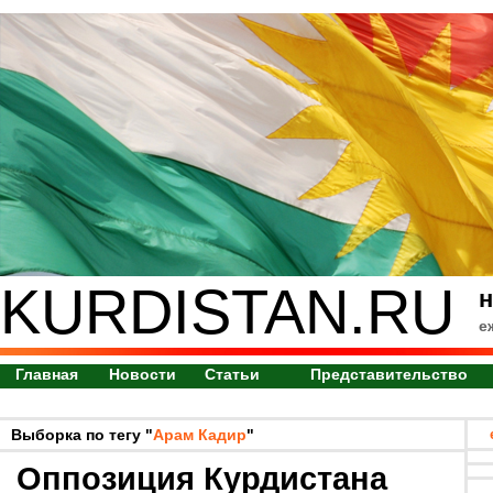
KURDISTAN.RU
н
е
Главная
Новости
Статьи
Представительство
Выборка по тегу "
Арам Кадир
"
Оппозиция Курдистана