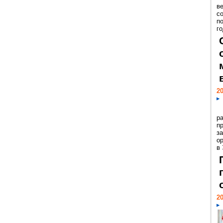
ве
с
п
го
20
р
пр
з
о
в
20