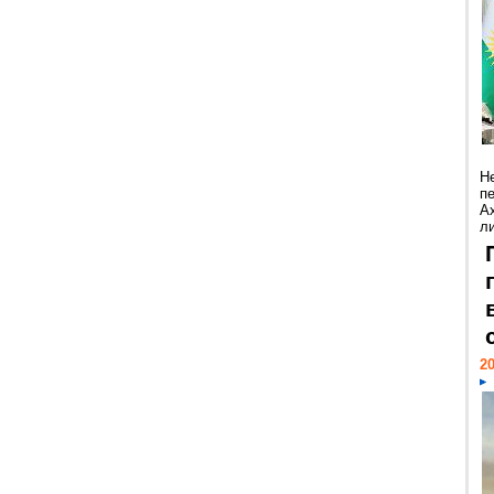
Н
п
А
ли
20