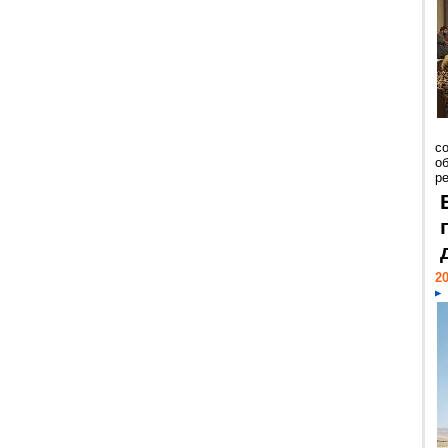
со
о
ре
20