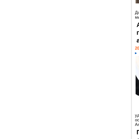
Д
м
20
у
ос
Ar