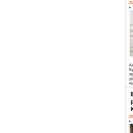
20
А
К
п
у
ку
20