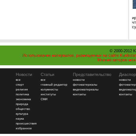
и
ч
с
© 2000-2012 K
Использование материалов, размещенных на сайте Kurdistan
Мнение авторов мож
Новости
Статьи
Представительство
Диаспор
все
все
новости
новости
спорт
главный редактор
фотоматериалы
фотоматер
религия
колумнисты
видеоматериалы
видеомате
политика
институты
контакты
контакты
экономика
СМИ
природа
общество
культура
наука
происшествия
избранное