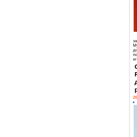
з
М
д
п
ег
20