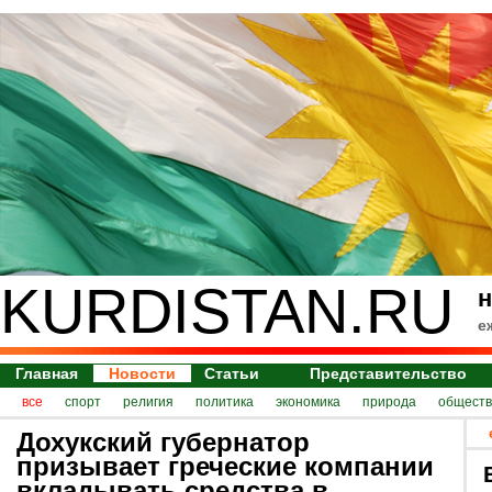
KURDISTAN.RU
н
е
Главная
Новости
Статьи
Представительство
все
спорт
религия
политика
экономика
природа
обществ
Дохукский губернатор
призывает греческие компании
вкладывать средства в