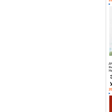
20
д
в
Н
20