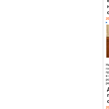
20
Н
г
п
в
р
ре
20