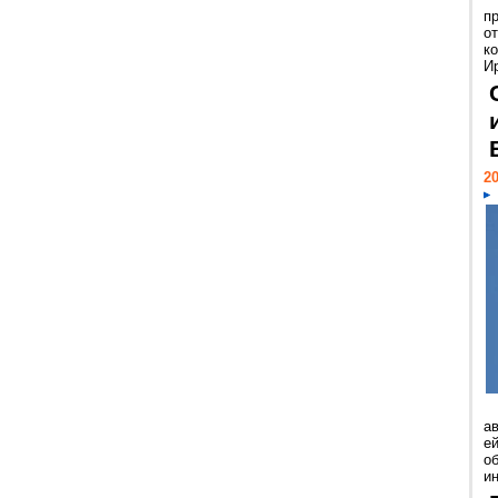
п
о
к
И
20
а
ей
о
и