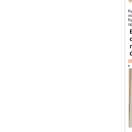
К
п
К
пр
20