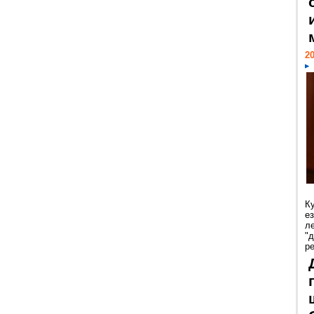
20
К
е
л
"
р