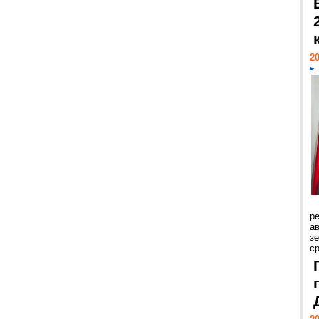
20
р
ав
з
с