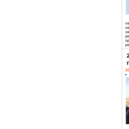
п
н
з
р
п
ре
20