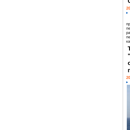
20
п
п
р
п
ка
20