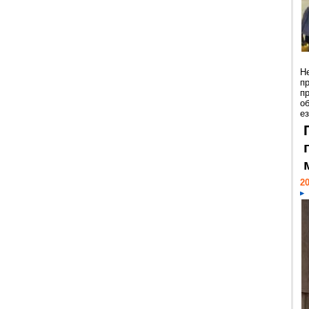
Н
п
п
о
ез
20