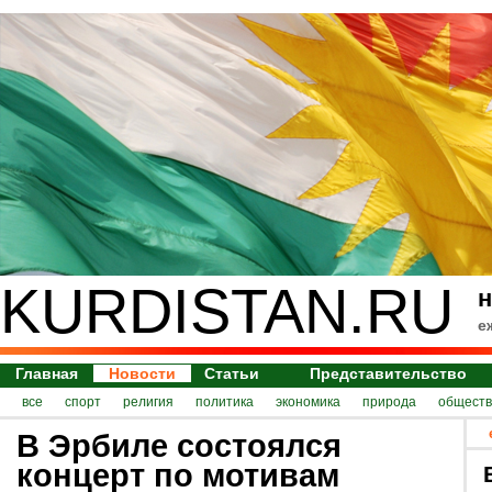
KURDISTAN.RU
н
е
Главная
Новости
Статьи
Представительство
все
спорт
религия
политика
экономика
природа
обществ
В Эрбиле состоялся
концерт по мотивам