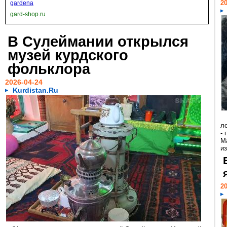
20
gardena
gard-shop.ru
В Сулеймании открылся
музей курдского
фольклора
2026-04-24
Kurdistan.Ru
л
-
М
и
20