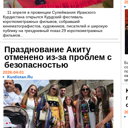
20
11 апреля в провинции Сулеймания Иракского
Курдистана открылся Курдский фестиваль
короткометражных фильмов, собравший
кинематографистов, художников, писателей и широкую
публику на трехдневный показ 29 короткометражных
фильмов...
Празднование Акиту
отменено из-за проблем с
безопасностью
Б
с
п
2026-04-01
к
Kurdistan.Ru
це
20