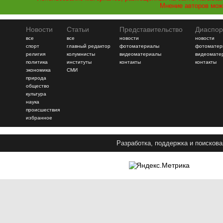
Мнение авторов мож
Новости
Статьи
Представительство
Диаспор
все
все
новости
новости
спорт
главный редактор
фотоматериалы
фотоматер
религия
колумнисты
видеоматериалы
видеомате
политика
институты
контакты
контакты
экономика
СМИ
природа
общество
культура
наука
происшествия
избранное
Разработка, поддержка и поискова