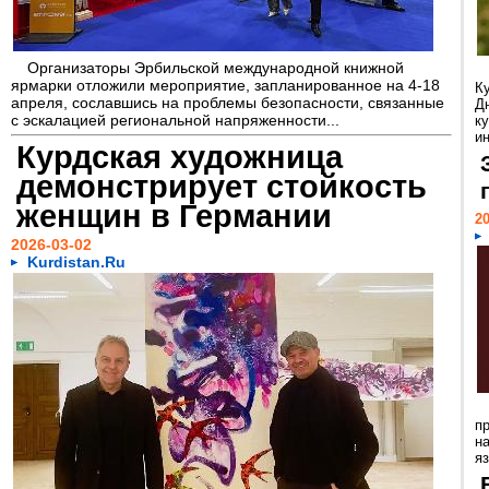
Организаторы Эрбильской международной книжной
ярмарки отложили мероприятие, запланированное на 4-18
К
апреля, сославшись на проблемы безопасности, связанные
Д
с эскалацией региональной напряженности...
к
и
Курдская художница
демонстрирует стойкость
женщин в Германии
20
2026-03-02
Kurdistan.Ru
п
на
яз