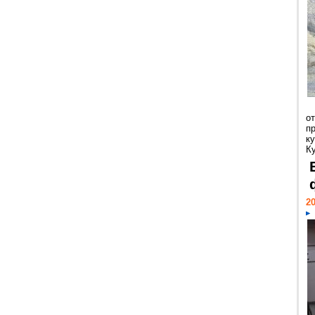
о
п
к
Ку
20