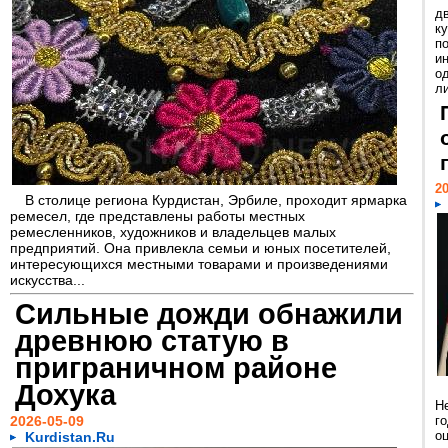
д
к
п
и
о
ли
20
В столице региона Курдистан, Эрбиле, проходит ярмарка
ремесел, где представлены работы местных
ремесленников, художников и владельцев малых
предприятий. Она привлекла семьи и юных посетителей,
интересующихся местными товарами и произведениями
искусства...
Сильные дожди обнажили
древнюю статую в
приграничном районе
Дохука
Н
2026-05-09
г
о
Kurdistan.Ru