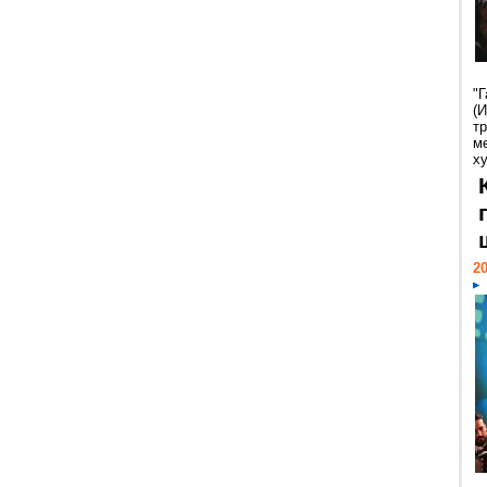
"
(
т
м
х
20