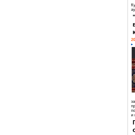
К
а
20
з
п
п
и