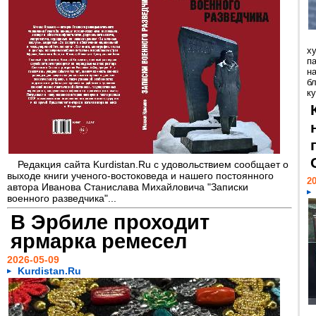
х
п
на
б
ку
Редакция сайта Kurdistan.Ru с удовольствием сообщает о
выходе книги ученого-востоковеда и нашего постоянного
20
автора Иванова Станислава Михайловича "Записки
военного разведчика"...
В Эрбиле проходит
ярмарка ремесел
2026-05-09
Kurdistan.Ru