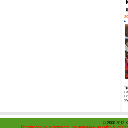
20
т
г
н
х
© 2000-2012 K
Использование материалов, размещенных на сайте Kurdistan