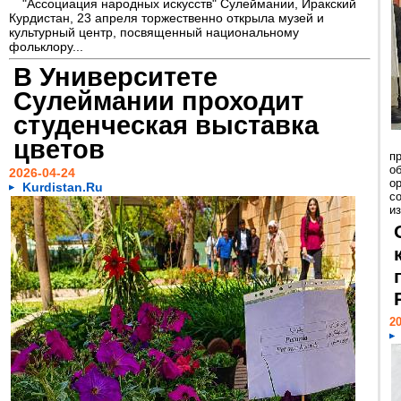
"Ассоциация народных искусств" Сулеймании, Иракский
Курдистан, 23 апреля торжественно открыла музей и
культурный центр, посвященный национальному
фольклору...
В Университете
Сулеймании проходит
студенческая выставка
цветов
п
о
2026-04-24
о
Kurdistan.Ru
с
из
20