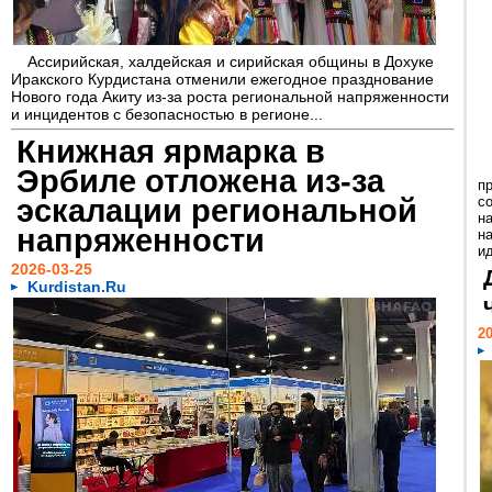
Ассирийская, халдейская и сирийская общины в Дохуке
Иракского Курдистана отменили ежегодное празднование
Нового года Акиту из-за роста региональной напряженности
и инцидентов с безопасностью в регионе...
Книжная ярмарка в
Эрбиле отложена из-за
пр
эскалации региональной
с
на
напряженности
н
ид
2026-03-25
Kurdistan.Ru
20