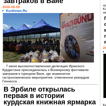
завтраков в Ване
но
2026-06-08
K
Kurdistan.Ru
на
20
7 июня высокопоставленная делегация Иракского
Курдистана присоединилась к Всемирному фестивалю
завтраков в турецком Ване, где знаменитое
гастрономическое мероприятие, отмеченное рекордом
Гиннесса...
В Эрбиле открылась
первая в истории
курдская книжная ярмарка
К