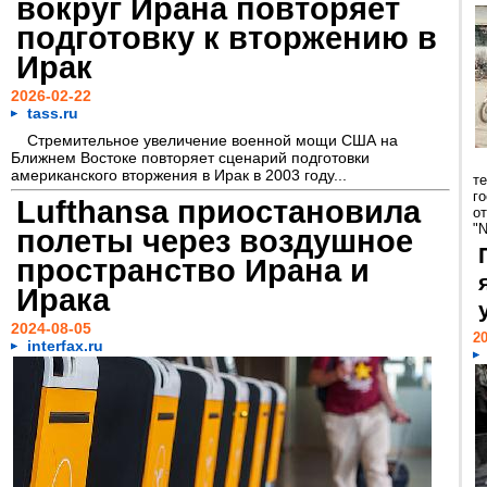
вокруг Ирана повторяет
подготовку к вторжению в
Ирак
2026-02-22
tass.ru
Стремительное увеличение военной мощи США на
Ближнем Востоке повторяет сценарий подготовки
американского вторжения в Ирак в 2003 году...
т
го
Lufthansa приостановила
о
"N
полеты через воздушное
пространство Ирана и
Ирака
2024-08-05
20
interfax.ru