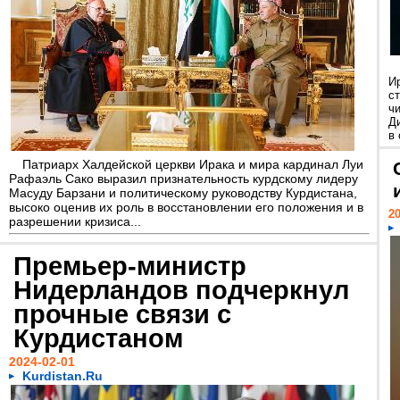
И
с
ч
Д
в
Патриарх Халдейской церкви Ирака и мира кардинал Луи
Рафаэль Сако выразил признательность курдскому лидеру
Масуду Барзани и политическому руководству Курдистана,
высоко оценив их роль в восстановлении его положения и в
20
разрешении кризиса...
Премьер-министр
Нидерландов подчеркнул
прочные связи с
Курдистаном
2024-02-01
Kurdistan.Ru