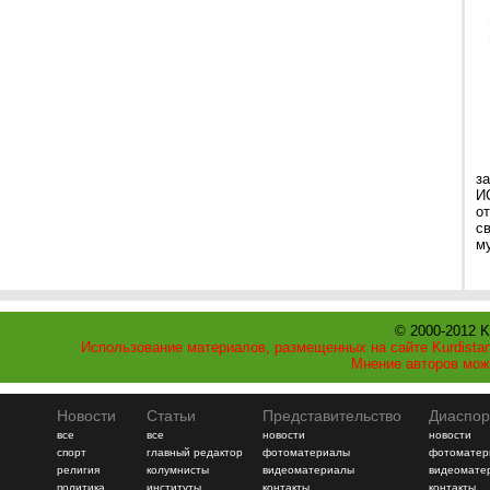
з
И
о
с
му
© 2000-2012 K
Использование материалов, размещенных на сайте Kurdistan
Мнение авторов мож
Новости
Статьи
Представительство
Диаспор
все
все
новости
новости
спорт
главный редактор
фотоматериалы
фотоматер
религия
колумнисты
видеоматериалы
видеомате
политика
институты
контакты
контакты