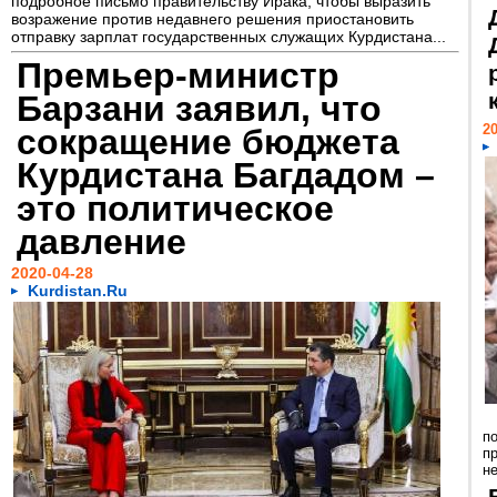
подробное письмо правительству Ирака, чтобы выразить
возражение против недавнего решения приостановить
отправку зарплат государственных служащих Курдистана...
Премьер-министр
Барзани заявил, что
20
сокращение бюджета
Курдистана Багдадом –
это политическое
давление
2020-04-28
Kurdistan.Ru
п
п
не