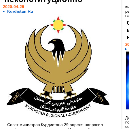
2020-04-29
в
Kurdistan.Ru
р
п
20
Д
п
Совет министров Курдистана 29 апреля направил
со