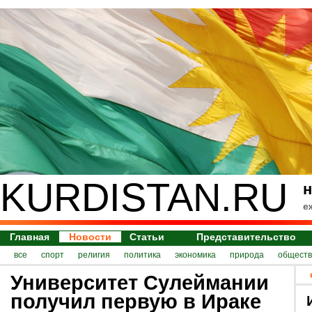
KURDISTAN.RU
н
е
Главная
Новости
Статьи
Представительство
все
спорт
религия
политика
экономика
природа
обществ
Университет Сулеймании
получил первую в Ираке