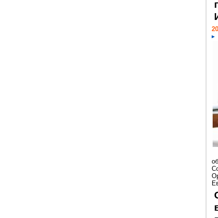
20
о
С
О
Ев