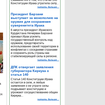
Самаана Аги о том, что статья 140
Конституции Ирака утратила силу...
читать дальше...
Президент Барзани
выступает за монополию на
оружие для сохранения
суверенитета Ирака
6 августа президент Иракского
Курдистана Нечирван Барзани
призвал Ирак усилить
государственный контроль над
оружием, предотвратить
использование своей территории в
конфликтах с соседними странами
и сохранить роль страны как
стабилизирующей силы в регионе.
читать дальше...
ДПК отвергает заявления
губернатора Киркука о
статье 140
Статья 140 Конституции Ирака
остается в силе, и любые
а
заявления о ее утрате силы
подрывают конституцию и
угрожают сосуществованию общин
ух
Киркука...
читать дальше...