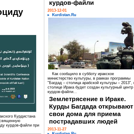
курдов-файли
оциду
2013-12-01
Kurdistan.Ru
Как сообщило в субботу иракское
министерство культуры, в рамках программы
"Багдад – столица арабской культуры – 2013", 
столице Ирака будет создан культурный центр
курдов-файли...
Землетрясение в Ираке.
Курды Багдада открывают
свои дома для приема
кского Курдистана
пострадавших людей
освященную
иду курдов-файли при
2013-11-27
Kurdistan.Ru