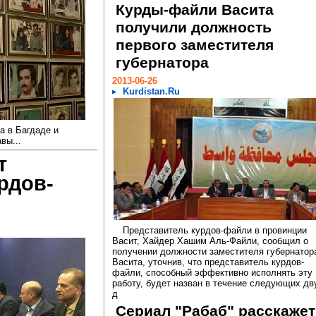
Курды-файли Васита
получили должность
первого заместителя
губернатора
2013-06-26
Kurdistan.Ru
а в Багдаде и
вы...
т
рдов-
Представитель курдов-файли в провинции
Васит, Хайдер Хашим Аль-Файли, сообщил о
получении должности заместителя губернатор
Васита, уточнив, что представитель курдов-
файли, способный эффективно исполнять эту
работу, будет назван в течение следующих дв
д
Сериал "Рабаб" расскажет