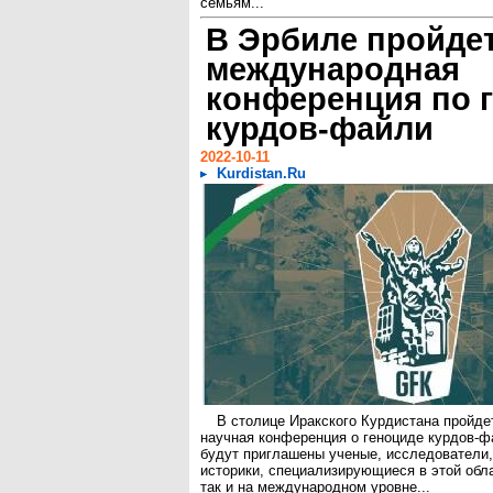
семьям...
В Эрбиле пройде
международная
конференция по 
курдов-файли
2022-10-11
Kurdistan.Ru
В столице Иракского Курдистана пройд
научная конференция о геноциде курдов-ф
будут приглашены ученые, исследователи,
историки, специализирующиеся в этой обла
так и на международном уровне...