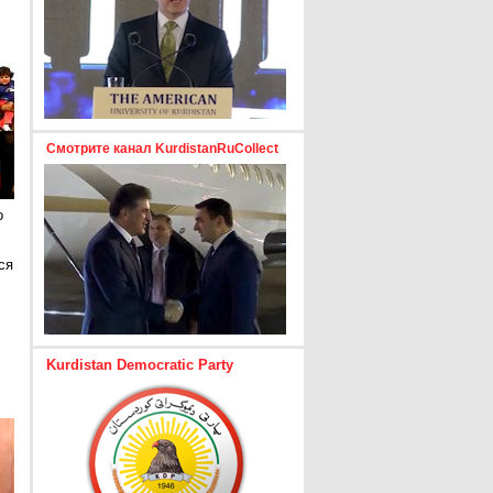
Смотрите канал KurdistanRuCollect
о
ся
Kurdistan Democratic Party