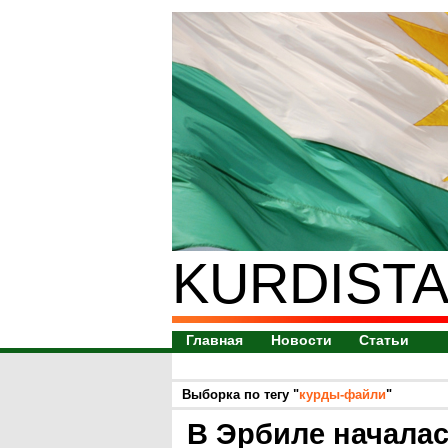
KURDISTA
Главная
Новости
Статьи
Выборка по тегу "
курды-файли
"
В Эрбиле начала