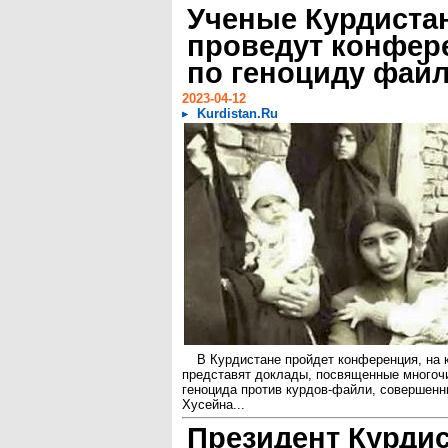
Ученые Курдиста
проведут конфе
по геноциду фай
2023-04-12
Kurdistan.Ru
В Курдистане пройдет конференция, на 
представят доклады, посвященные многоч
геноцида против курдов-файли, совершен
Хусейна...
Президент Курди