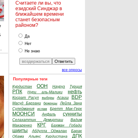
Считаете ли вы, что
езидский Синджар в
ближайшем времени
станет безопасным
районом?
е
5
Да
Нет
..
Не знаю
все опросы
Популярные теги
ООН
Курдистан
Науруз
Турция
РПК
нефть
Нури аль-Малики
BDP
Косрат Расул
Асаиш
выборы
Масуд Барзани
Лейла Зана
беженцы
Сулеймания
Бретт Мак-Герк
ислам
МООНСИ
сунниты
Анфаль
Селахаттин Демирташ
Вадим
КРГ
Макаренко
Бахман Гобади
шииты
Абдулла Оджалан
Барак
ДПК
Обама
Альянс Курдистана