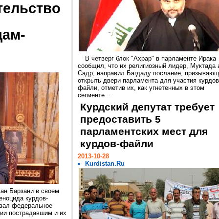
тельство
дам-
В четверг блок "Ахрар" в парламенте Ирака
сообщил, что их религиозный лидер, Муктада 
Садр, направил Багдаду послание, призываю
открыть двери парламента для участия курдов
файли, отметив их, как угнетенных в этом
сегменте...
Курдский депутат требует
предоставить 5
парламентских мест для
курдов-файли
2013-10-28
Kurdistan.Ru
ан Барзани в своем
геноцида курдов-
звал федеральное
ии пострадавшим и их