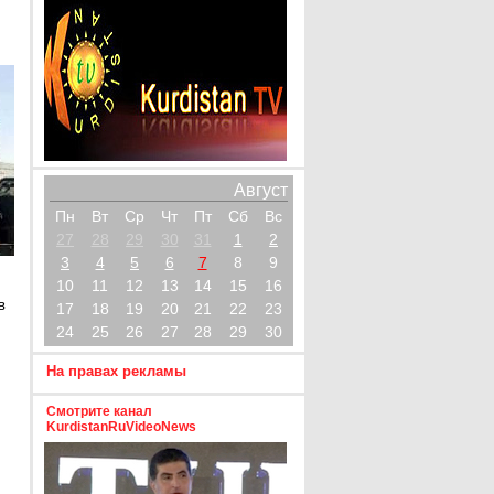
Август
Пн
Вт
Ср
Чт
Пт
Сб
Вс
27
28
29
30
31
1
2
3
4
5
6
7
8
9
10
11
12
13
14
15
16
в
17
18
19
20
21
22
23
24
25
26
27
28
29
30
На правах рекламы
Смотрите канал
KurdistanRuVideoNews