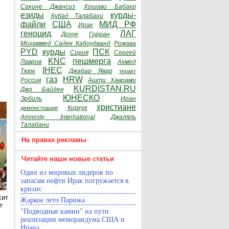
Сакине Джансиз
Хошави Бабакр
езиды
курды-
Кубад Талабани
файли
США
МИД РФ
Ирак
геноцид
ЛАГ
Дохук
Горран
Мохаммед Садек Кабоудванд
Рожава
н
PYD
курды
ПСК
Сирия
Сергей
KNC
пешмерга
Лавров
Ахмед
IHEC
Тюрк
Джабар Явар
теракт
газ
HRW
Россия
Ашти Хаврами
KURDISTAN.RU
Джо Байден
ЮНЕСКО
Эрбиль
Иран
христиане
Киркук
демонстрация
Amnesty International
Джаляль
Талабани
На правах рекламы
Читайте наши новые статьи
Один из мировых лидеров по
запасам нефти Ирак погружается в
кризис
сит
Жаркое лето Парижа
т
"Подводные камни" на пути
реализации меморандума США и
Ирана