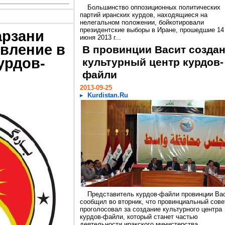
Большинство оппозиционных политических
партий иранских курдов, находящиеся на
нелегальном положении, бойкотировали
президентские выборы в Иране, прошедшие 14
арзани
июня 2013 г...
вление в
В провинции Васит созда
урдов-
культурный центр курдов-
файли
2013-09-25
Kurdistan.Ru
Представитель курдов-файли провинции Ва
сообщил во вторник, что провинциальный сове
проголосовал за создание культурного центра
курдов-файли, который станет частью
деятельности иракского министерства