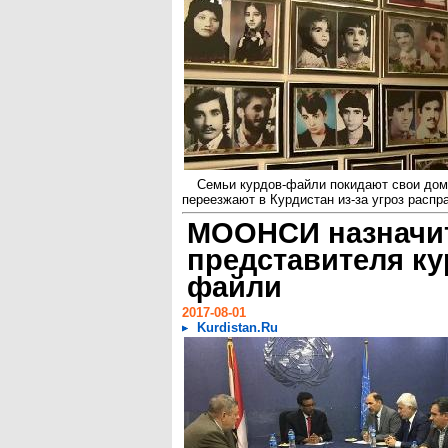
Семьи курдов-файли покидают свои дом
переезжают в Курдистан из-за угроз распра
МООНСИ назначи
представителя ку
файли
2017-08-01
Kurdistan.Ru