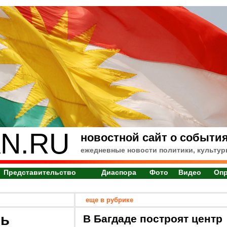
N.RU
новостной сайт о события
ежедневные новости политики, культур
Представительство
Диаспора
Фото
Видео
Оп
еще в рубрике
сь
В Багдаде построят центр