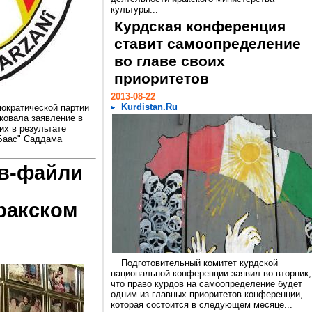
культуры...
Курдская конференция
ставит самоопределение
во главе своих
приоритетов
2013-08-22
Kurdistan.Ru
мократической партии
ковала заявление в
их в результате
"Баас" Саддама
ов-файли
ракском
Подготовительный комитет курдской
национальной конференции заявил во вторник,
что право курдов на самоопределение будет
одним из главных приоритетов конференции,
которая состоится в следующем месяце...