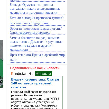
Блокада Ормузского пролива
вынуждает искать альтернативные
маршруты и источники энергии
Есть ли выход из иранского тупика?
Золотой голос Курдистана
Эрдоган "подливает масла в огонь"
ближневосточного кризиса
Замена баасистов на радикальных
исламистов в Дамаске не улучшило
положение курдов и других
меньшинств
Ирак как окно Ирана в арабский мир
Hani
Подпишитесь на наши новости
K
urdistan.Ru
Новости
Власти Курдистана: Статья
140 остается правовой
основой
Генеральный совет по курдским
районам Регионального
правительства Курдистана (КРГ) 6
августа отклонил утверждение
губернатора Киркука Мохаммеда