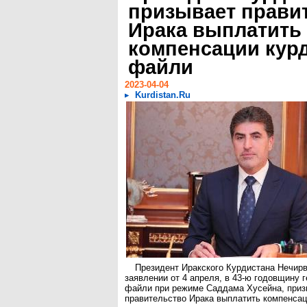
призывает прави
Ирака выплатить
компенсации кур
файли
2023-04-04
Kurdistan.Ru
Президент Иракского Курдистана Нечирв
заявлении от 4 апреля, в 43-ю годовщину 
файли при режиме Саддама Хусейна, при
правительство Ирака выплатить компенсац