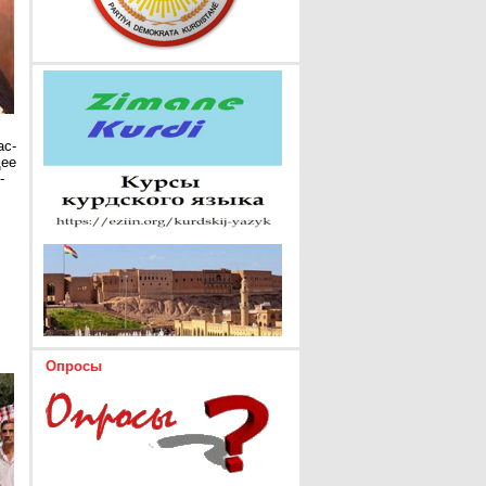
ас-
щее
-
Опросы