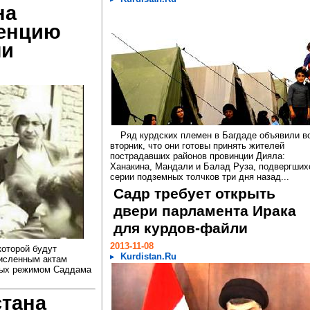
на
ренцию
ли
Ряд курдских племен в Багдаде объявили в
вторник, что они готовы принять жителей
пострадавших районов провинции Дияла:
Ханакина, Мандали и Балад Руза, подвергших
серии подземных толчков три дня назад...
Садр требует открыть
двери парламента Ирака
для курдов-файли
2013-11-08
которой будут
Kurdistan.Ru
исленным актам
ных режимом Саддама
стана