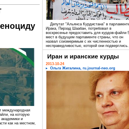
т
геноциду
Депутат "Альянса Курдистана" в парламент
Ирака, Пирзад Шаабан, потребовал в
воскресенье предоставить для курдов-файли 
мест в будущем парламенте страны, что он
назвал соизмеримым с их численностью и
несправедливостью, которой они подверглись.
Иран и иранские курды
2013-10-24
Ольга Жигалина, ru.journal-neo.org
ет международная
айли, на которую
 академики и
сти как на местном,