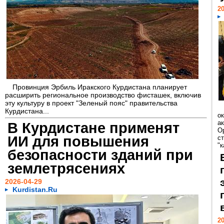
20
Провинция Эрбиль Иракского Курдистана планирует
расширить региональное производство фисташек, включив
эту культуру в проект "Зеленый пояс" правительства
Курдистана...
о
а
В Курдистане применят
О
ИИ для повышения
с
"
безопасности зданий при
землетрясениях
2026-04-29
Kurdistan.Ru
20