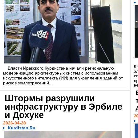
9
Власти Иракского Курдистана начали региональную
э
модернизацию архитектурных систем с использованием
с
искусственного интеллекта (ИИ) для укрепления зданий от
п
рисков землетрясений...
не
Штормы разрушили
инфраструктуру в Эрбиле
и Дохуке
20
2026-04-28
Kurdistan.Ru