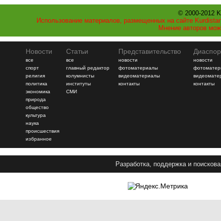
© 2000-2012 K
Использование материалов, размещенных на сайте Kurdistan
Мнение авторов мож
Новости
Статьи
Представительство
Диаспор
все
все
новости
новости
спорт
главный редактор
фотоматериалы
фотоматер
религия
колумнисты
видеоматериалы
видеомате
политика
институты
контакты
контакты
экономика
СМИ
природа
общество
культура
наука
происшествия
избранное
Разработка, поддержка и поискова