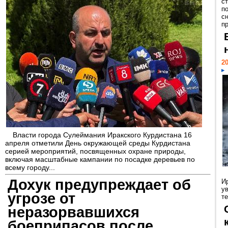
с
п
с
пр
20
Власти города Сулеймания Иракского Курдистана 16
апреля отметили День окружающей среды Курдистана
серией мероприятий, посвященных охране природы,
включая масштабные кампании по посадке деревьев по
всему городу...
Дохук предупреждает об
И
у
угрозе от
те
неразорвавшихся
боеприпасов после