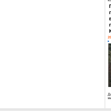
к
20
Д
м