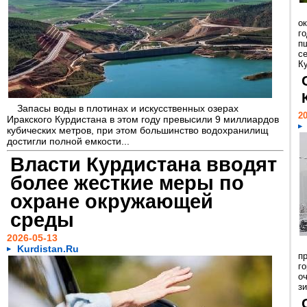
о
г
п
с
Ку
Запасы воды в плотинах и искусственных озерах
20
Иракского Курдистана в этом году превысили 9 миллиардов
кубических метров, при этом большинство водохранилищ
достигли полной емкости...
Власти Курдистана вводят
более жесткие меры по
охране окружающей
среды
2026-05-13
Kurdistan.Ru
п
г
о
зи