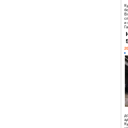
Ку
б
В
с
и
Га
20
до
а
К