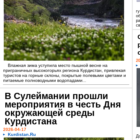
г
о
ра
с
20
Влажная зима уступила место пышной весне на
приграничных высокогорьях региона Курдистан, привлекая
туристов на горные склоны, покрытые полевыми цветами и
питаемые полноводными водопадами...
В Сулеймании прошли
мероприятия в честь Дня
окружающей среды
Курдистана
2026-04-17
Kurdistan.Ru
Д