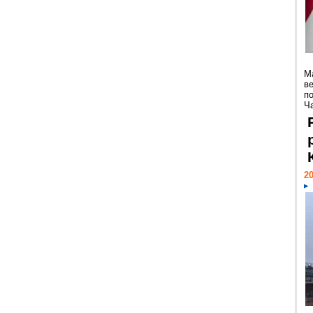
М
в
п
Ч
20