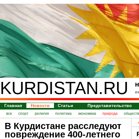
KURDISTAN.RU
н
е
Главная
Новости
Статьи
Представительство
все
спорт
религия
политика
экономика
природа
обществ
В Курдистане расследуют
повреждение 400-летнего