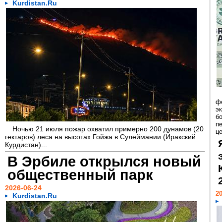
Kurdistan.Ru
ф
э
б
п
Ночью 21 июля пожар охватил примерно 200 дунамов (20
ц
гектаров) леса на высотах Гойжа в Сулеймании (Иракский
Курдистан)...
В Эрбиле открылся новый
общественный парк
2026-06-24
20
Kurdistan.Ru