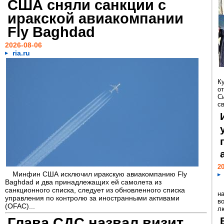
США сняли санкции с
иракской авиакомпании
Fly Baghdad
2026-08-06
ria.ru
К
о
С
св
20
Минфин США исключил иракскую авиакомпанию Fly
Baghdad и два принадлежащих ей самолета из
санкционного списка, следует из обновленного списка
н
управления по контролю за иностранными активами
в
(OFAC)...
лю
Глава СДС назвал визит