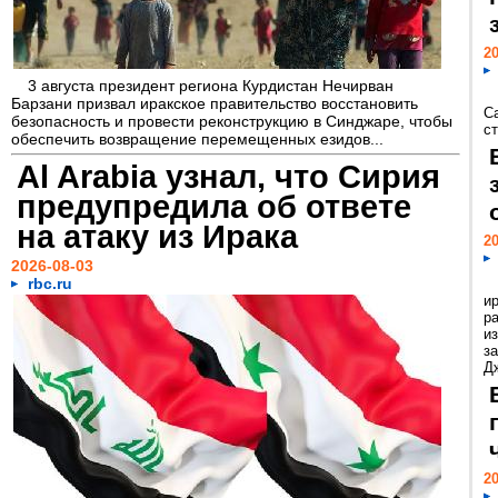
20
3 августа президент региона Курдистан Нечирван
Барзани призвал иракское правительство восстановить
С
безопасность и провести реконструкцию в Синджаре, чтобы
ст
обеспечить возвращение перемещенных езидов...
Al Arabia узнал, что Сирия
предупредила об ответе
на атаку из Ирака
20
2026-08-03
rbc.ru
и
р
и
з
Д
20