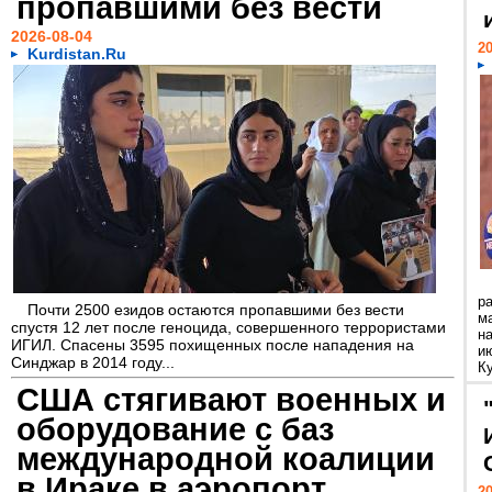
пропавшими без вести
2026-08-04
20
Kurdistan.Ru
р
Почти 2500 езидов остаются пропавшими без вести
м
спустя 12 лет после геноцида, совершенного террористами
н
ИГИЛ. Спасены 3595 похищенных после нападения на
и
Синджар в 2014 году...
К
США стягивают военных и
оборудование с баз
международной коалиции
в Ираке в аэропорт
20