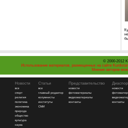
К
н
б
© 2000-2012 K
Использование материалов, размещенных на сайте Kurdistan
Мнение авторов мож
Новости
Статьи
Представительство
Диаспор
все
все
новости
новости
спорт
главный редактор
фотоматериалы
фотоматер
религия
колумнисты
видеоматериалы
видеомате
политика
институты
контакты
контакты
экономика
СМИ
природа
общество
культура
наука