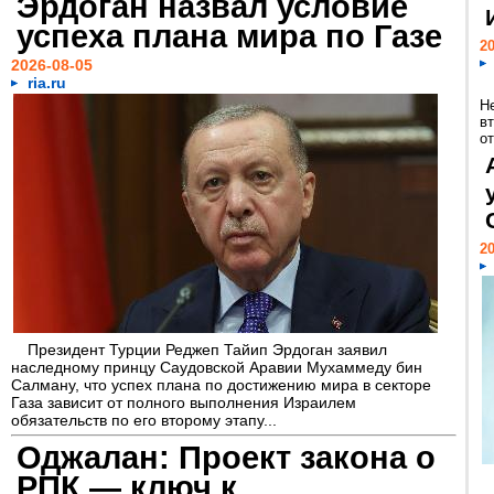
Эрдоган назвал условие
успеха плана мира по Газе
20
2026-08-05
ria.ru
Н
в
о
20
Президент Турции Реджеп Тайип Эрдоган заявил
наследному принцу Саудовской Аравии Мухаммеду бин
Салману, что успех плана по достижению мира в секторе
Газа зависит от полного выполнения Израилем
обязательств по его второму этапу...
Оджалан: Проект закона о
РПК — ключ к