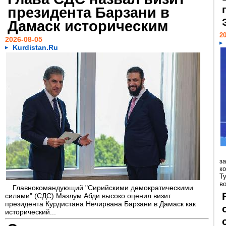
президента Барзани в
Дамаск историческим
20
2026-08-05
Kurdistan.Ru
з
к
Т
во
Главнокомандующий "Сирийскими демократическими
силами" (СДС) Мазлум Абди высоко оценил визит
президента Курдистана Нечирвана Барзани в Дамаск как
исторический...