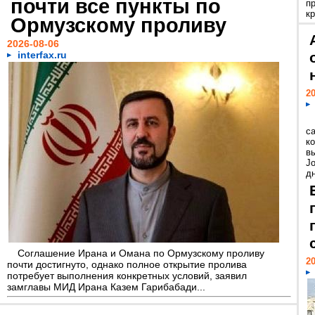
почти все пункты по
п
к
Ормузскому проливу
2026-08-06
interfax.ru
20
с
к
в
Jo
дн
Соглашение Ирана и Омана по Ормузскому проливу
20
почти достигнуто, однако полное открытие пролива
потребует выполнения конкретных условий, заявил
замглавы МИД Ирана Казем Гарибабади...