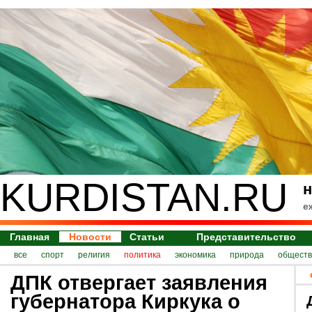
KURDISTAN.RU
н
е
Главная
Новости
Статьи
Представительство
все
спорт
религия
политика
экономика
природа
обществ
ДПК отвергает заявления
губернатора Киркука о