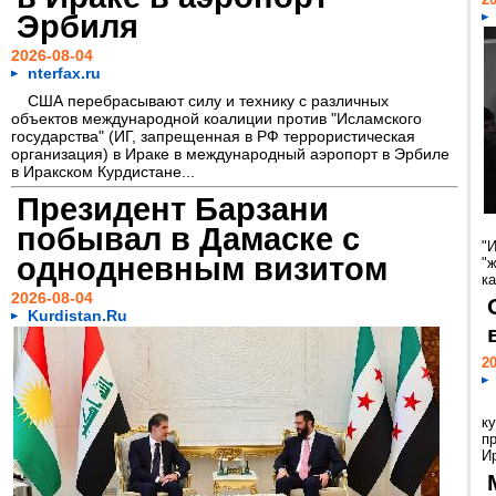
Эрбиля
2026-08-04
nterfax.ru
США перебрасывают силу и технику с различных
объектов международной коалиции против "Исламского
государства" (ИГ, запрещенная в РФ террористическая
организация) в Ираке в международный аэропорт в Эрбиле
в Иракском Курдистане...
Президент Барзани
побывал в Дамаске с
"
однодневным визитом
"
ка
2026-08-04
Kurdistan.Ru
20
к
п
Ир