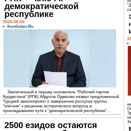
п
демократической
"
са
республике
2026-08-04
Kurdistan.Ru
20
Заключенный в тюрьму основатель "Рабочей партии
Курдистана" (РПК) Абдулла Оджалан назвал предложенный
Турцией законопроект о завершении роспуска группы
н
"ключом" к решению исторического вопроса и
О
прокладыванию пути к "демократической республике"...
Э
п
Зе
2500 езидов остаются