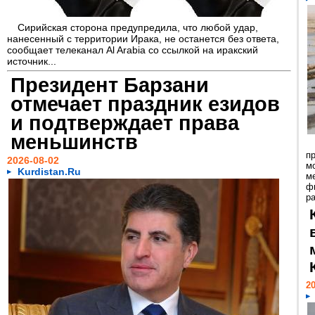
Сирийская сторона предупредила, что любой удар,
нанесенный с территории Ирака, не останется без ответа,
сообщает телеканал Al Arabia со ссылкой на иракский
источник...
Президент Барзани
отмечает праздник езидов
и подтверждает права
меньшинств
п
2026-08-02
м
Kurdistan.Ru
м
ф
р
20