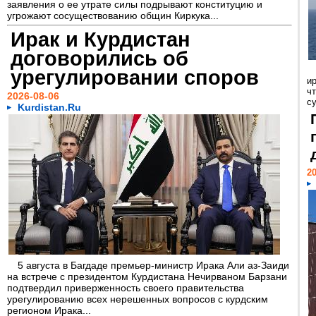
заявления о ее утрате силы подрывают конституцию и
угрожают сосуществованию общин Киркука...
Ирак и Курдистан
договорились об
урегулировании споров
и
ч
2026-08-06
с
Kurdistan.Ru
20
5 августа в Багдаде премьер-министр Ирака Али аз-Заиди
на встрече с президентом Курдистана Нечирваном Барзани
подтвердил приверженность своего правительства
урегулированию всех нерешенных вопросов с курдским
регионом Ирака...