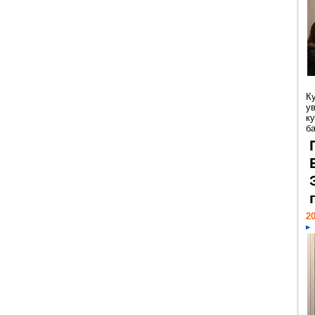
К
у
ку
ба
20