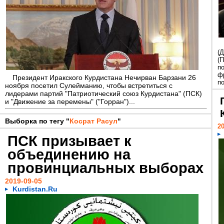
(
(
по
ф
Президент Иракского Курдистана Нечирван Барзани 26
по
ноября посетил Сулейманию, чтобы встретиться с
лидерами партий "Патриотический союз Курдистана" (ПСК)
и "Движение за перемены" ("Горран")...
Выборка по тегу "
Косрат Расул
"
20
ПСК призывает к
объединению на
провинциальных выборах
2019-09-05
Kurdistan.Ru