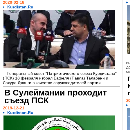
2020-02-18
Kurdistan.Ru
в
д
св
Генеральный совет "Патриотического союза Курдистана"
(ПСК) 18 февраля избрал Бафеля (Павла) Талабани и
Лахура Джанги в качестве соруководителей партии...
В Сулеймании проходит
съезд ПСК
20
2019-12-21
Kurdistan.Ru