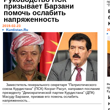
п
призывает Барзани
"П
помочь ослабить
напряженность
2019-02-23
Kurdistan.Ru
20
в
Заместитель генерального секретаря "Патриотического
п
союза Курдистана" (ПСК) Косрат Расул, направил послание
К
президенту "Демократической партии Курдистана" (ДПК)
Масуду Барзани, призвав его помочь ослабить
напряженность...