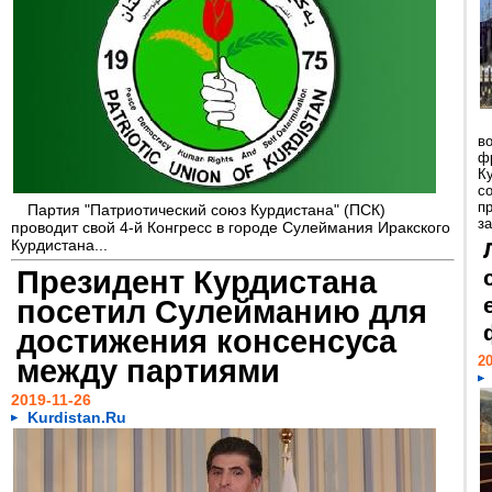
в
ф
К
с
п
Партия "Патриотический союз Курдистана" (ПСК)
з
проводит свой 4-й Конгресс в городе Сулеймания Иракского
Курдистана...
Президент Курдистана
посетил Сулейманию для
достижения консенсуса
между партиями
20
2019-11-26
Kurdistan.Ru