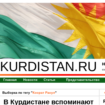
KURDISTAN.RU
н
е
Главная
Новости
Статьи
Представительство
Выборка по тегу "
Косрат Расул
"
В Курдистане вспоминают