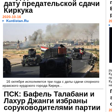
дату предательской сдачи
Киркука
2020-10-16
Kurdistan.Ru
20
р
К
п
16 октября исполняется три года с даты сдачи спорного
К
н
иракского курдского города Киркук...
ПСК: Бафель Талабани и
Лахур Джанги избраны
соруководителями партии
20