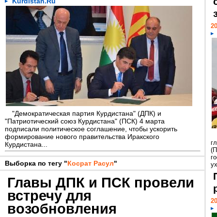
Kurdistan.Ru
20
"Демократическая партия Курдистана" (ДПК) и
"Патриотический союз Курдистана" (ПСК) 4 марта
подписали политическое соглашение, чтобы ускорить
формирование нового правительства Иракского
г
Курдистана...
(
г
Выборка по тегу "
Косрат Расул
"
у
Главы ДПК и ПСК провели
встречу для
20
возобновления