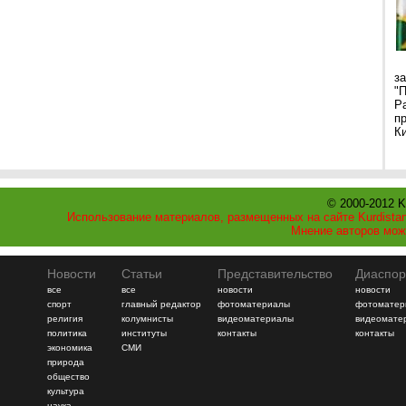
з
"
Р
п
Ки
© 2000-2012 K
Использование материалов, размещенных на сайте Kurdistan
Мнение авторов мож
Новости
Статьи
Представительство
Диаспор
все
все
новости
новости
спорт
главный редактор
фотоматериалы
фотоматер
религия
колумнисты
видеоматериалы
видеомате
политика
институты
контакты
контакты
экономика
СМИ
природа
общество
культура
наука