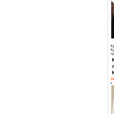
К
К
гр
20