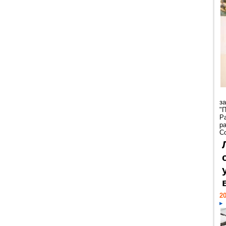
з
"
Р
р
С
20