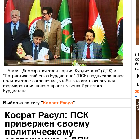
(
с
бе
н
5 мая "Демократическая партия Курдистана" (ДПК) и
"Патриотический союз Курдистана" (ПСК) подписали новое
политическое соглашение, чтобы заложить основу для
формирования нового правительства Иракского
Курдистана...
20
Выборка по тегу "
Косрат Расул
"
Косрат Расул: ПСК
привержен своему
политическому