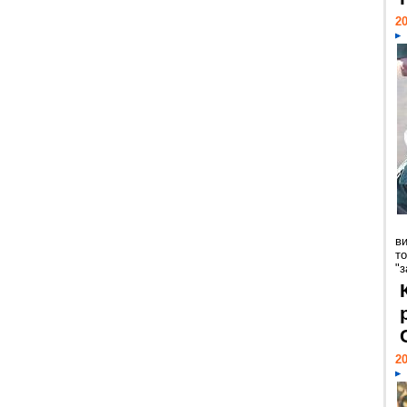
20
в
то
"з
20