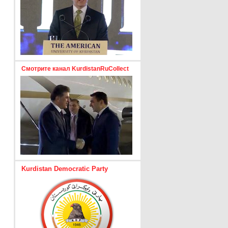
Смотрите канал KurdistanRuCollect
Kurdistan Democratic Party