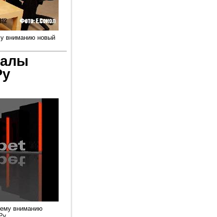
му вниманию новый
иалы
Ру
шему вниманию
у...