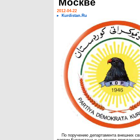
Москве
2012-04-22
Kurdistan.Ru
По поручению департамента внешних св
партии Курдистана и на основе приглашени