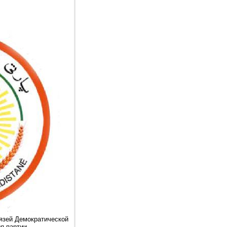
язей Демократической
я партии