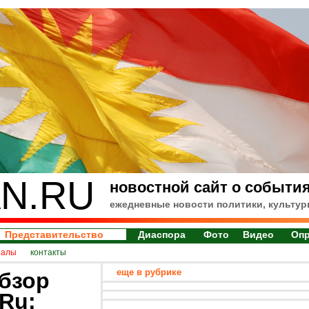
N.RU
новостной сайт о события
ежедневные новости политики, культур
Представительство
Диаспора
Фото
Видео
Оп
иалы
контакты
еще в рубрике
бзор
.Ru: