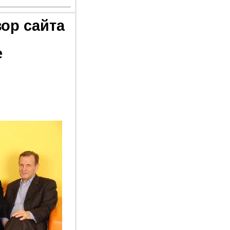
ор сайта
е