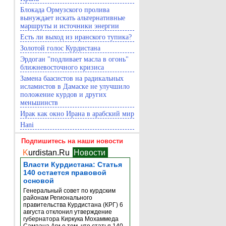
Блокада Ормузского пролива
вынуждает искать альтернативные
маршруты и источники энергии
Есть ли выход из иранского тупика?
Золотой голос Курдистана
Эрдоган "подливает масла в огонь"
ближневосточного кризиса
Замена баасистов на радикальных
исламистов в Дамаске не улучшило
положение курдов и других
меньшинств
Ирак как окно Ирана в арабский мир
Hani
Подпишитесь на наши новости
K
urdistan.Ru
Новости
Власти Курдистана: Статья
140 остается правовой
основой
Генеральный совет по курдским
районам Регионального
правительства Курдистана (КРГ) 6
августа отклонил утверждение
губернатора Киркука Мохаммеда