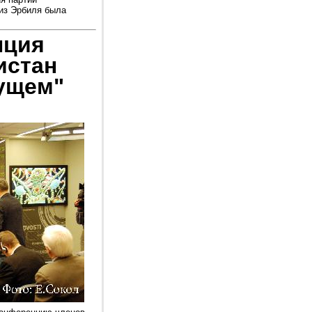
из Эрбиля была
нция
истан
дущем"