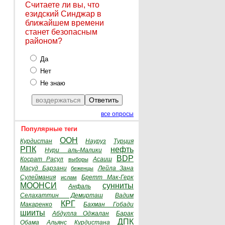
Считаете ли вы, что
езидский Синджар в
ближайшем времени
станет безопасным
районом?
Да
Нет
Не знаю
все опросы
Популярные теги
ООН
Курдистан
Науруз
Турция
РПК
нефть
Нури аль-Малики
BDP
Косрат Расул
Асаиш
выборы
Масуд Барзани
Лейла Зана
беженцы
Сулеймания
Бретт Мак-Герк
ислам
МООНСИ
сунниты
Анфаль
Селахаттин Демирташ
Вадим
КРГ
Макаренко
Бахман Гобади
шииты
Абдулла Оджалан
Барак
ДПК
Обама
Альянс Курдистана