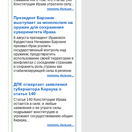
Самаана Аги о том, что статья 140
Конституции Ирака утратила силу...
читать дальше...
Президент Барзани
выступает за монополию на
оружие для сохранения
суверенитета Ирака
6 августа президент Иракского
Курдистана Нечирван Барзани
призвал Ирак усилить
государственный контроль над
оружием, предотвратить
использование своей территории в
конфликтах с соседними странами
и сохранить роль страны как
стабилизирующей силы в регионе.
читать дальше...
ДПК отвергает заявления
губернатора Киркука о
статье 140
Статья 140 Конституции Ирака
остается в силе, и любые
заявления о ее утрате силы
подрывают конституцию и
угрожают сосуществованию общин
Киркука...
читать дальше...