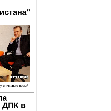
истана"
му вниманию новый
ла
 ДПК в