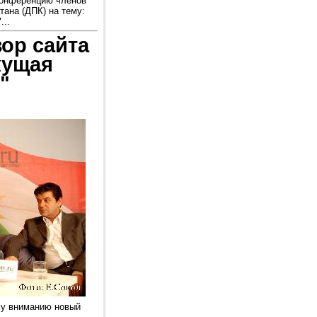
конференцию членов
тана (ДПК) на тему:
...
ор сайта
кущая
"
му вниманию новый