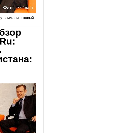
му вниманию новый
бзор
.Ru:
ь
истана: