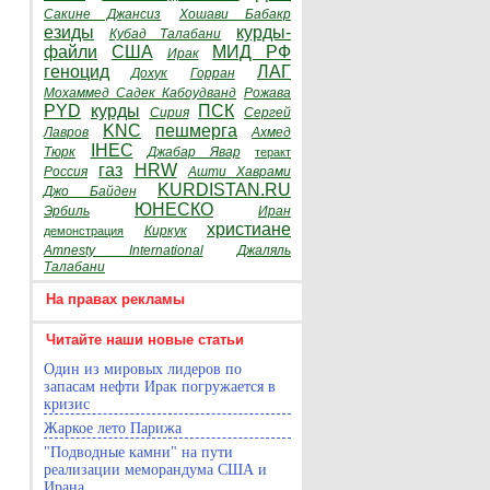
Сакине Джансиз
Хошави Бабакр
езиды
курды-
Кубад Талабани
файли
США
МИД РФ
Ирак
геноцид
ЛАГ
Дохук
Горран
Мохаммед Садек Кабоудванд
Рожава
PYD
курды
ПСК
Сирия
Сергей
KNC
пешмерга
Лавров
Ахмед
IHEC
Тюрк
Джабар Явар
теракт
газ
HRW
Россия
Ашти Хаврами
KURDISTAN.RU
Джо Байден
ЮНЕСКО
Эрбиль
Иран
христиане
Киркук
демонстрация
Amnesty International
Джаляль
Талабани
На правах рекламы
Читайте наши новые статьи
Один из мировых лидеров по
запасам нефти Ирак погружается в
кризис
Жаркое лето Парижа
"Подводные камни" на пути
реализации меморандума США и
Ирана