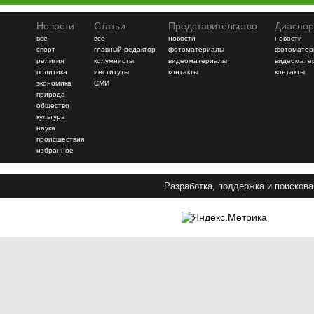
Новости
Статьи
Представительство
Диаспор
все
все
новости
новости
спорт
главный редактор
фотоматериалы
фотоматер
религия
колумнисты
видеоматериалы
видеомате
политика
институты
контакты
контакты
экономика
СМИ
природа
общество
культура
наука
происшествия
избранное
Разработка, поддержка и поискова