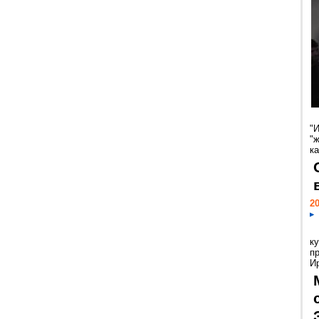
"
"
ка
20
к
п
Ир