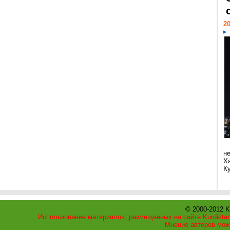
20
н
Х
Ку
© 2000-2012 K
Использование материалов, размещенных на сайте Kurdistan
Мнение авторов мож