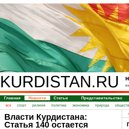
KURDISTAN.RU
н
е
Главная
Новости
Статьи
Представительство
все
спорт
религия
политика
экономика
природа
обществ
Власти Курдистана:
Статья 140 остается