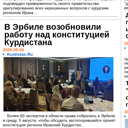
подтвердил приверженность своего правительства
"
урегулированию всех нерешенных вопросов с курдским
р
регионом Ирака...
В Эрбиле возобновили
работу над конституцией
Курдистана
20
2026-08-06
Kurdistan.Ru
п
п
р
п
ка
20
Более 60 экспертов в области права собрались в Эрбиле
в среду, 5 августа, чтобы обсудить застопорившийся проект
конституции региона Иракский Курдистан...