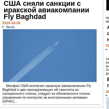
США сняли санкции с
иракской авиакомпании
Fly Baghdad
п
к
2026-08-06
ria.ru
20
с
к
в
Jo
дн
Минфин США исключил иракскую авиакомпанию Fly
Baghdad и два принадлежащих ей самолета из
20
санкционного списка, следует из обновленного списка
управления по контролю за иностранными активами
(OFAC)...