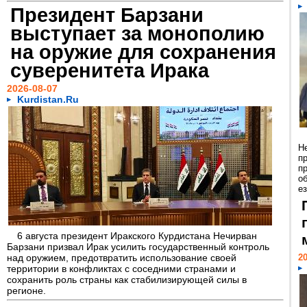
Президент Барзани
выступает за монополию
на оружие для сохранения
суверенитета Ирака
2026-08-07
Kurdistan.Ru
Н
п
п
о
ез
6 августа президент Иракского Курдистана Нечирван
Барзани призвал Ирак усилить государственный контроль
над оружием, предотвратить использование своей
20
территории в конфликтах с соседними странами и
сохранить роль страны как стабилизирующей силы в
регионе.