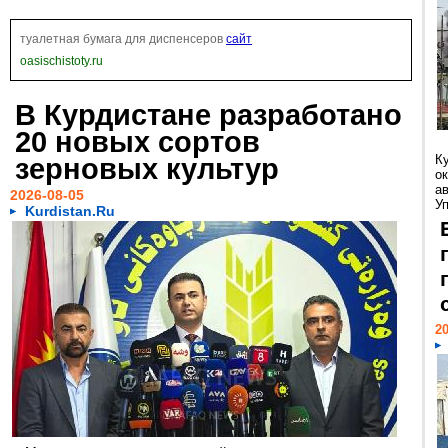
туалетная бумага для диспенсеров
сайт
oasischistoty.ru
В Курдистане разработано
20 новых сортов
зерновых культур
К
ок
а
2026-08-05
У
Kurdistan.Ru
20