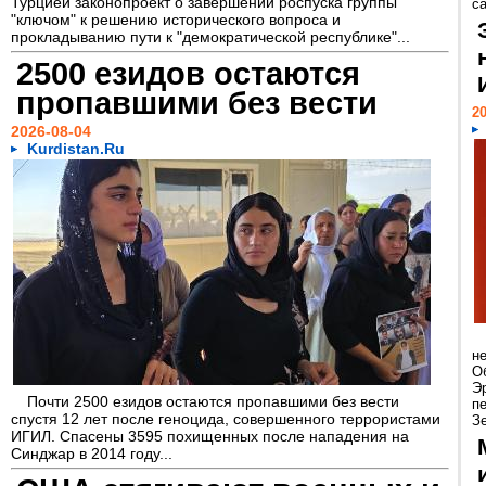
Турцией законопроект о завершении роспуска группы
са
"ключом" к решению исторического вопроса и
прокладыванию пути к "демократической республике"...
2500 езидов остаются
пропавшими без вести
20
2026-08-04
Kurdistan.Ru
н
О
Э
Почти 2500 езидов остаются пропавшими без вести
п
спустя 12 лет после геноцида, совершенного террористами
Зе
ИГИЛ. Спасены 3595 похищенных после нападения на
Синджар в 2014 году...