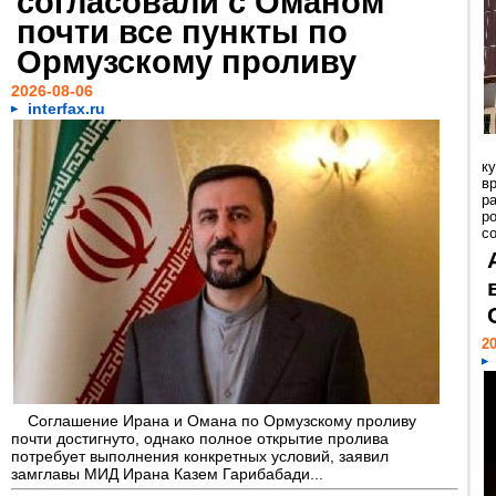
согласовали с Оманом
почти все пункты по
Ормузскому проливу
2026-08-06
interfax.ru
к
в
р
р
с
20
Соглашение Ирана и Омана по Ормузскому проливу
почти достигнуто, однако полное открытие пролива
потребует выполнения конкретных условий, заявил
замглавы МИД Ирана Казем Гарибабади...