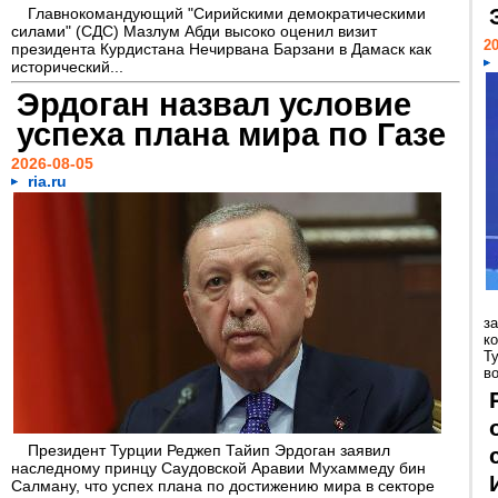
Главнокомандующий "Сирийскими демократическими
силами" (СДС) Мазлум Абди высоко оценил визит
20
президента Курдистана Нечирвана Барзани в Дамаск как
исторический...
Эрдоган назвал условие
успеха плана мира по Газе
2026-08-05
ria.ru
з
к
Т
во
Президент Турции Реджеп Тайип Эрдоган заявил
наследному принцу Саудовской Аравии Мухаммеду бин
Салману, что успех плана по достижению мира в секторе