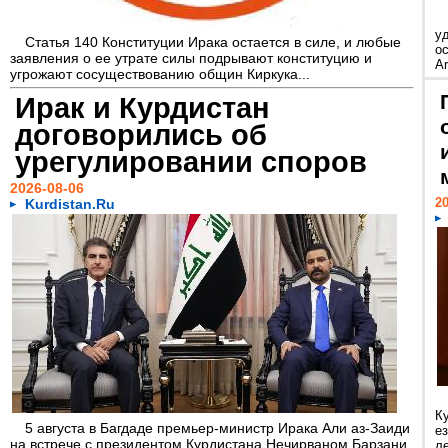
у
Статья 140 Конституции Ирака остается в силе, и любые
ос
заявления о ее утрате силы подрывают конституцию и
Ar
угрожают сосуществованию общин Киркука...
Ирак и Курдистан
договорились об
урегулировании споров
2026-08-06
20
Kurdistan.Ru
К
5 августа в Багдаде премьер-министр Ирака Али аз-Заиди
е
на встрече с президентом Курдистана Нечирваном Барзани
л