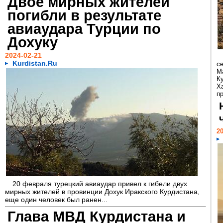
Двое мирных жителей
погибли в результате
авиаудара Турции по
Дохуку
2024-02-21
Kurdistan.Ru
с
М
К
Х
п
20
20 февраля турецкий авиаудар привел к гибели двух
мирных жителей в провинции Дохук Иракского Курдистана,
еще один человек был ранен...
Глава МВД Курдистана и