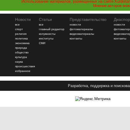
Использование материалов, размещенных на сайте Kurdistan
Мнение авторов мож
Новости
Статьи
Представительство
Диаспор
все
все
новости
новости
спорт
главный редактор
фотоматериалы
фотоматер
религия
колумнисты
видеоматериалы
видеомате
политика
институты
контакты
контакты
экономика
СМИ
природа
общество
культура
наука
происшествия
избранное
Разработка, поддержка и поискова