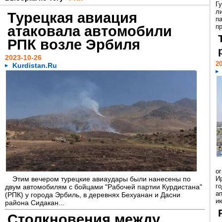
Г
л
Турецкая авиация
па
атаковала автомобили
пр
РПК возле Эрбиля
2023-10-26
20
Kurdistan.Ru
о
Этим вечером турецкие авиаудары были нанесены по
И
г
двум автомобилям с бойцами "Рабочей партии Курдистана"
а
(РПК) у города Эрбиль, в деревнях Бехуанан и Дасни
ию
района Сидакан...
Столкновения между