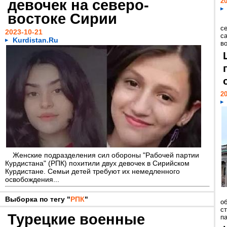
девочек на северо-
20
востоке Сирии
с
2023-10-21
с
Kurdistan.Ru
в
20
Женские подразделения сил обороны "Рабочей партии
Курдистана" (РПК) похитили двух девочек в Сирийском
Курдистане. Семьи детей требуют их немедленного
освобождения...
Выборка по тегу "
РПК
"
о
ст
Турецкие военные
па