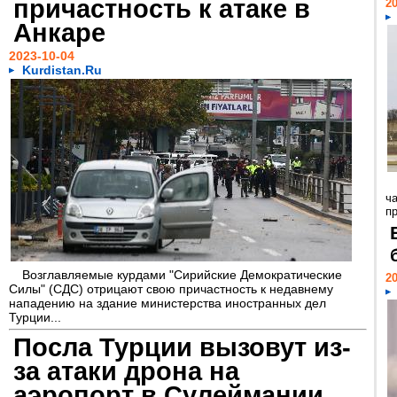
причастность к атаке в
20
Анкаре
2023-10-04
Kurdistan.Ru
ч
пр
Возглавляемые курдами "Сирийские Демократические
20
Силы" (СДС) отрицают свою причастность к недавнему
нападению на здание министерства иностранных дел
Турции...
Посла Турции вызовут из-
за атаки дрона на
аэропорт в Сулеймании