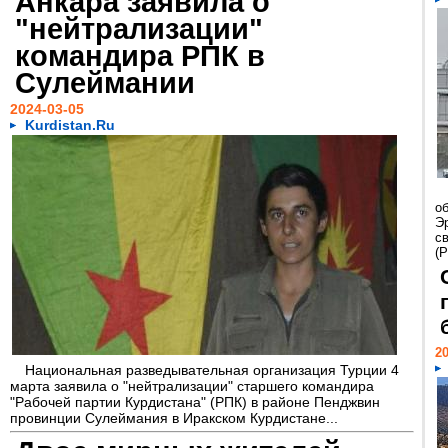
Анкара заявила о
"нейтрализации"
командира РПК в
Сулеймании
2024-03-05
Kurdistan.Ru
о
Э
с
(Р
20
Национальная разведывательная организация Турции 4
марта заявила о "нейтрализации" старшего командира
"Рабочей партии Курдистана" (РПК) в районе Пенджвин
провинции Сулеймания в Иракском Курдистане...