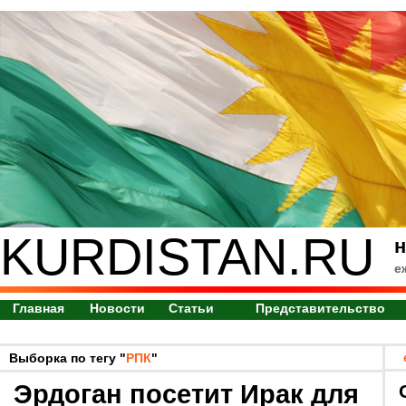
KURDISTAN.RU
н
е
Главная
Новости
Статьи
Представительство
Выборка по тегу "
РПК
"
Эрдоган посетит Ирак для