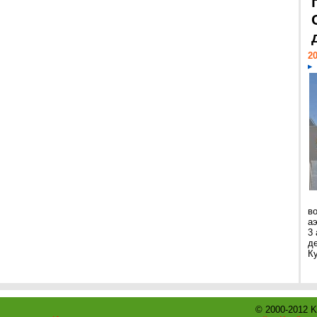
20
в
а
3 
д
Ку
© 2000-2012 K