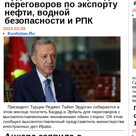
переговоров по экспорту
нефти, водной
20
безопасности и РПК
2024-03-08
Kurdistan.Ru
о
С
в
т
я
б
Президент Турции Реджеп Тайип Эрдоган собирается в
этом месяце посетить Багдад и Эрбиль для переговоров с
высокопоставленными чиновниками обеих сторон. Об этом
сообщил высокопоставленный представитель министерства
иностранных дел Ирака...
20