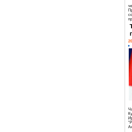
ч
П
с
пр
20
Ч
К
И
"
Ан