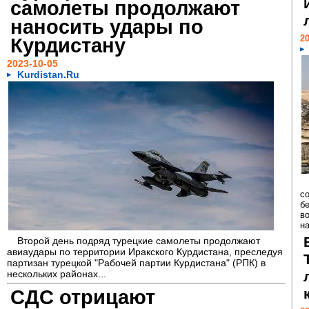
самолеты продолжают
наносить удары по
20
Курдистану
2023-10-05
Kurdistan.Ru
с
б
во
н
Второй день подряд турецкие самолеты продолжают
авиаудары по территории Иракского Курдистана, преследуя
партизан турецкой "Рабочей партии Курдистана" (РПК) в
нескольких районах...
СДС отрицают