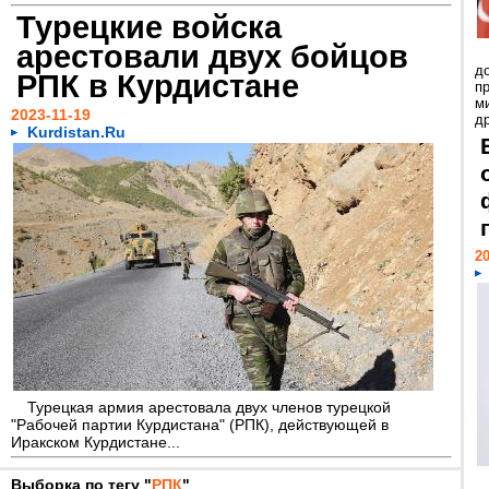
Турецкие войска
арестовали двух бойцов
д
РПК в Курдистане
п
м
2023-11-19
д
Kurdistan.Ru
20
Турецкая армия арестовала двух членов турецкой
"Рабочей партии Курдистана" (РПК), действующей в
Иракском Курдистане...
Выборка по тегу "
РПК
"