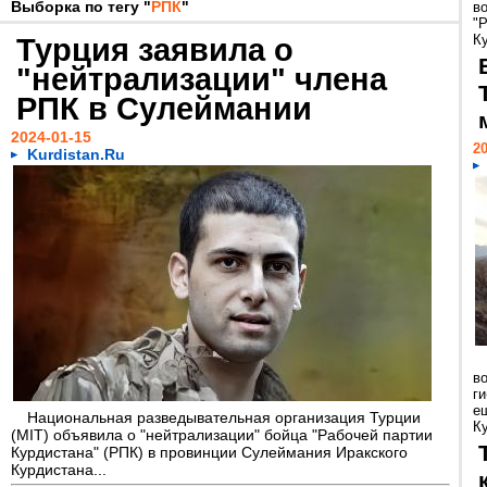
Выборка по тегу "
РПК
"
в
"
Турция заявила о
Ку
"нейтрализации" члена
РПК в Сулеймании
2024-01-15
20
Kurdistan.Ru
во
г
е
Национальная разведывательная организация Турции
Ку
(MIT) объявила о "нейтрализации" бойца "Рабочей партии
Курдистана" (РПК) в провинции Сулеймания Иракского
Курдистана...