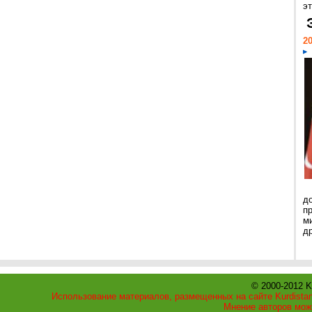
эт
20
д
п
м
д
© 2000-2012 K
Использование материалов, размещенных на сайте Kurdistan
Мнение авторов мож