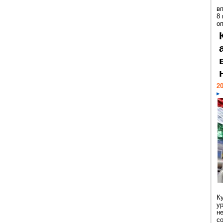
в
8
о
20
К
у
н
с