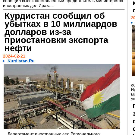
сообщил высокопоставленный представитель министерства
иностранных дел Ирака...
Курдистан сообщил об
20
убытках в 10 миллиардов
долларов из-за
приостановки экспорта
нефти
2024-02-21
Kurdistan.Ru
о
И
м
у
Департамент иностранных дел Регионального