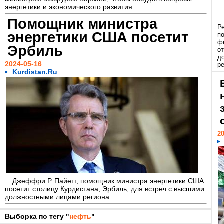
энергетики и экономического развития...
Помощник министра
Р
энергетики США посетит
п
ф
Эрбиль
о
д
2024-05-16
ре
Kurdistan.Ru
20
Джеффри Р. Пайетт, помощник министра энергетики США
посетит столицу Курдистана, Эрбиль, для встреч с высшими
должностными лицами региона...
Выборка по тегу "
нефть
"