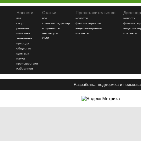
Новости
Статьи
Представительство
Диаспор
все
все
новости
новости
спорт
главный редактор
фотоматериалы
фотоматер
религия
колумнисты
видеоматериалы
видеомате
политика
институты
контакты
контакты
экономика
СМИ
природа
общество
культура
наука
происшествия
избранное
Разработка, поддержка и поискова