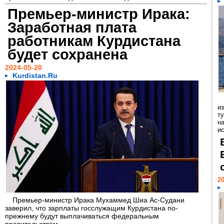
Премьер-министр Ирака:
Заработная плата
работникам Курдистана
будет сохранена
2024-05-20
Kurdistan.Ru
и
т
на
ис
20
Премьер-министр Ирака Мухаммед Шиа Ас-Судани
заверил, что зарплаты госслужащим Курдистана по-
прежнему будут выплачиваться федеральным