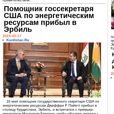
правительством...
Помощник госсекретаря
США по энергетическим
ресурсам прибыл в
Эрбиль
2024-05-17
п
Kurdistan.Ru
п
Э
Ку
20
16 мая помощник государственного секретаря США по
энергетическим ресурсам Джеффри Р. Пайетт прибыл в
столицу Курдистана, Эрбиль, и встретился с премьер-
министром Масруром Барзани, чтобы обсудить вопросы