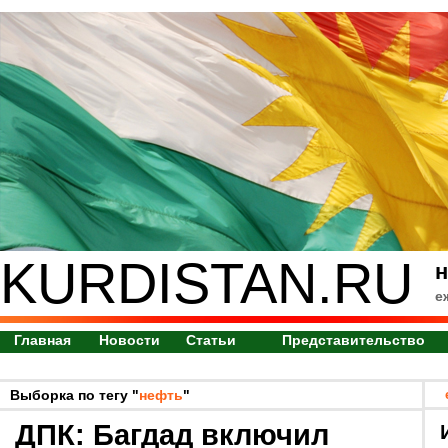
KURDISTAN.RU
н
е
Главная
Новости
Статьи
Представительство
Выборка по тегу "
нефть
"
ДПК: Багдад включил