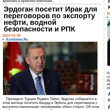
арабских и иракских компаний...
Эрдоган посетит Ирак для
переговоров по экспорту
20
нефти, водной
безопасности и РПК
2024-03-08
Kurdistan.Ru
Х
с
И
в
н
Президент Турции Реджеп Тайип Эрдоган собирается в
этом месяце посетить Багдад и Эрбиль для переговоров с
высокопоставленными чиновниками обеих сторон. Об этом