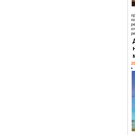
п
п
р
о
р
20