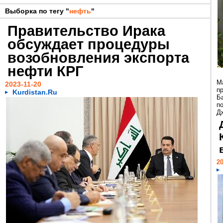
Выборка по тегу "
нефть
"
Правительство Ирака
обсуждает процедуры
возобновления экспорта
нефти КРГ
М
2023-11-20
п
Kurdistan.Ru
Б
п
Дж
20