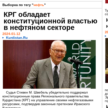
Выборка по тегу "
нефть
"
Ту
КРГ обладает
со
конституционной властью
в нефтяном секторе
20
2024-01-12
Kurdistan.Ru
п
Судья Стивен М. Швебель убедительно поддержал
д
конституционные права Регионального правительства
Э
Курдистана (КРГ) на управление своими нефтегазовыми
го
ресурсами, подтвердив законные претензии Иракского
Курдистана...