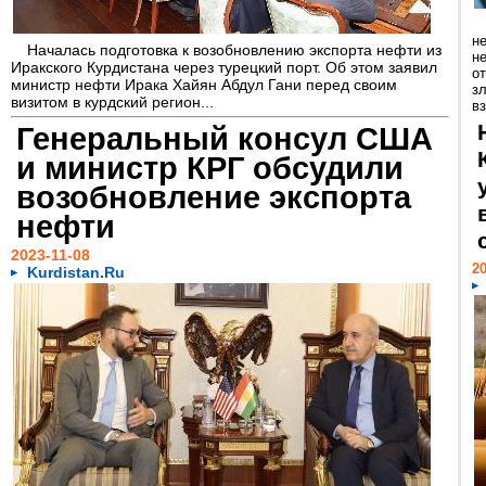
н
Началась подготовка к возобновлению экспорта нефти из
н
Иракского Курдистана через турецкий порт. Об этом заявил
о
министр нефти Ирака Хайян Абдул Гани перед своим
з
визитом в курдский регион...
вз
Генеральный консул США
и министр КРГ обсудили
возобновление экспорта
нефти
2023-11-08
20
Kurdistan.Ru