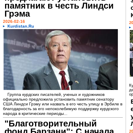
памятник в честь Линдси
Грэма
2026-02-16
20
Kurdistan.Ru
К
д
Группа курдских писателей, ученых и художников
ор
официально предложила установить памятник сенатору
США Линдси Грэму или назвать в его честь улицу в Эрбиле в
благодарность за его непоколебимую поддержку курдского
народа в критические периоды...
"Благотворительный
фонд Барзани": С начала
20