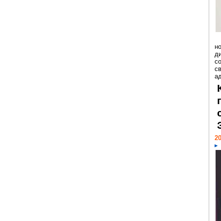
н
д
с
с
а
20