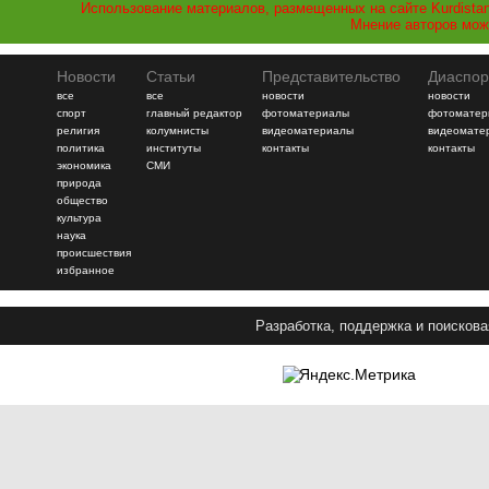
Использование материалов, размещенных на сайте Kurdistan
Мнение авторов мож
Новости
Статьи
Представительство
Диаспор
все
все
новости
новости
спорт
главный редактор
фотоматериалы
фотоматер
религия
колумнисты
видеоматериалы
видеомате
политика
институты
контакты
контакты
экономика
СМИ
природа
общество
культура
наука
происшествия
избранное
Разработка, поддержка и поискова