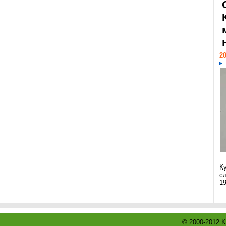
20
К
с
1
© 2000-2012 K