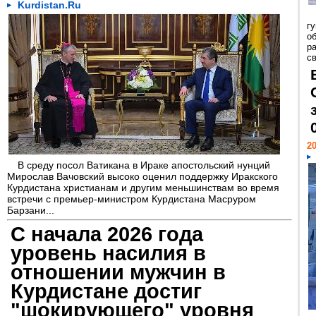
Kurdistan.Ru
г
о
ра
с
20
В среду посол Ватикана в Ираке апостольский нунций
Мирослав Вачовский высоко оценил поддержку Иракского
Курдистана христианам и другим меньшинствам во время
встречи с премьер-министром Курдистана Масруром
Барзани...
С начала 2026 года
уровень насилия в
отношении мужчин в
Курдистане достиг
"шокирующего" уровня