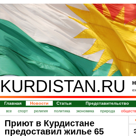
KURDISTAN.RU
н
е
Главная
Новости
Статьи
Представительство
все
спорт
религия
политика
экономика
природа
обществ
Приют в Курдистане
предоставил жилье 65