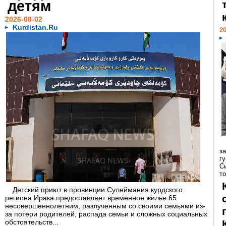
детям
2026-08-02
Kurdistan.Ru
20
з
г
С
т
Детский приют в провинции Сулеймания курдского
региона Ирака предоставляет временное жилье 65
несовершеннолетним, разлученным со своими семьями из-
за потери родителей, распада семьи и сложных социальных
обстоятельств...