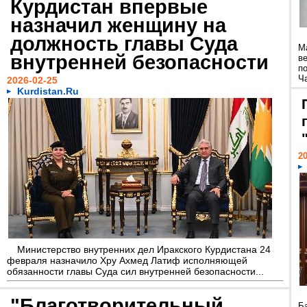
Курдистан впервые
назначил женщину на
должность главы Суда
М
внутренней безопасности
в
п
Ч
2026-02-25
Kurdistan.Ru
20
Министерство внутренних дел Иракского Курдистана 24
февраля назначило Хру Ахмед Латиф исполняющей
обязанности главы Суда сил внутренней безопасности...
"Благотворительный
Б