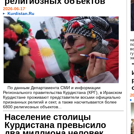
религиозных объектов
2026-06-17
Kurdistan.Ru
н
п
в
г
за
По данным Департамента СМИ и информации
Регионального правительства Курдистана (КРГ), в Иракском
20
Курдистане проживают представители восьми официально
признанных религий и сект, а также насчитывается более
6800 религиозных объектов...
Население столицы
Курдистана превысило
два миллиона человек