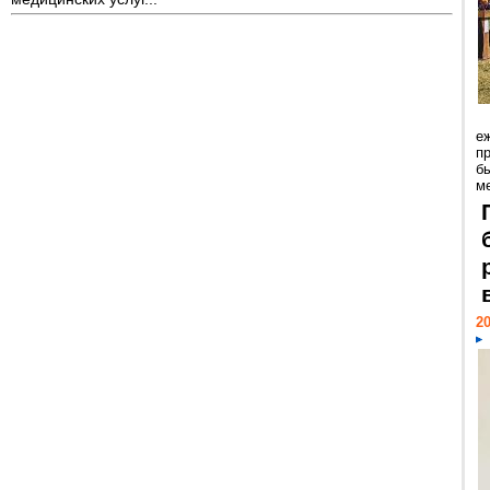
е
пр
б
м
20