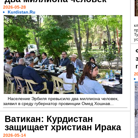
2026-05-28
Kurdistan.Ru
к
п
Т
у
20
Население Эрбиля превысило два миллиона человек,
заявил в среду губернатор провинции Омед Хошнав...
Ватикан: Курдистан
защищает христиан Ирака
2026-05-14