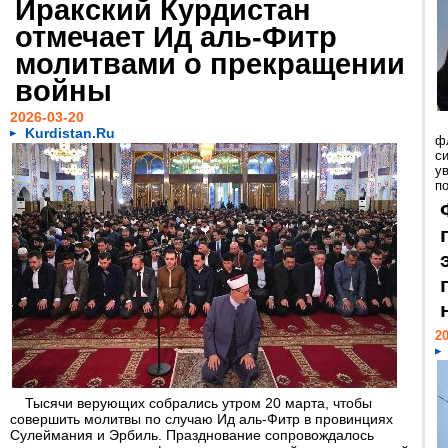
Иракский Курдистан
отмечает Ид аль-Фитр
молитвами о прекращении
войны
2026-03-20
Kurdistan.Ru
ф
с
у
п
20
Тысячи верующих собрались утром 20 марта, чтобы
совершить молитвы по случаю Ид аль-Фитр в провинциях
Сулеймания и Эрбиль. Празднование сопровождалось