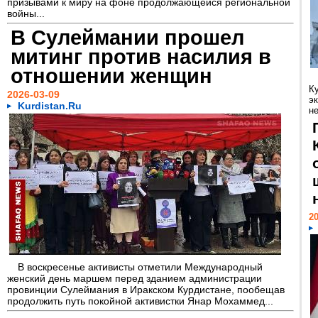
призывами к миру на фоне продолжающейся региональной
войны...
В Сулеймании прошел
митинг против насилия в
отношении женщин
К
2026-03-09
э
Kurdistan.Ru
н
20
В воскресенье активисты отметили Международный
женский день маршем перед зданием администрации
провинции Сулеймания в Иракском Курдистане, пообещав
продолжить путь покойной активистки Янар Мохаммед...