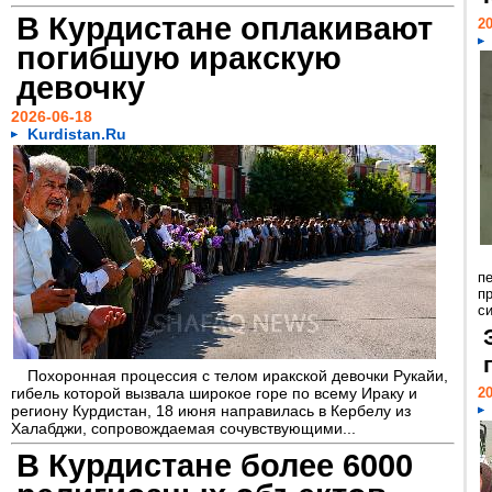
В Курдистане оплакивают
20
погибшую иракскую
девочку
2026-06-18
Kurdistan.Ru
п
п
с
Похоронная процессия с телом иракской девочки Рукайи,
гибель которой вызвала широкое горе по всему Ираку и
20
региону Курдистан, 18 июня направилась в Кербелу из
Халабджи, сопровождаемая сочувствующими...
В Курдистане более 6000