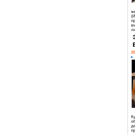
ж
(
п
в
ли
20
К
о
д
пр