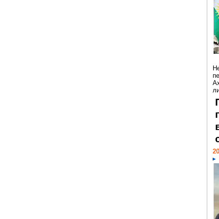
Н
п
А
ли
20