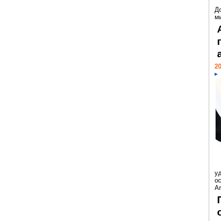
Д
м
20
у
ос
Ar