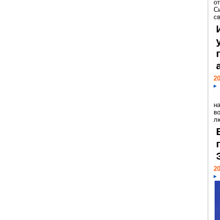
о
С
св
20
н
в
лю
20