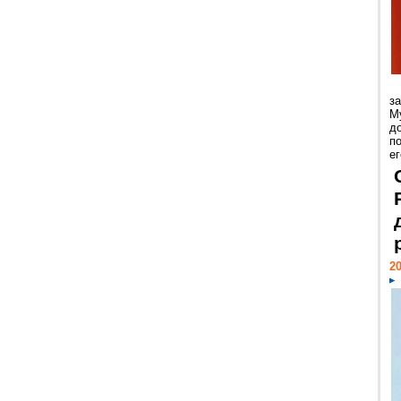
з
М
д
п
ег
20