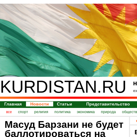
KURDISTAN.RU
н
е
Главная
Новости
Статьи
Представительство
все
спорт
религия
политика
экономика
природа
обществ
Масуд Барзани не будет
баллотироваться на