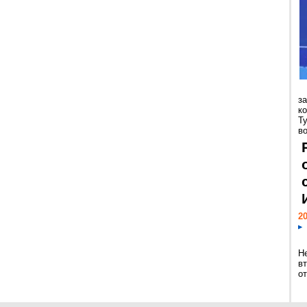
з
к
Т
во
20
Н
в
о