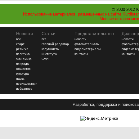
© 2000-2012 K
Использование материалов, размещенных на сайте Kurdistan
Мнение авторов мож
Новости
Статьи
Представительство
Диаспор
все
все
новости
новости
спорт
главный редактор
фотоматериалы
фотоматер
религия
колумнисты
видеоматериалы
видеомате
политика
институты
контакты
контакты
экономика
СМИ
природа
общество
культура
наука
происшествия
избранное
Разработка, поддержка и поискова