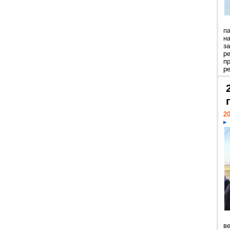
п
н
з
р
п
ре
20
ве