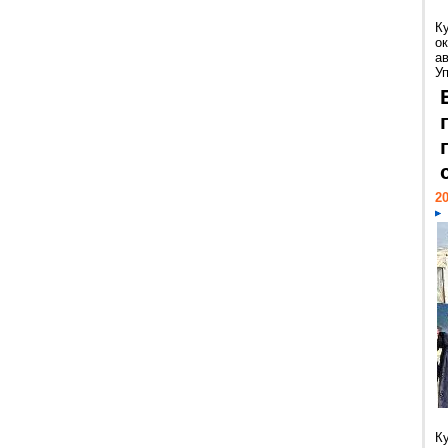
К
ок
а
У
20
К