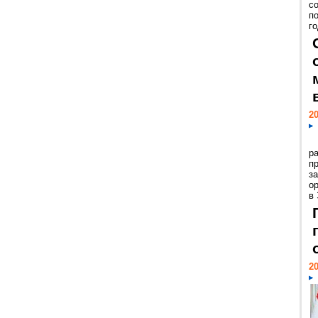
с
п
го
20
р
пр
з
о
в
20