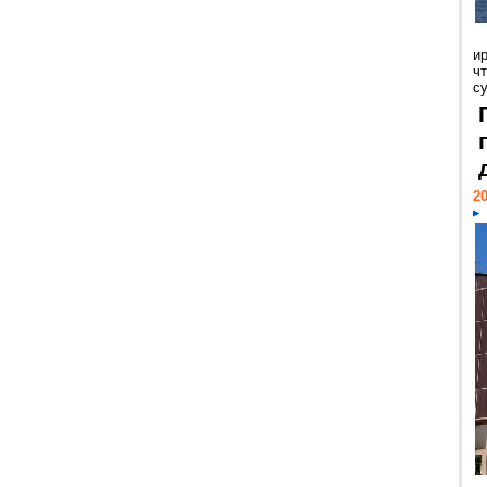
и
ч
с
20