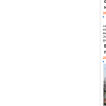
20
с
к
в
Jo
дн
20