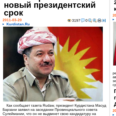
новый президентский
срок
20
2011-03-20
3197
0
Kurdistan.Ru
р
ав
з
с
Как сообщает газета Rudaw, президент Курдистана Масуд
Барзани заявил на заседании Провинциального совета
20
Сулеймании, что он не выдвинет свою кандидатуру на