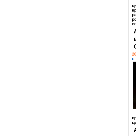
к
в
р
р
с
20
п
к