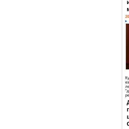
20
К
е
л
"
р