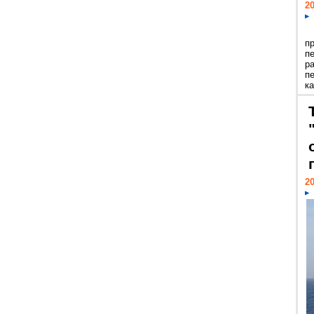
20
п
п
р
п
ка
20