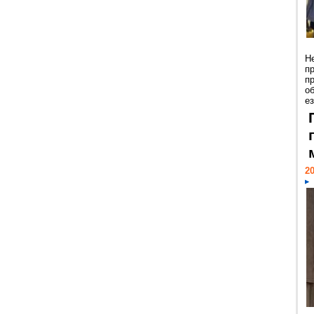
Н
п
п
о
ез
20