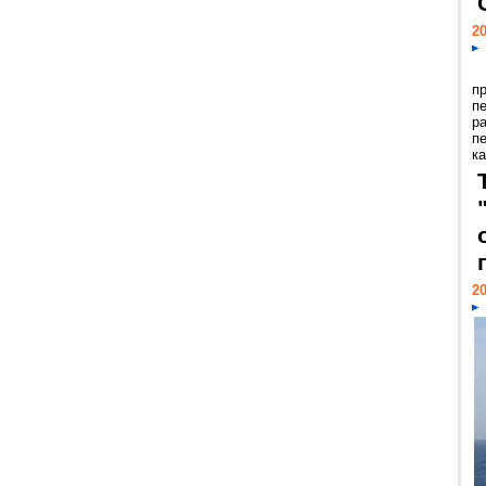
20
п
п
р
п
ка
20