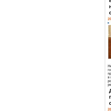
20
Н
г
п
в
р
ре
20