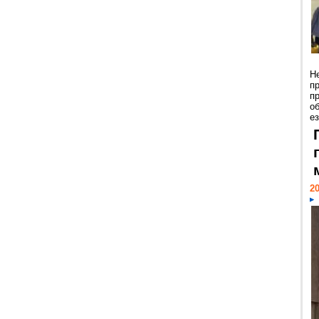
Н
п
п
о
ез
20