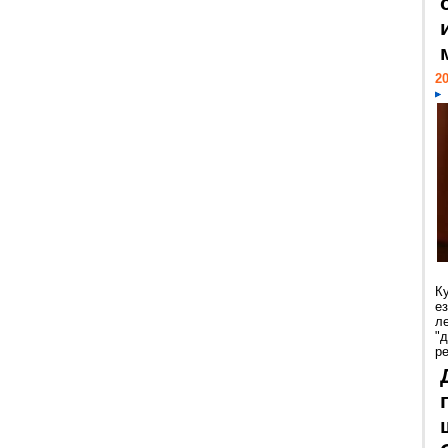
20
К
е
л
"
р