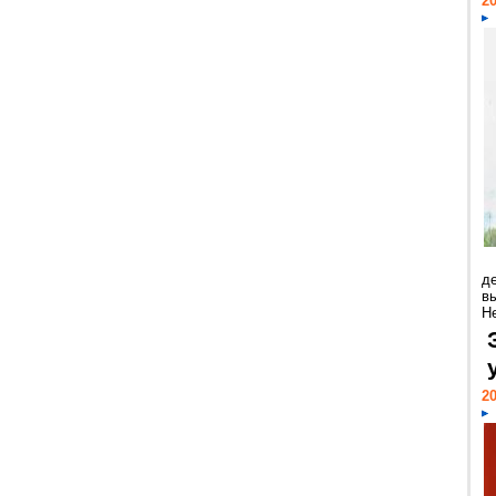
20
д
в
Н
20