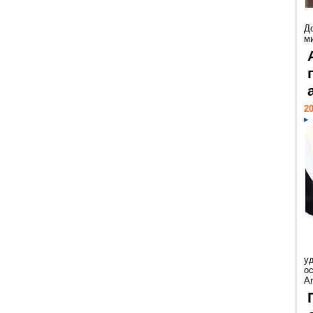
Д
м
20
у
ос
Ar