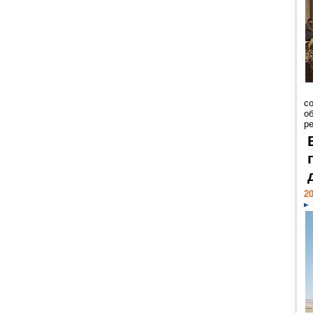
со
о
ре
20