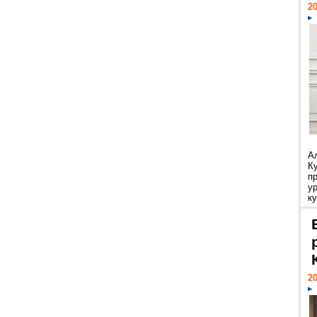
20
А
К
п
у
ку
20