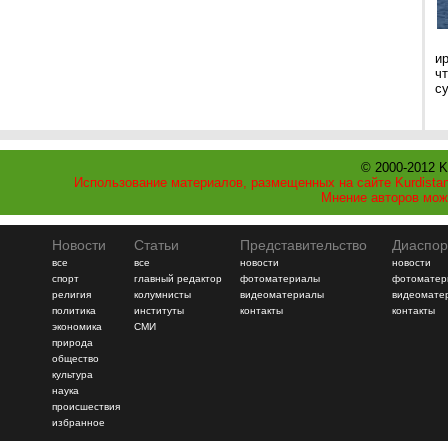
и
ч
с
© 2000-2012 K
Использование материалов, размещенных на сайте Kurdistan
Мнение авторов мож
Новости
Статьи
Представительство
Диаспор
все
все
новости
новости
спорт
главный редактор
фотоматериалы
фотоматер
религия
колумнисты
видеоматериалы
видеомате
политика
институты
контакты
контакты
экономика
СМИ
природа
общество
культура
наука
происшествия
избранное