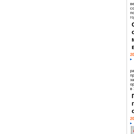
ве
с
п
го
20
р
пр
з
о
в
20