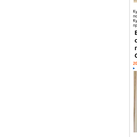
К
п
К
пр
20