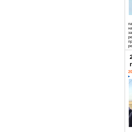
п
н
з
р
п
ре
20