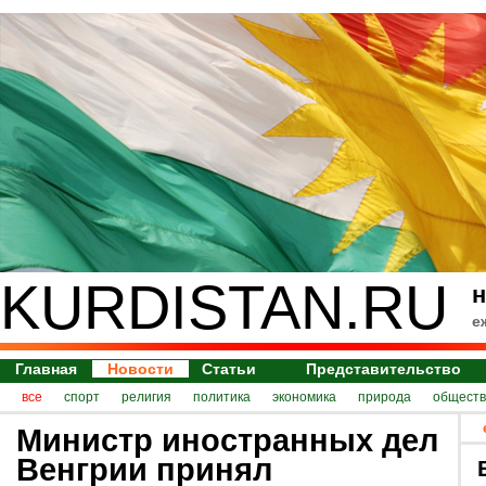
KURDISTAN.RU
н
е
Главная
Новости
Статьи
Представительство
все
спорт
религия
политика
экономика
природа
обществ
Министр иностранных дел
Венгрии принял