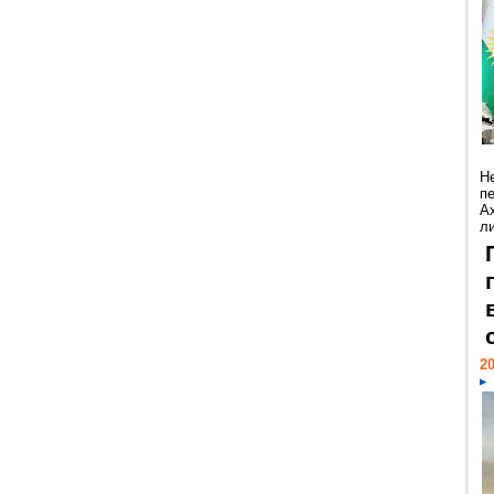
Н
п
А
ли
20