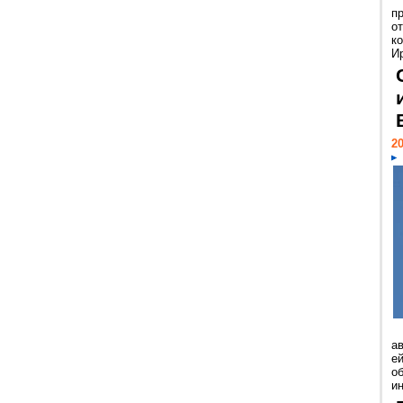
п
о
к
И
20
а
ей
о
и