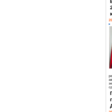
20
р
ав
з
с