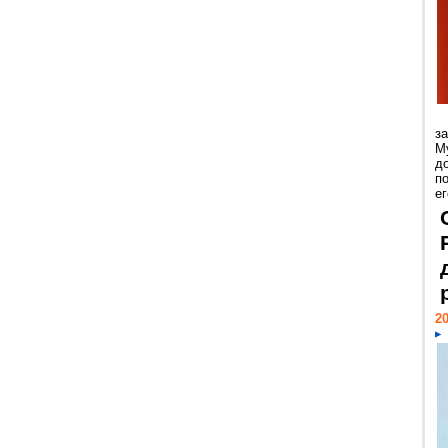
з
М
д
п
ег
20