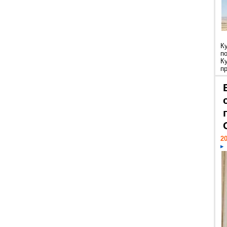
К
п
К
пр
20