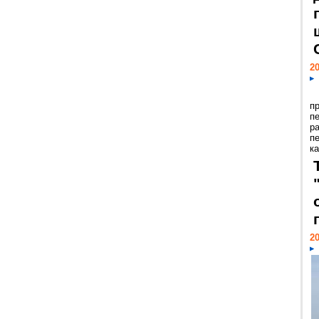
20
п
п
р
п
ка
20