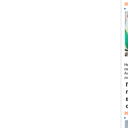
20
Н
п
А
ли
20