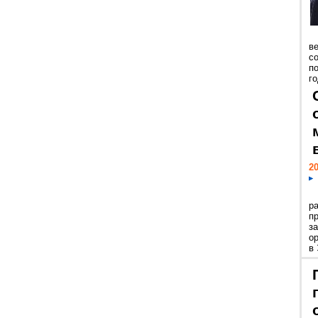
ве
с
п
го
20
р
пр
з
о
в