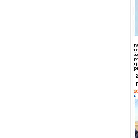
п
н
з
р
п
ре
20