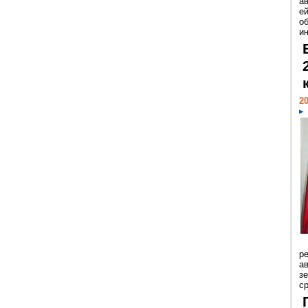
а
ей
о
и
20
р
ав
з
с