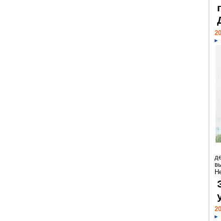
20
д
в
Н
20