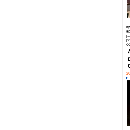
к
в
р
р
с
20