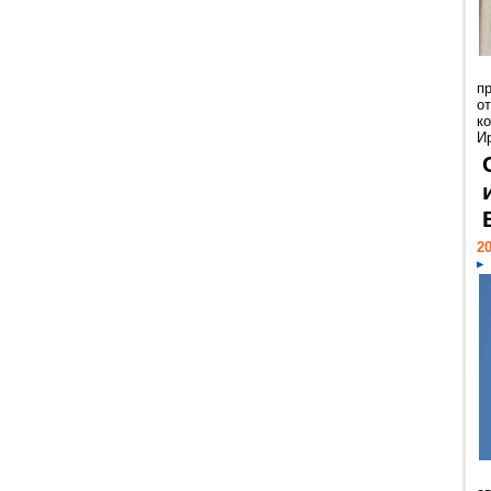
п
о
к
И
20