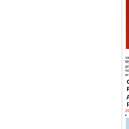
з
М
д
п
ег
20