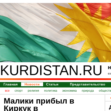
KURDISTAN.RU
н
е
Главная
Новости
Статьи
Представительство
все
спорт
религия
политика
экономика
природа
обществ
Малики прибыл в
Киркук в