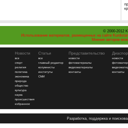
п
к
© 2000-2012 K
Использование материалов, размещенных на сайте Kurdistan
Мнение авторов мож
Новости
Статьи
Представительство
Диаспор
все
все
новости
новости
спорт
главный редактор
фотоматериалы
фотоматер
религия
колумнисты
видеоматериалы
видеомате
политика
институты
контакты
контакты
экономика
СМИ
природа
общество
культура
наука
происшествия
избранное
Разработка, поддержка и поискова