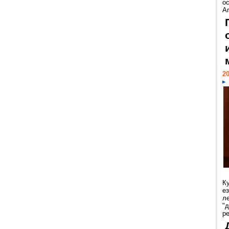
ос
Ar
20
К
е
л
"
р