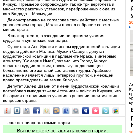
Киркук. Премьера сопровождали так же три вертолета и
множество ракетных установок, переброшенных сюда из
юга Багдада - Махмудии.
Демонстративно не согласовав свои действия с местным
20
управлением города, Малики провел собрание совета
министерств.
В знак протеста, в заседании не приняли участия
курдские и суннитские министры.
Суннитская Аль-Иракия и члены курдистанской коалиции
осудили действия Малики. Мухсин Саадун, депутат
курдистанской коалиции в парламенте Ирака, в интервью
агентству "Сомария Ньюз", заявил, что "город Киркук
является курдистанским, поскольку подавляющее
большинство его жителей составляют курды. Арабское
население является лишь четвертой группой, имеющей
право претендовать на земли Киркука".
А
Депутат Халед Швани от имени Курдистанской коалиции
К
потребовал вывода тяжелой техники и войск из Киркука, что
п
бы армия не принимала участия в решении политических
у
вопросов страны.
ку
еще нет ниодного комментария...
Вы не можете оставлять комментарии.
20