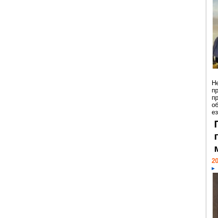
Н
п
п
о
ез
20