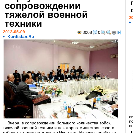
сопровождении
тяжелой военной
20
техники
2012-05-09
3008
0
Kurdistan.Ru
с
п
Вчера, в сопровождении большого количества войск,
с
тяжелой военной техники и некоторых министров своего
кабинета, премьер-министр Нури аль-Малики с прибыл в