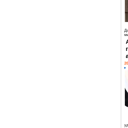
Д
м
20
у