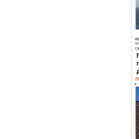
и
ч
с
20