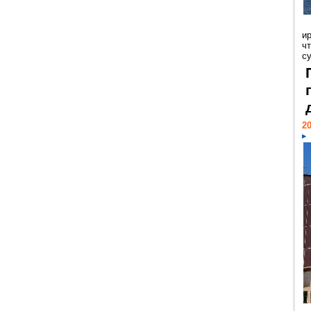
и
ч
с
20