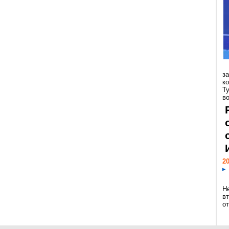
з
к
Т
во
20
Н
в
о