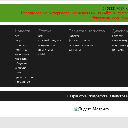
© 2000-2012 K
Использование материалов, размещенных на сайте Kurdistan
Мнение авторов мож
Новости
Статьи
Представительство
Диаспор
все
все
новости
новости
спорт
главный редактор
фотоматериалы
фотоматер
религия
колумнисты
видеоматериалы
видеомате
политика
институты
контакты
контакты
экономика
СМИ
природа
общество
культура
наука
происшествия
избранное
Разработка, поддержка и поискова