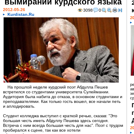
вымирании курдского языка
2012-05-26
3098
0
Kurdistan.Ru
20
р
На прошлой неделе курдский поэт Абдулла Пешев
ав
встретился со студентами университета Сулеймании.
з
Аудитория была набита до отказа, в основном студентами и
с
преподавателями. Как только гость вошел, все начали петь
и аплодировать.
Студент колледжа выступил с краткой речью, сказав: "Это
большая честь иметь Абдуллу Пешева здесь сегодня.
Встреча с ним всегда большая честь для нас". Поэт с трудом
20
пробирался к сцене, так как все хотели