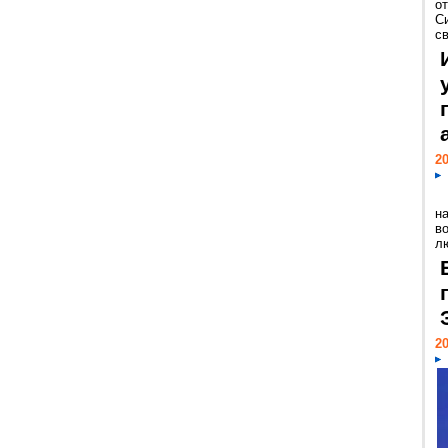
о
С
св
20
н
в
лю
20