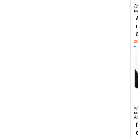
Д
м
20
у
ос
Ar