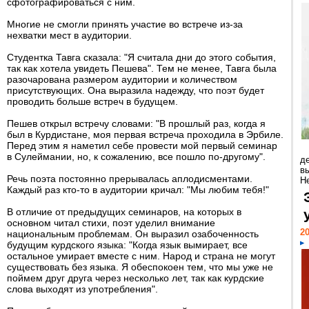
сфотографироваться с ним.
Многие не смогли принять участие во встрече из-за
нехватки мест в аудитории.
Студентка Тавга сказала: "Я считала дни до этого события,
так как хотела увидеть Пешева". Тем не менее, Тавга была
разочарована размером аудитории и количеством
присутствующих. Она выразила надежду, что поэт будет
проводить больше встреч в будущем.
Пешев открыл встречу словами: "В прошлый раз, когда я
был в Курдистане, моя первая встреча проходила в Эрбиле.
Перед этим я наметил себе провести мой первый семинар
в Сулеймании, но, к сожалению, все пошло по-другому".
д
в
Речь поэта постоянно прерывалась аплодисментами.
Н
Каждый раз кто-то в аудитории кричал: "Мы любим тебя!"
В отличие от предыдущих семинаров, на которых в
основном читал стихи, поэт уделил внимание
20
национальным проблемам. Он выразил озабоченность
будущим курдского языка: "Когда язык вымирает, все
остальное умирает вместе с ним. Народ и страна не могут
существовать без языка. Я обеспокоен тем, что мы уже не
поймем друг друга через несколько лет, так как курдские
слова выходят из употребления".