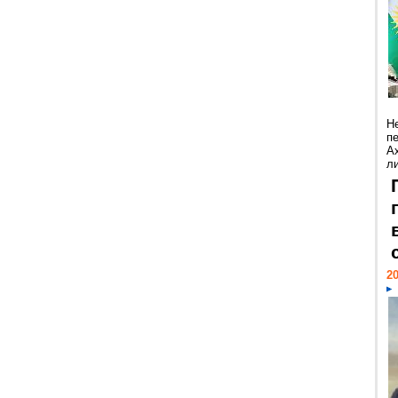
Н
п
А
ли
20