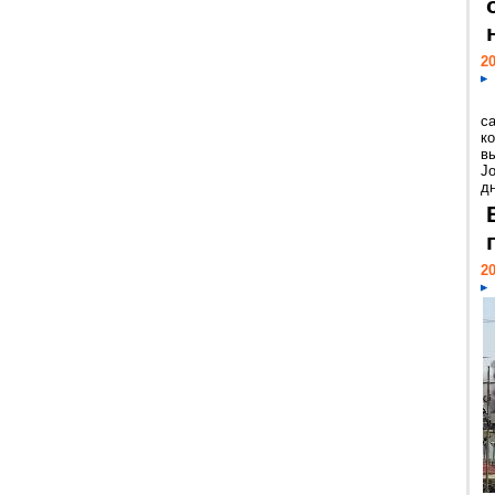
20
с
к
в
Jo
дн
20