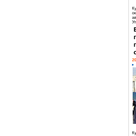
К
ок
а
У
20
К