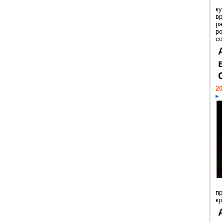
к
в
р
р
с
20
п
к