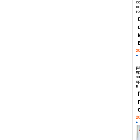
с
п
го
20
р
пр
з
о
в
20