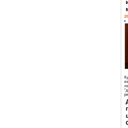
20
К
е
л
"
р