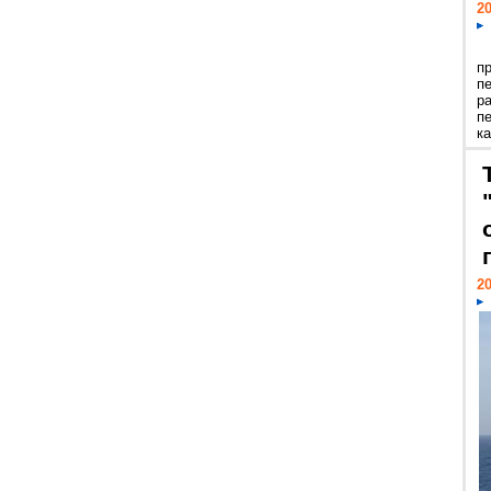
20
п
п
р
п
ка
20