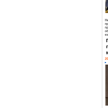
Н
п
п
о
ез
20