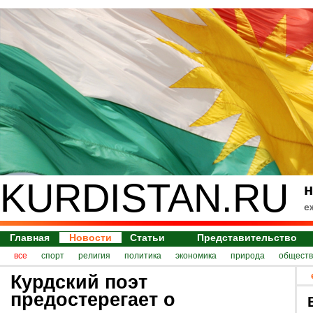
KURDISTAN.RU
н
е
Главная
Новости
Статьи
Представительство
все
спорт
религия
политика
экономика
природа
обществ
Курдский поэт
предостерегает о