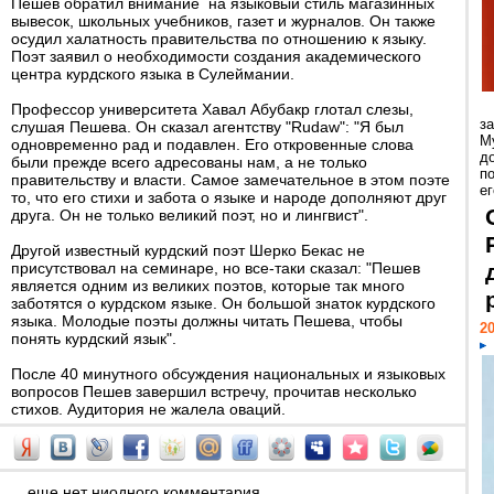
Пешев обратил внимание на языковый стиль магазинных
вывесок, школьных учебников, газет и журналов. Он также
осудил халатность правительства по отношению к языку.
Поэт заявил о необходимости создания академического
центра курдского языка в Сулеймании.
Профессор университета Хавал Абубакр глотал слезы,
з
слушая Пешева. Он сказал агентству "Rudaw": "Я был
М
одновременно рад и подавлен. Его откровенные слова
д
были прежде всего адресованы нам, а не только
п
правительству и власти. Самое замечательное в этом поэте
ег
то, что его стихи и забота о языке и народе дополняют друг
друга. Он не только великий поэт, но и лингвист".
Другой известный курдский поэт Шерко Бекас не
присутствовал на семинаре, но все-таки сказал: "Пешев
является одним из великих поэтов, которые так много
заботятся о курдском языке. Он большой знаток курдского
языка. Молодые поэты должны читать Пешева, чтобы
20
понять курдский язык".
После 40 минутного обсуждения национальных и языковых
вопросов Пешев завершил встречу, прочитав несколько
стихов. Аудитория не жалела оваций.
еще нет ниодного комментария...