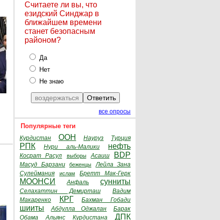
Считаете ли вы, что
езидский Синджар в
ближайшем времени
станет безопасным
районом?
Да
Нет
Не знаю
все опросы
Популярные теги
ООН
Курдистан
Науруз
Турция
РПК
нефть
Нури аль-Малики
BDP
Косрат Расул
Асаиш
выборы
Масуд Барзани
Лейла Зана
беженцы
Сулеймания
Бретт Мак-Герк
ислам
МООНСИ
сунниты
Анфаль
Селахаттин Демирташ
Вадим
КРГ
Макаренко
Бахман Гобади
шииты
Абдулла Оджалан
Барак
ДПК
Обама
Альянс Курдистана