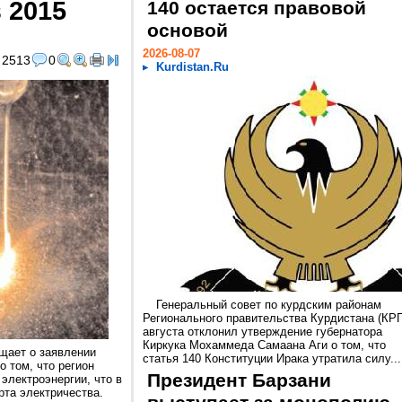
 2015
140 остается правовой
основой
2026-08-07
2513
0
Kurdistan.Ru
Генеральный совет по курдским районам
Регионального правительства Курдистана (КРГ
августа отклонил утверждение губернатора
Киркука Мохаммеда Самаана Аги о том, что
щает о заявлении
статья 140 Конституции Ирака утратила силу...
о том, что регион
Президент Барзани
электроэнергии, что в
рта электричества.