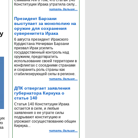
Самаана Аги о том, что статья 140
Конституции Ирака утратила силу...
читать дальше...
Президент Барзани
выступает за монополию на
оружие для сохранения
y
суверенитета Ирака
6 августа президент Иракского
Курдистана Нечирван Барзани
призвал Ирак усилить
государственный контроль над
оружием, предотвратить
использование своей территории в
конфликтах с соседними странами
и сохранить роль страны как
стабилизирующей силы в регионе.
читать дальше...
ДПК отвергает заявления
губернатора Киркука о
статье 140
Статья 140 Конституции Ирака
остается в силе, и любые
заявления о ее утрате силы
подрывают конституцию и
щих
угрожают сосуществованию общин
из
Киркука...
за
читать дальше...