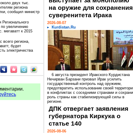
выступает за монополию
около двух тыс.
на оружие для сохранения
ителям региона
тки, сообщил министр
суверенитета Ирака
и Регионального
2026-08-07
 по увеличению
Kurdistan.Ru
. мегаватт к 2015
с всего региона,
ватт, будет
сть электричества
6 августа президент Иракского Курдистана
Нечирван Барзани призвал Ирак усилить
государственный контроль над оружием,
предотвратить использование своей территори
мментарии.
в конфликтах с соседними странами и сохрани
руйтесь
роль страны как стабилизирующей силы в
регионе.
ДПК отвергает заявления
губернатора Киркука о
статье 140
2026-08-06