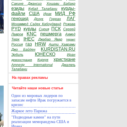
Сакине Джансиз
Хошави Бабакр
езиды
курды-
Кубад Талабани
файли
США
МИД РФ
Ирак
геноцид
ЛАГ
Дохук
Горран
Мохаммед Садек Кабоудванд
Рожава
PYD
курды
ПСК
Сирия
Сергей
KNC
пешмерга
Лавров
Ахмед
IHEC
Тюрк
Джабар Явар
теракт
газ
HRW
Россия
Ашти Хаврами
KURDISTAN.RU
Джо Байден
ЮНЕСКО
Эрбиль
Иран
христиане
Киркук
демонстрация
Amnesty International
Джаляль
Талабани
На правах рекламы
Читайте наши новые статьи
Один из мировых лидеров по
запасам нефти Ирак погружается в
кризис
Жаркое лето Парижа
"Подводные камни" на пути
реализации меморандума США и
Ирана