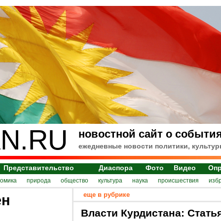
N.RU
новостной сайт о события
ежедневные новости политики, культур
Представительство
Диаспора
Фото
Видео
Оп
номика
природа
общество
культура
наука
происшествия
изб
еще в рубрике
ен
Власти Курдистана: Стать