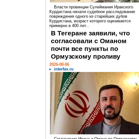
Власти провинции Сулеймания Иракского
Курдистана начали судебное расследование
повреждения одного из старейших дубов
Курдистана, возраст которого оценивается
примерно в 400 лет...
В Тегеране заявили, что
согласовали с Оманом
почти все пункты по
Ормузскому проливу
2026-08-06
interfax.ru
Соглашение Ирана и Омана по Ормузскому