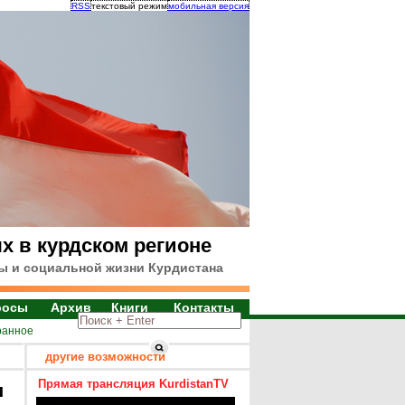
RSS
текстовый режим
мобильная версия
х в курдском регионе
ы и социальной жизни Курдистана
росы
Архив
Книги
Контакты
ранное
другие возможности
Прямая трансляция KurdistanTV
я