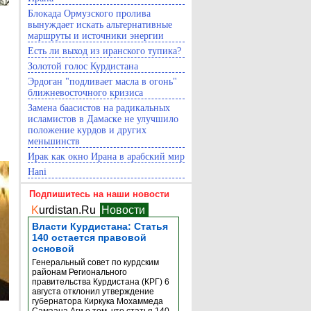
Блокада Ормузского пролива
вынуждает искать альтернативные
маршруты и источники энергии
Есть ли выход из иранского тупика?
Золотой голос Курдистана
Эрдоган "подливает масла в огонь"
ближневосточного кризиса
Замена баасистов на радикальных
исламистов в Дамаске не улучшило
положение курдов и других
меньшинств
Ирак как окно Ирана в арабский мир
Hani
Подпишитесь на наши новости
K
urdistan.Ru
Новости
Власти Курдистана: Статья
140 остается правовой
основой
Генеральный совет по курдским
районам Регионального
правительства Курдистана (КРГ) 6
августа отклонил утверждение
губернатора Киркука Мохаммеда