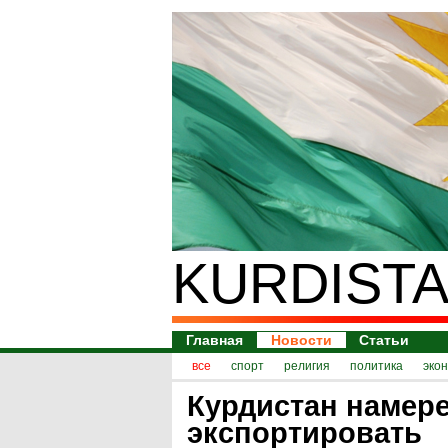
KURDISTA
Главная
Новости
Статьи
все
спорт
религия
политика
эко
Курдистан намер
экспортировать