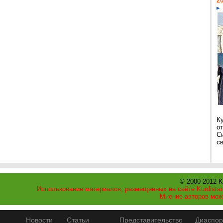
20
К
о
С
св
© 2000-2012 K
Использование материалов, размещенных на сайте Kurdistan
Мнение авторов мож
Новости
Статьи
Представительство
Диаспор