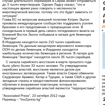
случае длительного перемирия в Сирию может отправиться
до 3 тысяч миротворцев. Однако Ладсу сказал, "что в
настоящее время рано говорить о численности
миротворческой миссии, потому что это будет зависеть от
ситуации".
Глава ЕС по вопросам внешней политике Кэтрин Эштон
призвала международное сообщество поддержать усилия
20
Брахими и его предложение о прекращении огня. В
понедельник в первый день своего пятидневного визита на
Ближний Восток Эштон побывала в лагере для беженцев
"Заатари".
В Иордании находятся около 210 тысяч сирийских
беженцев. По данным канцелярии верховного комиссара
ООН по делам беженцев, в Иордании находится
наибольшее количество беженцев в регионе. В лагере для
беженцев "Заатари" находятся около 35 тысяч сирийцев.
С начала сирийского восстания в марте прошлого года
было убито более 33 тысяч человек. По утверждениям
сирийских властей, восстание является делом рук
иностранных заговорщиков. Также власти Сирии обвинили
п
Саудовскую Аравию, Катар и Турцию, а также США и другие
н
западные страны в предоставлении финансирования,
з
обучении и вооружении повстанцев, которые по
р
утверждениям сирийских властей являются "террористами".
п
ре
"Associated Press", 23 октября 2012 года
Перевод – "InoZpress.kg"