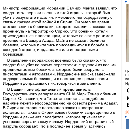
Министр информации Иордании Самиих Майта заявил, что
солдат стал первым военным этой страны, который был
убит в результате насилия, имеющего непосредственную
связь с гражданской войной в Сирии. Он умер во время
столкновения с боевиками, которые пытались незаконно
проникнуть на территорию Сирию. Эти боевики хотели
присоединиться к повстанцам, которые воюют с режимом
президента Башара Асада. Майта не сказал, были ли
боевики, которые пытались присоединиться к борьбе в
соседней стране, иорданцами или иностранными
боевиками.
В заявлении иорданских военных было сказано, что
солдат был убит во время перестрелки с группой из восьми
предполагаемых боевиков, которые были вооружены
п
пистолетами и автоматами. Иорданские войска задержали
о
подозреваемых боевиков, и в настоящее время власти
к
Иордании допрашивают их, говорится в заявлении.
И
В Вашингтоне официальный представитель
Государственного департамента США Марк Тонер обвинил
Сирию. Он заявил, что "ответственность за подобное
насилие лежит непосредственно на совести режима Асада".
В Сирии на стороне повстанцев воюют иностранные
исламисты. Также в Сирии воюют боевики запрещенного в
20
Иордании движения салафитов, которое призывает к
ультраконсервативному исламу. Иорданский пограничный
патруль сообщает, что в последнее время участились