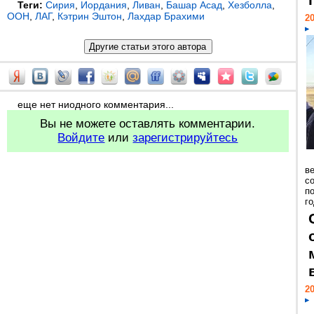
Теги:
Сирия
,
Иордания
,
Ливан
,
Башар Асад
,
Хезболла
,
ООН
,
ЛАГ
,
Кэтрин Эштон
,
Лахдар Брахими
20
еще нет ниодного комментария...
Вы не можете оставлять комментарии.
Войдите
или
зарегистрируйтесь
ве
с
п
го
20