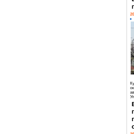
20
К
ок
а
У