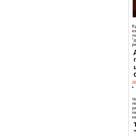
К
е
л
"
р
20
п
п
р
п
ка