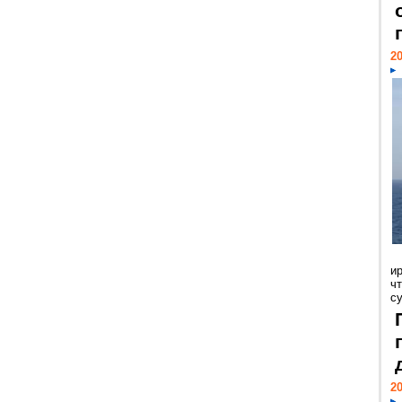
20
и
ч
с
20