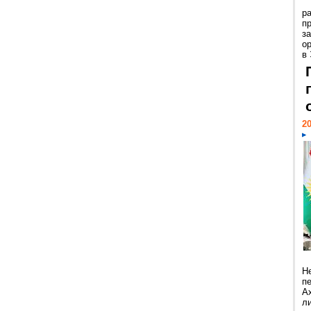
р
пр
з
о
в
20
Н
п
А
ли