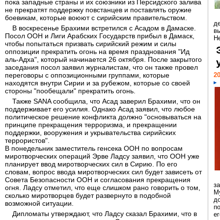
пока западные страны и их союзники из Персидского залива
не прекратят поддержку повстанцев и поставлять оружие
боевикам, которые воюют с сирийским правительством.
д
В воскресенье Брахими встретился с Асадом в Дамаске.
в
Посол ООН и Лиги Арабских Государств прибыл в Дамаск,
Н
чтобы попытаться призвать сирийский режим и силы
оппозиции прекратить огонь на время празднования "Ид
аль-Адха", который начинается 26 октября. После закрытого
заседания посол заявил журналистам, что он также провел
переговоры с оппозиционными группами, которые
20
находятся внутри Сирии и за рубежом, которые со своей
стороны "пообещали" прекратить огонь.
Также SANA сообщила, что Асад заверил Брахими, что он
поддерживает его усилия. Однако Асад заявил, что любое
политическое решение конфликта должно "основываться на
принципе прекращения терроризма, и прекращении
поддержки, вооружения и укрывательства сирийских
террористов".
В понедельник заместитель генсека ООН по вопросам
миротворческих операций Эрве Ладсу заявил, что ООН уже
планирует ввод миротворческих сил в Сирию. По его
словам, вопрос ввода миротворческих сил будет зависеть от
Совета Безопасности ООН и согласования прекращения
з
огня. Ладсу отметил, что еще слишком рано говорить о том,
М
сколько миротворцев будет развернуто в подобной
д
возможной ситуации.
п
Дипломаты утверждают, что Ладсу сказал Брахими, что в
ег