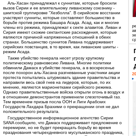
Аль-Хасан принадлежал к суннитам, которые бросили
вызов Сирии и ее влиятельному ливанскому союзнику -
шиитской группировке "Хезболла". В сирийском восстании
участвуют сунниты, которые составляют большинство в
борьбе против режима Башара Асада. Асад, как и многие
р
члены его режима, принадлежат к секте алавитов. Ливан и
ав
Сирия имеют схожие сектантские расхождения, которые
з
являются причиной напряженных отношений в обеих
с
странах. Большинство суннитов Ливана поддерживают
сирийских повстанцев, в то время, как ливанские шииты -
режим Асада.
Также убийство генерала несет угрозу хрупкому
политическому равновесию Ливана. Многие политики
обвинили Дамаск в убийстве генерала, а в воскресенье
после похорон аль-Хасана разгневанные участники акции
20
протеста попытались штурмовать здание правительства и
направили весь свой гнев на лидеров, которые, по их
мнению, являются марионетками сирийского режима.
Однако правительственные войска открыли огонь в воздух и
в отношении демонстрантов применили слезоточивый газ.
Тем временем призыв посла ООН и Лиги Арабских
Государств Лахдара Брахими о прекращении огня не дал
положительного результата.
Государственное информационное агентство Сирии
SANA сообщило, что Дамаск поддерживает предложение о
перемирии, но не будет прекращать борьбу во время
празднования четырехдневного мусульманского праздника,