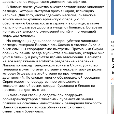
аресты членов иорданского движения салафитов.
В Ливане после убийства высокопоставленного чиновника
разведки, который выступал против Сирии, вспыхнуло
насилие. Для того, чтобы сдержать насилие, ливанские
войска начали крупную армейскую операцию по
обеспечению безопасности в стране и в столице, а также
начали очищать все дороги и улицы от боевиков. Во время
ночных сектантских столкновений погибли, по меньшей
мере, два человека.
На следующий день после похорон убитого чиновника
а
разведки генерала Виссама аль-Хасана в столице Ливана
ей
были слышны спорадические выстрелы. Противники Сирии
о
обвинили режим Асада в убийстве аль-Хасана, который был
и
убит в пятницу в результате взрыва автомобиля. Несмотря
на все напряжение и глубокое разделение населения
Ливана по поводу гражданской войны в Сирии, убийство
генерала может погрузить страну в межрелигиозную рознь,
которая бушевала в этой стране на протяжении
десятилетий. По словам многих обозревателей, соседняя
20
Сирия имеет непосредственное отношение к
межрелигиозной розни, которая бушевала в Ливане на
протяжении десятилетия.
В ливанской столице солдаты при поддержке
бронетранспортеров с тяжелыми пулеметами заняли
позиции на основных магистралях и развернули блокпосты.
Время от времени войска обмениваются огнем с
суннитскими боевиками.