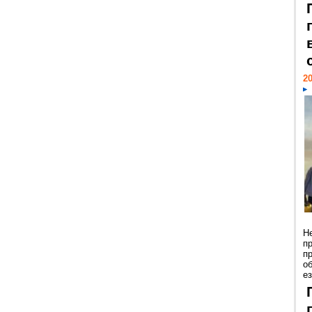
20
Н
п
п
о
ез