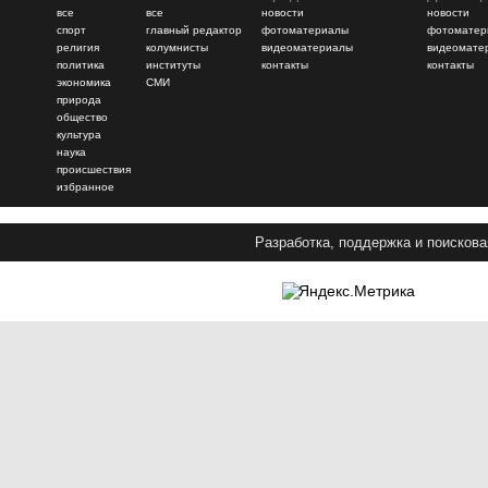
все
все
новости
новости
спорт
главный редактор
фотоматериалы
фотоматер
религия
колумнисты
видеоматериалы
видеомате
политика
институты
контакты
контакты
экономика
СМИ
природа
общество
культура
наука
происшествия
избранное
Разработка, поддержка и поискова