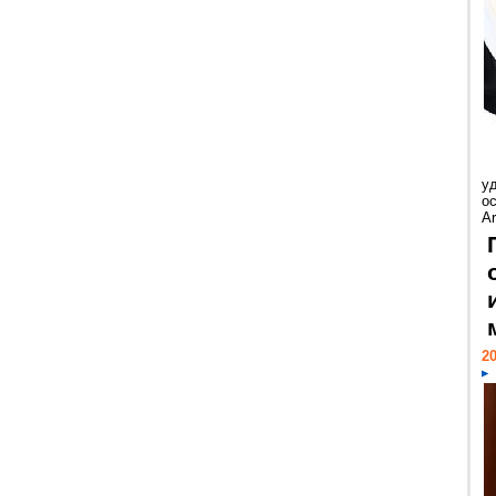
у
ос
Ar
20