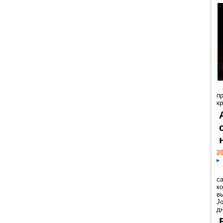
п
к
20
с
к
в
Jo
дн