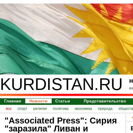
KURDISTAN.RU
н
е
Главная
Новости
Статьи
Представительство
все
спорт
религия
политика
экономика
природа
обществ
"Associated Press": Сирия
"заразила" Ливан и