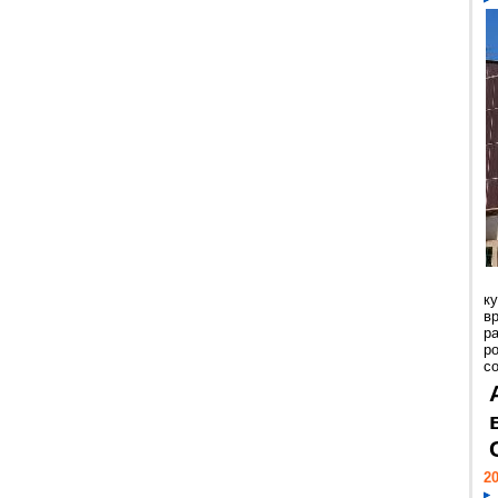
к
в
р
р
с
20