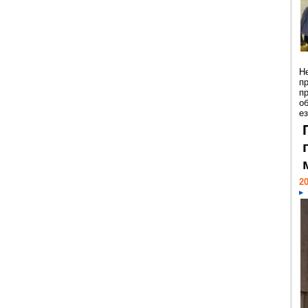
Н
п
п
о
ез
20