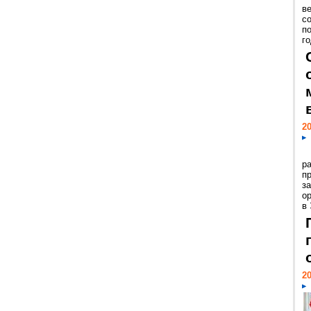
ве
с
п
го
20
р
пр
з
о
в
20