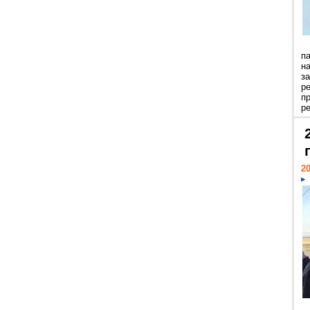
п
н
з
р
п
ре
20