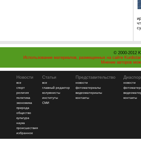
и
ч
с
© 2000-2012 K
Использование материалов, размещенных на сайте Kurdistan
Мнение авторов мож
Новости
Статьи
Представительство
Диаспор
все
все
новости
новости
спорт
главный редактор
фотоматериалы
фотоматер
религия
колумнисты
видеоматериалы
видеомате
политика
институты
контакты
контакты
экономика
СМИ
природа
общество
культура
наука
происшествия
избранное