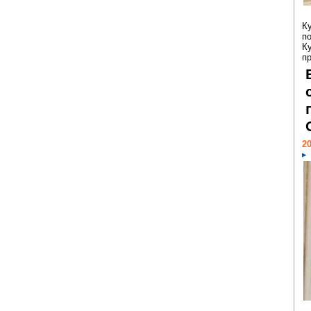
К
п
К
пр
20