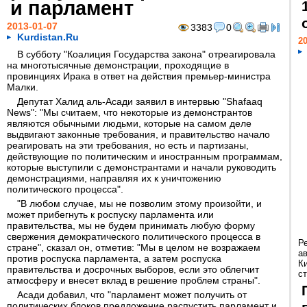
и парламент
2013-01-07
3383
0
Kurdistan.Ru
20
В субботу "Коалиция Государства закона" отреагировала
на многотысячные демонстрации, проходящие в
провинциях Ирака в ответ на действия премьер-министра
Малки.
Депутат Халид аль-Асади заявил в интервью "Shafaaq
News": "Мы считаем, что некоторые из демонстрантов
являются обычными людьми, которые на самом деле
выдвигают законные требования, и правительство начало
реагировать на эти требования, но есть и партизаны,
действующие по политическим и иностранным программам,
которые выступили с демонстрантами и начали руководить
демонстрациями, направляя их к уничтожению
политического процесса".
"В любом случае, мы не позволим этому произойти, и
может прибегнуть к роспуску парламента или
правительства, мы не будем принимать любую форму
свержения демократического политического процесса в
Р
стране", сказал он, отметив: "Мы в целом не возражаем
а
против роспуска парламента, а затем роспуска
К
правительства и досрочных выборов, если это облегчит
ст
атмосферу и внесет вклад в решение проблем страны".
Асади добавил, что "парламент может получить от
политических блоков предложение распустить парламент и