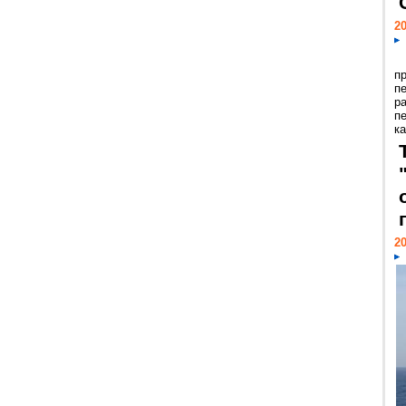
20
п
п
р
п
ка
20