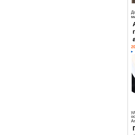
Д
м
20
у
ос
Ar