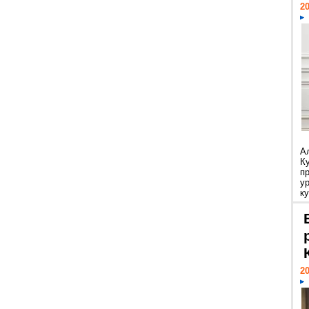
20
А
К
п
у
ку
20