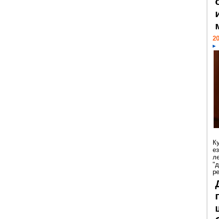
20
К
е
л
"
р