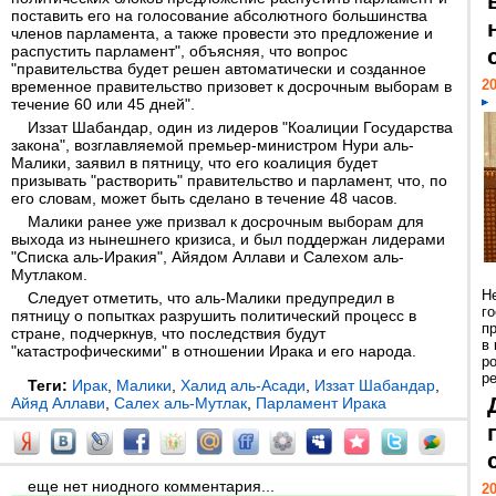
поставить его на голосование абсолютного большинства
членов парламента, а также провести это предложение и
распустить парламент", объясняя, что вопрос
"правительства будет решен автоматически и созданное
20
временное правительство призовет к досрочным выборам в
течение 60 или 45 дней".
Иззат Шабандар, один из лидеров "Коалиции Государства
закона", возглавляемой премьер-министром Нури аль-
Малики, заявил в пятницу, что его коалиция будет
призывать "растворить" правительство и парламент, что, по
его словам, может быть сделано в течение 48 часов.
Малики ранее уже призвал к досрочным выборам для
выхода из нынешнего кризиса, и был поддержан лидерами
"Списка аль-Иракия", Айядом Аллави и Салехом аль-
Мутлаком.
Н
Следует отметить, что аль-Малики предупредил в
г
пятницу о попытках разрушить политический процесс в
п
стране, подчеркнув, что последствия будут
в
"катастрофическими" в отношении Ирака и его народа.
р
ре
Теги:
Ирак
,
Малики
,
Халид аль-Асади
,
Иззат Шабандар
,
Айяд Аллави
,
Салех аль-Мутлак
,
Парламент Ирака
еще нет ниодного комментария...
20