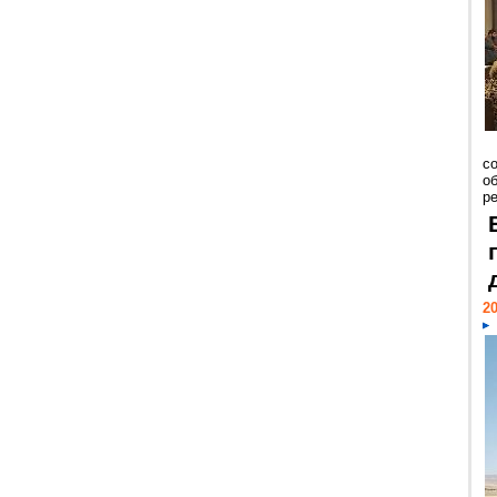
со
о
ре
20