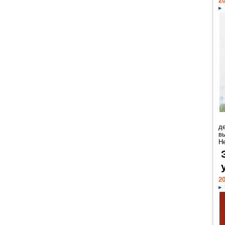
20
д
в
Н
20