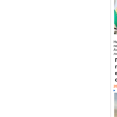
Н
п
А
ли
20