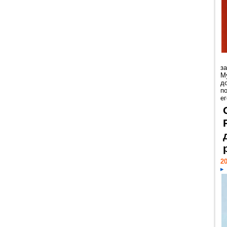
з
М
д
п
ег
20