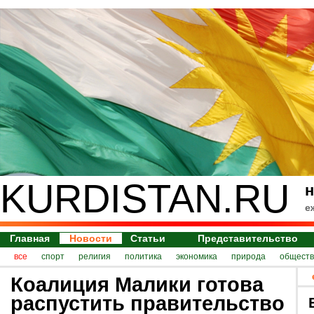
KURDISTAN.RU
н
е
Главная
Новости
Статьи
Представительство
все
спорт
религия
политика
экономика
природа
обществ
Коалиция Малики готова
распустить правительство