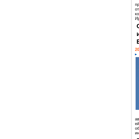
п
о
к
И
20
а
ей
о
и