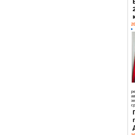
20
р
ав
з
с