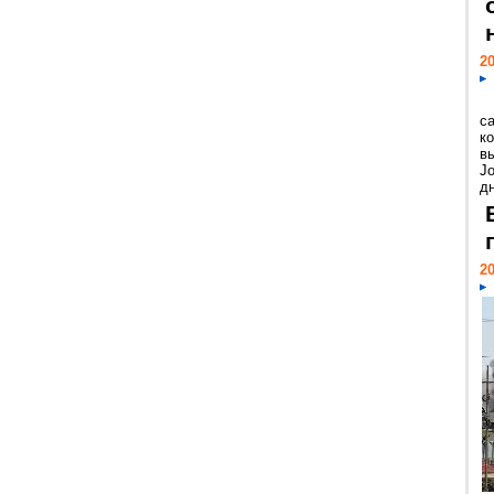
20
с
к
в
Jo
дн
20