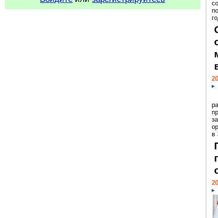
с
п
го
20
р
пр
з
о
в
20