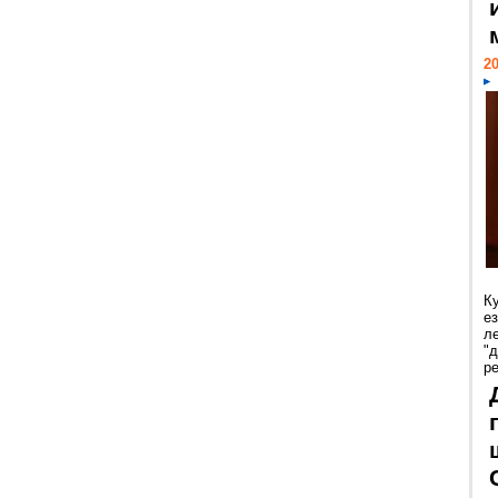
20
К
е
л
"
р