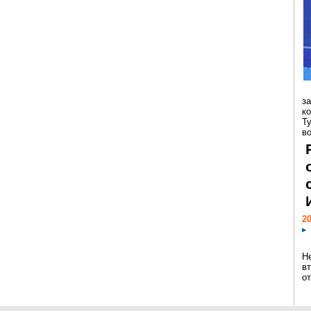
з
к
Т
во
20
Н
в
о