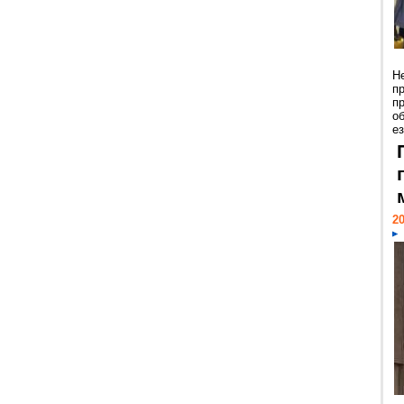
Н
п
п
о
ез
20