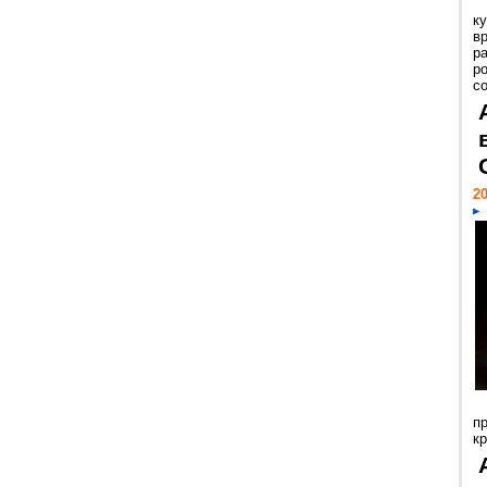
к
в
р
р
с
20
п
к