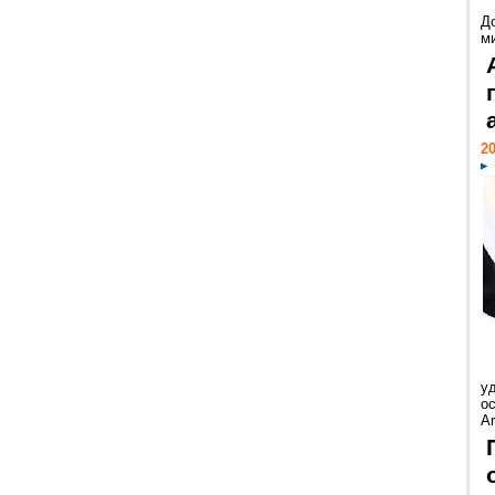
Д
м
20
у
ос
Ar