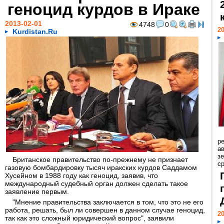
геноцид курдов в Ираке
2013-02-01
4748
0
20
Kurdistan.Ru
р
ав
з
Британское правительство по-прежнему не признает
с
газовую бомбардировку тысяч иракских курдов Саддамом
Хусейном в 1988 году как геноцид, заявив, что
международный судебный орган должен сделать такое
заявление первым.
"Мнение правительства заключается в том, что это не его
работа, решать, был ли совершен в данном случае геноцид,
20
так как это сложный юридический вопрос", заявили