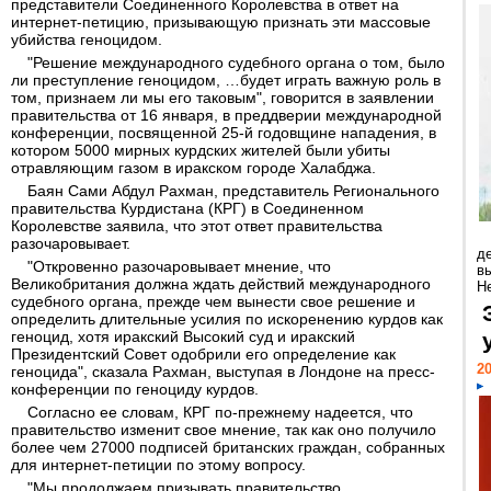
представители Соединенного Королевства в ответ на
интернет-петицию, призывающую признать эти массовые
убийства геноцидом.
"Решение международного судебного органа о том, было
ли преступление геноцидом, …будет играть важную роль в
том, признаем ли мы его таковым", говорится в заявлении
правительства от 16 января, в преддверии международной
конференции, посвященной 25-й годовщине нападения, в
котором 5000 мирных курдских жителей были убиты
отравляющим газом в иракском городе Халабджа.
Баян Сами Абдул Рахман, представитель Регионального
правительства Курдистана (КРГ) в Соединенном
Королевстве заявила, что этот ответ правительства
разочаровывает.
д
"Откровенно разочаровывает мнение, что
в
Великобритания должна ждать действий международного
Н
судебного органа, прежде чем вынести свое решение и
определить длительные усилия по искоренению курдов как
геноцид, хотя иракский Высокий суд и иракский
Президентский Совет одобрили его определение как
20
геноцида", сказала Рахман, выступая в Лондоне на пресс-
конференции по геноциду курдов.
Согласно ее словам, КРГ по-прежнему надеется, что
правительство изменит свое мнение, так как оно получило
более чем 27000 подписей британских граждан, собранных
для интернет-петиции по этому вопросу.
"Мы продолжаем призывать правительство