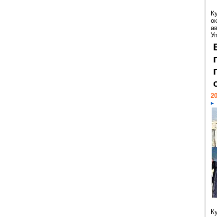
К
ок
а
У
20
К