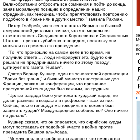
Великобритании отбросить все сомнения и пойти до конца,
заняв моральную позицию в определении наших
страданий, как геноцида, чтобы препятствовать повторению
подобного в Ираке или в других местах," заявила Рахман.
Питер Гэлбрейт, член сената штата Вермонт и бывший
американский дипломат заявил, что это моральная
з
ответственность Соединенного Королевства и Соединенных
М
Штатов – признать убийства геноцидом, поскольку они
д
молчали во времена его проведения.
п
"То, что произошло на самом деле в то время, не
ег
получило ответа…, люди игнорируют это, буд-то они
решили не предпринимать ничего по этому поводу",
цитирует его газета "Rudaw".
Доктор Бернар Кушнер, один из основателей организации
"Врачи без границ" и бывший министр иностранных дел
Франции, заявил на конференции, что признание
преступлений геноцидом был важным, но трудным.
20
"Целью Багдада было уничтожить курдский народ, не
делая разницы в возрасте и профессии - всех из них.
Сейчас, после геноцида мы говорим: кто должен был
защитить курдов? Международное сообщество? Оно ничего
не делало".
Кушнер сказал, что он опасается, что сирийские курды
могут пострадать от подобной участи в войне против
президента Башара аль-Асада.
"Международное сообщество заявило, что вмешается,