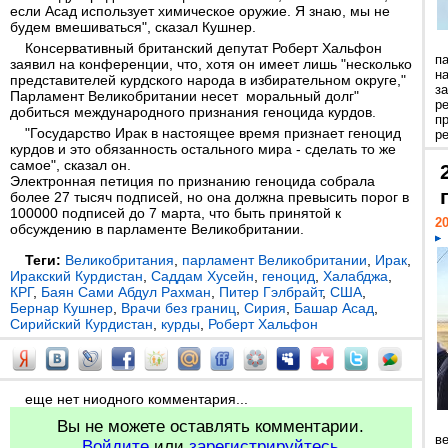
если Асад использует химическое оружие. Я знаю, мы не
будем вмешиваться", сказал Кушнер.
Консервативный британский депутат Роберт Хальфон
п
заявил на конференции, что, хотя он имеет лишь "несколько
н
представителей курдского народа в избирательном округе,"
з
Парламент Великобритании несет моральный долг"
р
добиться международного признания геноцида курдов.
п
"Государство Ирак в настоящее время признает геноцид
ре
курдов и это обязанность остального мира - сделать то же
самое", сказал он.
Электронная петиция по признанию геноцида собрала
более 27 тысяч подписей, но она должна превысить порог в
100000 подписей до 7 марта, что быть принятой к
20
обсуждению в парламенте Великобритании.
Теги:
Великобритания
,
парламент Великобритании
,
Ирак
,
Иракский Курдистан
,
Саддам Хусейн
,
геноцид
,
Халабджа
,
КРГ
,
Баян Сами Абдул Рахман
,
Питер Гэлбрайт
,
США
,
Бернар Кушнер
,
Врачи без границ
,
Сирия
,
Башар Асад
,
Сирийский Курдистан
,
курды
,
Роберт Хальфон
еще нет ниодного комментария...
Вы не можете оставлять комментарии.
ве
Войдите
или
зарегистрируйтесь