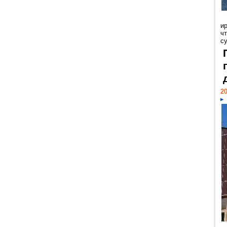
и
ч
с
20