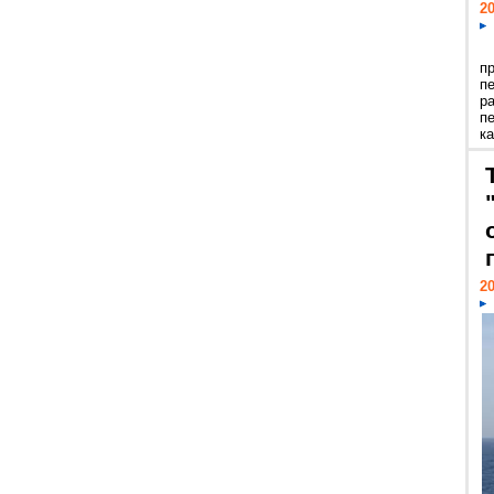
20
п
п
р
п
ка
20