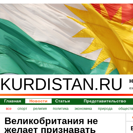
KURDISTAN.RU
н
е
Главная
Новости
Статьи
Представительство
все
спорт
религия
политика
экономика
природа
обществ
Великобритания не
желает признавать