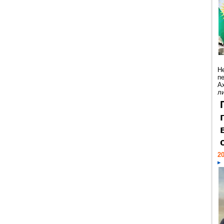
Н
п
А
ли
20