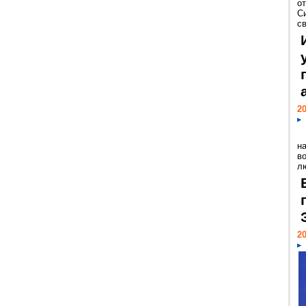
о
С
св
20
н
в
лю
20