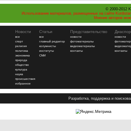
© 2000-2012 K
Использование материалов, размещенных на сайте Kurdistan
Мнение авторов мож
Новости
Статьи
Представительство
Диаспор
все
все
новости
новости
спорт
главный редактор
фотоматериалы
фотоматер
религия
колумнисты
видеоматериалы
видеомате
политика
институты
контакты
контакты
экономика
СМИ
природа
общество
культура
наука
происшествия
избранное
Разработка, поддержка и поискова