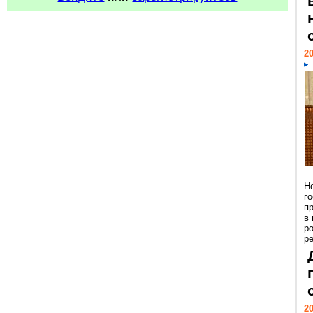
20
Н
г
п
в
р
ре
20