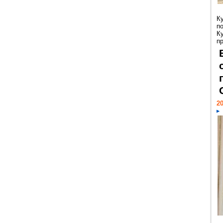
К
п
К
пр
20