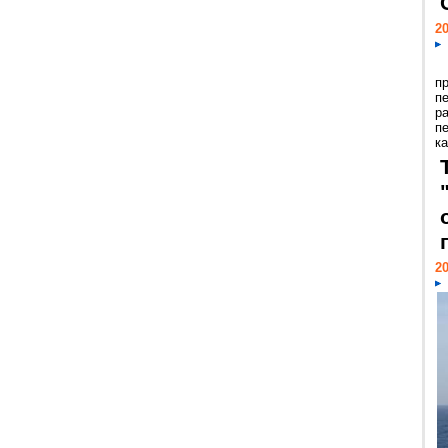
20
п
п
р
п
ка
20