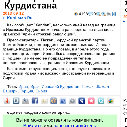
Курдистана
2013-09-12
4198
0
20
Kurdistan.Ru
Как сообщает "Xendan”, несколько дней назад на границе
с Иракским Курдистаном начали рассредотачиваться силы
иранской "Армии стражей революции".
Пресс-секретарь "Пежак", курдской иранской партии,
Шамал Башири, подтвердил приток военных сил Ирана к
границе Курдистана. По его словам, в апреле этого года
тяжелая артиллерия Ирана была сосредоточена на границе
с Турцией, и именно ее подразделения теперь
передислоцированы к границе с Иракским Курдистаном.
Как комментируют специалисты, это служит признаком
подготовки Ирана к возможной иностранной интервенции в
Сирии.
Теги:
Иран
,
Ирак
,
Иракский Курдистан
,
Пежак
,
Шамал
Башири
,
Турция
,
Сирия
Р
а
К
еще нет ниодного комментария...
ст
Вы не можете оставлять комментарии.
Войдите
или
зарегистрируйтесь