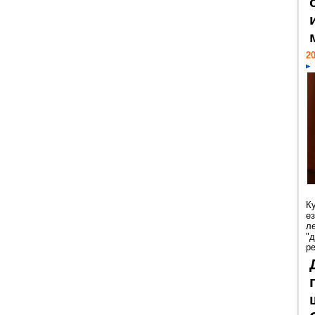
20
К
е
л
"
р