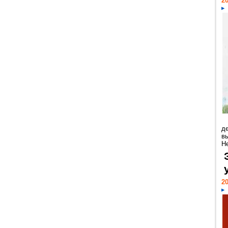
20
д
в
Н
20