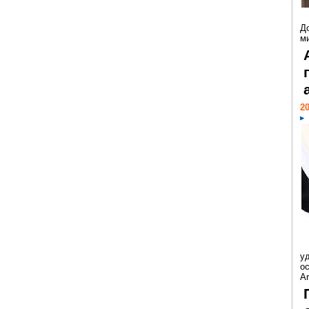
Д
м
20
у
ос
Ar