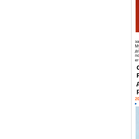
з
М
д
п
ег
20