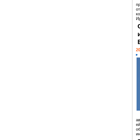
п
о
к
И
20
а
ей
о
и