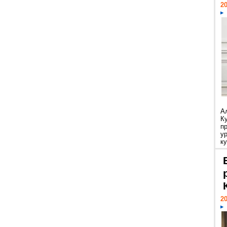
20
А
К
п
у
ку
20