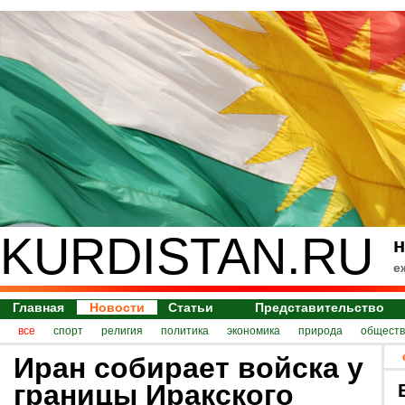
KURDISTAN.RU
н
е
Главная
Новости
Статьи
Представительство
все
спорт
религия
политика
экономика
природа
обществ
Иран собирает войска у
границы Иракского