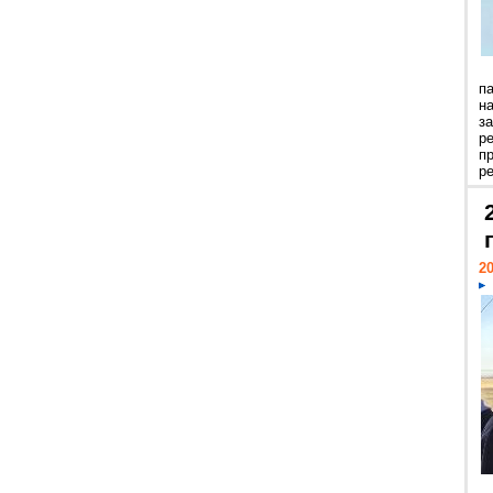
п
н
з
р
п
ре
20