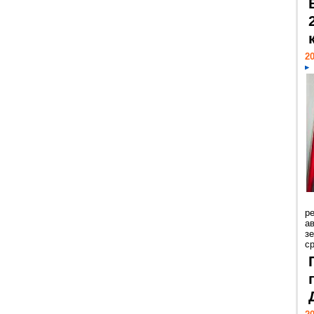
20
р
ав
з
с