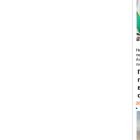
Н
п
А
ли
20