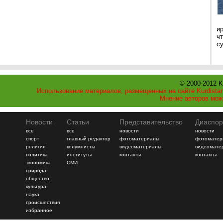
и
ч
с
© 2000-2012 K
Использование материалов, размещенных на сайте Kurdistan
Мнение авторов мож
Новости
Статьи
Представительство
Диаспор
все
все
новости
новости
спорт
главный редактор
фотоматериалы
фотоматер
религия
колумнисты
видеоматериалы
видеомате
политика
институты
контакты
контакты
экономика
СМИ
природа
общество
культура
наука
происшествия
избранное