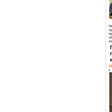
Н
п
п
о
ез
20