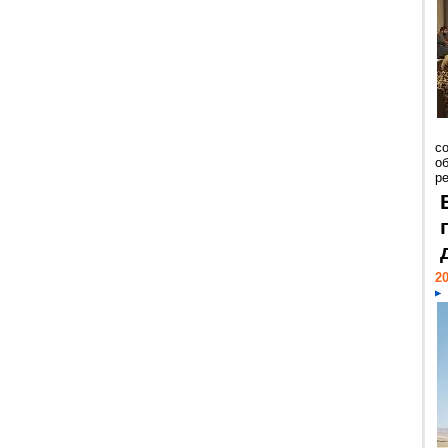
со
о
ре
20