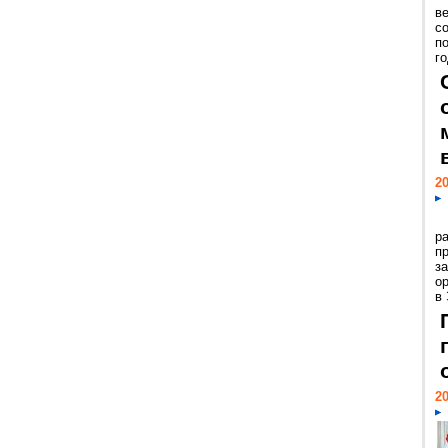
ве
с
п
го
20
р
пр
з
о
в
20