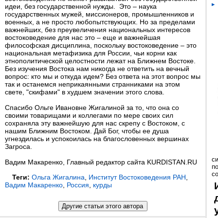
идеи, без государственной нужды. Это – наука
государственных мужей, миссионеров, промышленников и
военных, а не просто любопытствующих. Но за пределами
важнейших, без преувеличения национальных интересов
востоковедение для нас это – еще и важнейшая
философская дисциплина, поскольку востоковедение – это
национальная метафизика для России, чьи корни как
этнополитической целостности лежат на Ближнем Востоке.
Без изучения Востока нам никогда не ответить на вечный
вопрос: кто мы и откуда идем? Без ответа на этот вопрос мы
так и останемся неприкаянными странниками на этом
свете, "скифами" в худшем значении этого слова.
Спасибо Ольге Ивановне Жигалиной за то, что она со
своими товарищами и коллегами по мере своих сил
сохраняла эту важнейшую для нас скрепу с Востоком, с
нашим Ближним Востоком. Дай Бог, чтобы ее душа
угнездилась и успокоилась на благословенных вершинах
Загроса.
с
Вадим Макаренко, Главный редактор сайта KURDISTAN.RU
п
с
Теги:
Ольга Жигалина
,
Институт Востоковедения РАН
,
Вадим Макаренко
,
Россия
,
курды