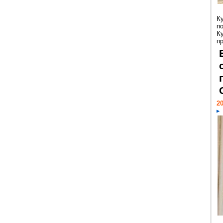
К
п
К
пр
20