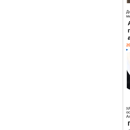
Д
м
20
у
ос
Ar