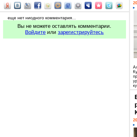
20
еще нет ниодного комментария...
Вы не можете оставлять комментарии.
Войдите
или
зарегистрируйтесь
А
К
п
у
ку
20