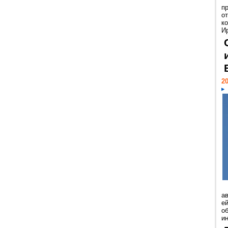
п
о
к
И
20
а
ей
о
и