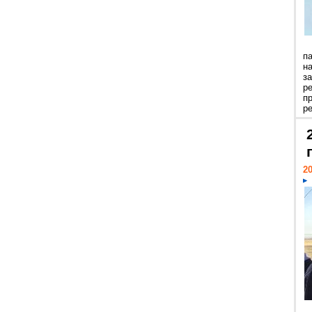
п
н
з
р
п
ре
20