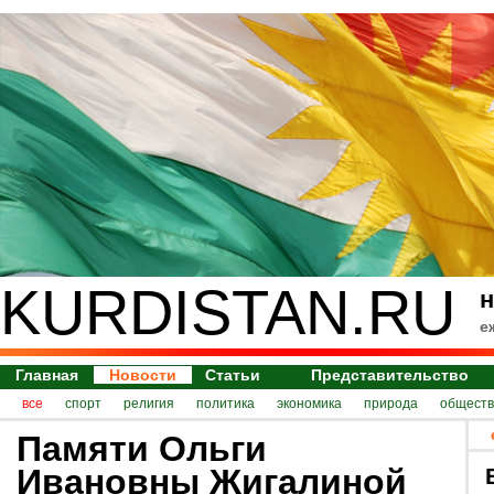
KURDISTAN.RU
н
е
Главная
Новости
Статьи
Представительство
все
спорт
религия
политика
экономика
природа
обществ
Памяти Ольги
Ивановны Жигалиной