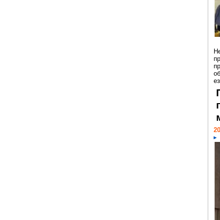
Н
п
п
о
ез
20