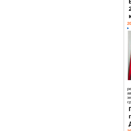
20
р
ав
з
с