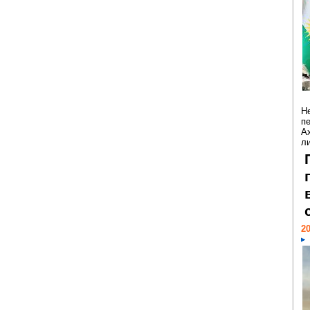
Н
п
А
ли
20