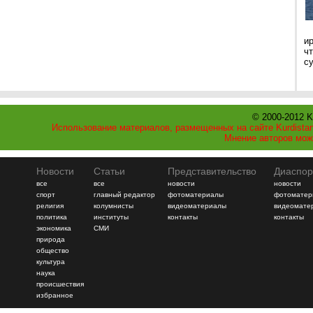
и
ч
с
© 2000-2012 K
Использование материалов, размещенных на сайте Kurdistan
Мнение авторов мож
Новости
Статьи
Представительство
Диаспор
все
все
новости
новости
спорт
главный редактор
фотоматериалы
фотоматер
религия
колумнисты
видеоматериалы
видеомате
политика
институты
контакты
контакты
экономика
СМИ
природа
общество
культура
наука
происшествия
избранное