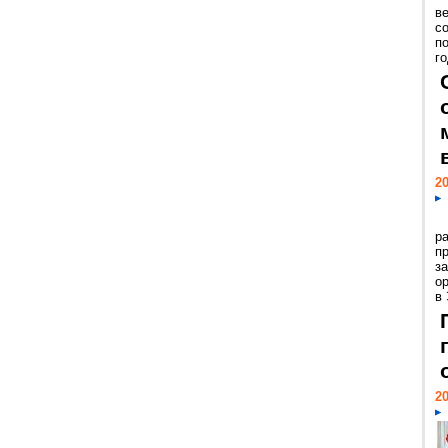
ве
с
п
го
20
р
пр
з
о
в
20