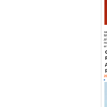
з
М
д
п
ег
20