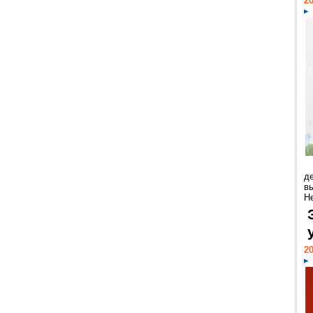
20
д
в
Н
20