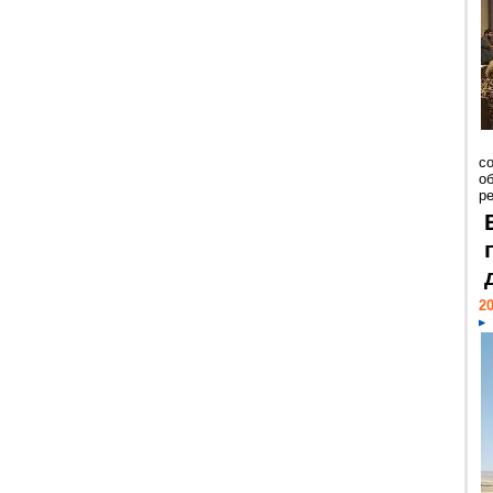
со
о
ре
20