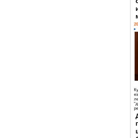
20
К
е
л
"
р