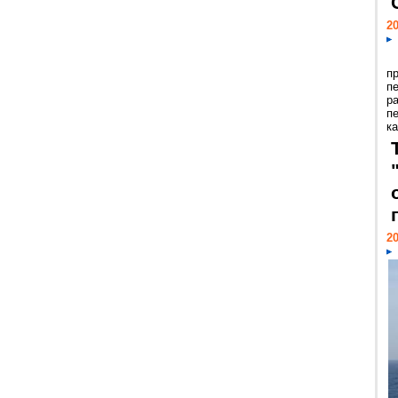
20
п
п
р
п
ка
20