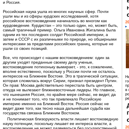
и Россия.
Российская наука ушла из многих научных сфер. Почти
ушли мы и из сферы курдских исследований, хотя
российское востоковедение начиналось во многом как
20
курдоведение. Курдистан – это только один, но, может быть,
самый трагичный пример. Ольга Ивановна Жигалина была
одним из тех последних солдат Российской империи, а
затем и СССР с их различными по природе, но обширными
интересами за пределами российских границ, которые не
ушли со своих позиций.
Все, что происходит с нашим востоковедением: один за
другим уходят преданные своему делу ученые,
востоковедение потихоньку вымирает, - это, к сожалению,
вполне естественно, поскольку у России почти не осталось
интересов на Ближнем Востоке. Это в трагической ситуации,
Н
которая сложилась вокруг Сирии, признал президент Путин.
г
Он прав: Москва действительно перестала быть центром,
п
откуда не вылезают ближневосточные лидеры. Но главное,
в
р
что нынешняя Россия, по крайне мере сейчас, не видит, да
ре
и не понимает того, что так привлекало Российскую
империю именно на Ближний Восток. Россия сейчас не
видит даже того, как тесно наша дальнейшая судьба как
государства связана Ближним Востоком.
Политическая близорукость власти лишает востоковедную
науку потенции, поскольку лишает ее интереса власти, а
20
востоковедение не может развиваться без государственной