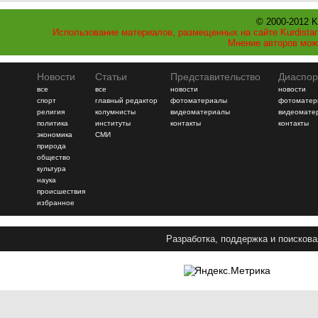
© 2000-2012 K
Использование материалов, размещенных на сайте Kurdistan
Мнение авторов мож
Новости
Статьи
Представительство
Диаспор
все
все
новости
новости
спорт
главный редактор
фотоматериалы
фотоматер
религия
колумнисты
видеоматериалы
видеомате
политика
институты
контакты
контакты
экономика
СМИ
природа
общество
культура
наука
происшествия
избранное
Разработка, поддержка и поискова