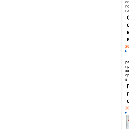
с
п
го
20
р
пр
з
о
в
20