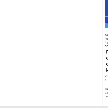
з
к
Т
во
20
Н
в
о