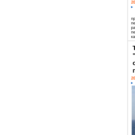
20
п
п
р
п
ка
20