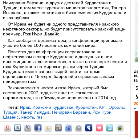
Нечирвана Барзани, и других деятелей Курдистана и
Турции, в том числе турецкого министра энергетики, Танера
Йылдыза, а также политиков и бизнесменов из Курдистана и
из-за рубежа.
От Ирака не будет ни одного представителя иракского
нефтяного сектора, но будет присутствовать иракский вице-
премьер, Рож Нури Шавейс.
Как сообщают организаторы, в конференции принимают
участие более 100 нефтяных компаний мира.
Повестка дня конференции сосредоточена на
нефтегазовом секторе Курдистана и доступных в нем
инвестиционных возможностях, а также на экспорте нефти и
газа Курдистана на мировые рынки через Турцию.
Курдистан имеет запасы сырой нефти, которые
д
в
оцениваются в 45 млрд. баррелей и огромные запасы
Н
природного газа.
Законопроект о нефти и газе Ирака, который был
составлен в 2007 году, все еще не согласован
парламентом, его обсуждение перенесено на 2014 год.
20
Теги:
Ирак
,
Иракский Курдистан
,
Курдистан
,
КРГ
,
Эрбиль
,
Турция
,
Танер Йылдыз
,
Нечирван Барзани
,
Рож Нури
Шавейс
,
нефть
,
газ