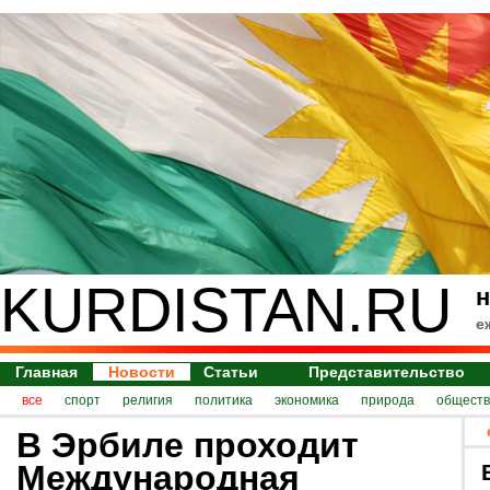
KURDISTAN.RU
н
е
Главная
Новости
Статьи
Представительство
все
спорт
религия
политика
экономика
природа
обществ
В Эрбиле проходит
Международная