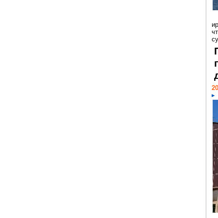
и
ч
с
20