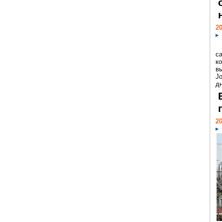
20
с
к
в
Jo
дн
20