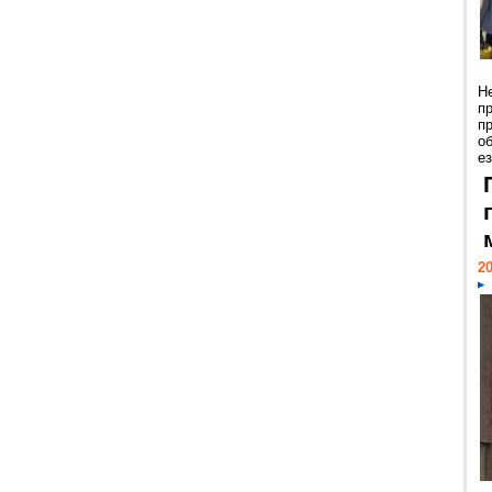
Н
п
п
о
ез
20