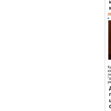
20
К
е
л
"
р