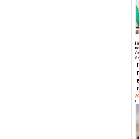
Н
п
А
ли
20