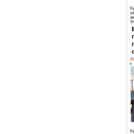
К
ок
а
У
20
К