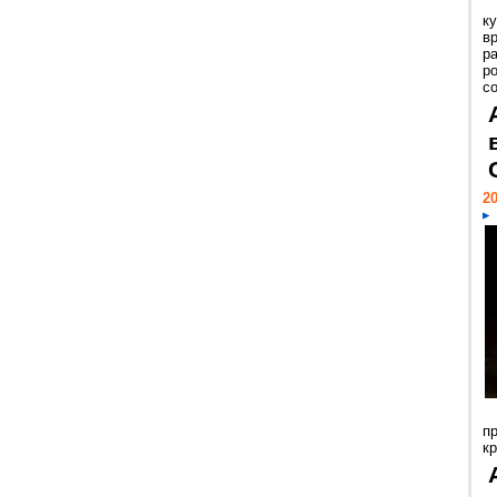
к
в
р
р
с
20
п
к