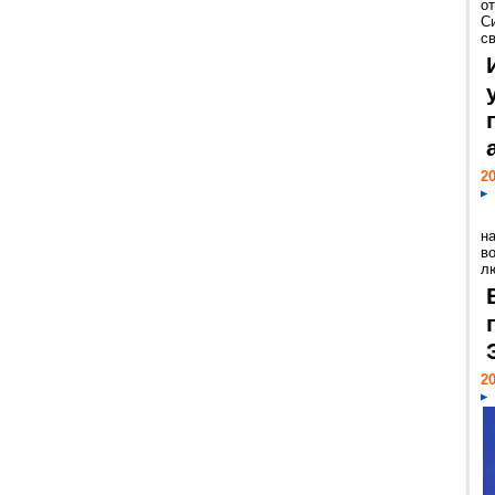
о
С
св
20
н
в
лю
20