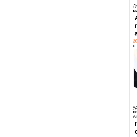
Д
м
20
у
ос
Ar