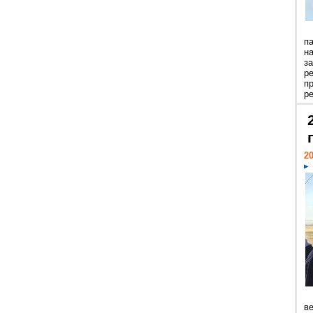
п
н
з
р
п
ре
20
ве