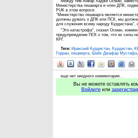
Между тем Анвар Хаджи Осман, замест
Министерства пешмарга и член ДПК, подве
PUK в этом вопросе.
"Министерство пешмарга является министе
должны думать о ДПК или ПСК, мы должны
для служения всему народу Курдистана", с
"Это катастрофа", сказал Осман, комме
предупреждение ПСК о том, что их силы н
КРГ.
Теги:
Иракский Курдистан
,
Курдистан
,
К
Горран
,
пешмерга
,
Шейх Джафар Мустафа
еще нет ниодного комментария...
Вы не можете оставлять ко
Войдите
или
зарегистри