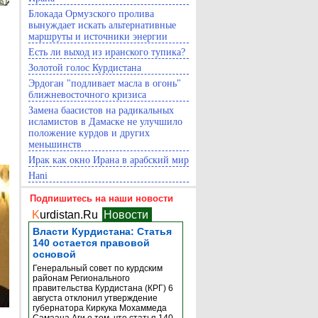
Блокада Ормузского пролива
вынуждает искать альтернативные
маршруты и источники энергии
Есть ли выход из иранского тупика?
Золотой голос Курдистана
Эрдоган "подливает масла в огонь"
ближневосточного кризиса
Замена баасистов на радикальных
исламистов в Дамаске не улучшило
положение курдов и других
меньшинств
Ирак как окно Ирана в арабский мир
Hani
Подпишитесь на наши новости
K
urdistan.Ru
Новости
Власти Курдистана: Статья
140 остается правовой
основой
Генеральный совет по курдским
районам Регионального
правительства Курдистана (КРГ) 6
августа отклонил утверждение
губернатора Киркука Мохаммеда