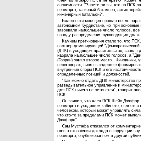
член политбюро ПСК в интервью "Rudaw" н
анонимности. "Знаете ли вы, что на ПСК р
пешмарга, танковый батальон, артиллерий
инженерный батальон?".
Более пяти месяцев прошло после парл
автономном Курдистане, но три основные 
завоевали наибольшее число голосов, все
поводу распределения руководящих должн
Камнем преткновения стало то, что ПСК,
партнер доминирующей "Демократической 
(ДПК) в уходящем правительстве, занял т
набрала наибольшее число голосов, а "Дв
(Горран) занял второе место. Чиновники, 
переговорах, винят в задержке формирова
внутренние споры ПСК и его настойчивость
определенных позиций и должностей.
"Как можно отдать ДПК министерство пр
разведывательное управление и министерс
для ПСК ничего не останется", говорит ан
ПСК.
Он заявил, что член ПСК Шейх Джафар
пешмарга в уходящем кабинете, является
человеком, который может управлять сила
что кто-то за пределами ПСК может выпол
Джафара".
Сам Мустафа отказался от комментариев
гнев в отношении доклада о коррупции вну
пешмарга, опубликованном в другой публик