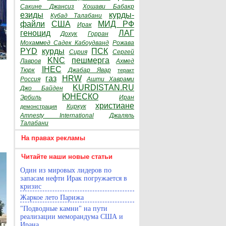
Сакине Джансиз
Хошави Бабакр
езиды
курды-
Кубад Талабани
файли
США
МИД РФ
Ирак
геноцид
ЛАГ
Дохук
Горран
Мохаммед Садек Кабоудванд
Рожава
PYD
курды
ПСК
Сирия
Сергей
KNC
пешмерга
Лавров
Ахмед
IHEC
Тюрк
Джабар Явар
теракт
газ
HRW
Россия
Ашти Хаврами
KURDISTAN.RU
Джо Байден
ЮНЕСКО
Эрбиль
Иран
христиане
Киркук
демонстрация
Amnesty International
Джаляль
Талабани
На правах рекламы
Читайте наши новые статьи
Один из мировых лидеров по
запасам нефти Ирак погружается в
кризис
Жаркое лето Парижа
"Подводные камни" на пути
реализации меморандума США и
Ирана