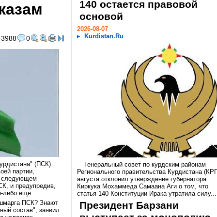
140 остается правовой
казам
основой
2026-08-07
Kurdistan.Ru
3988
0
урдистана" (ПСК)
Генеральный совет по курдским районам
оей партии,
Регионального правительства Курдистана (КРГ
 в следующем
августа отклонил утверждение губернатора
СК, и предупредив,
Киркука Мохаммеда Самаана Аги о том, что
о-либо еще.
статья 140 Конституции Ирака утратила силу...
ешмарга ПСК? Знают
Президент Барзани
ный состав", заявил