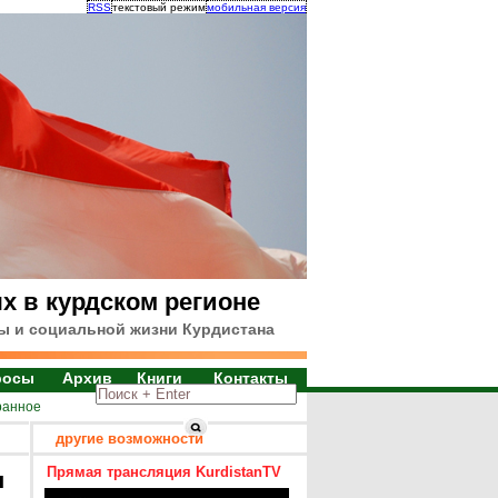
RSS
текстовый режим
мобильная версия
х в курдском регионе
ы и социальной жизни Курдистана
росы
Архив
Книги
Контакты
ранное
другие возможности
Прямая трансляция KurdistanTV
я