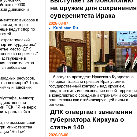
выступает за монополию
а условиях
аботают 20000
на оружие для сохранения
ский дивизион и
суверенитета Ирака
аментских выборов в
2026-08-07
партии, которые
Kurdistan.Ru
 еще ведут спор по
остей.
 стратегический
партии Курдистана"
ретье место: ДПК
ижение за перемены"
участвующие в
ния правительства
 в требовании
6 августа президент Иракского Курдистана
иродных ресурсов,
Нечирван Барзани призвал Ирак усилить
тво пешмарга? Тогда
государственный контроль над оружием,
онимный чиновник
предотвратить использование своей территори
в конфликтах с соседними странами и сохрани
 Мустафа, министр
роль страны как стабилизирующей силы в
 единственным
регионе.
ми ПСК. "Я не верю,
ДПК отвергает заявления
нить роль шейха
губернатора Киркука о
, но выразил свой
статье 140
три министерства
ации "Rudaw”.
2026-08-06