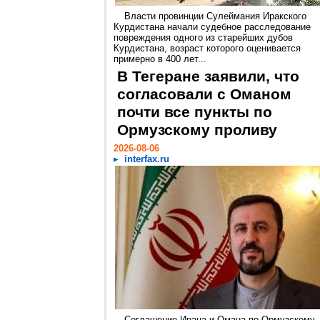
Власти провинции Сулеймания Иракского
Курдистана начали судебное расследование
повреждения одного из старейших дубов
Курдистана, возраст которого оценивается
примерно в 400 лет...
В Тегеране заявили, что
согласовали с Оманом
почти все пункты по
Ормузскому проливу
2026-08-06
interfax.ru
Соглашение Ирана и Омана по Ормузскому