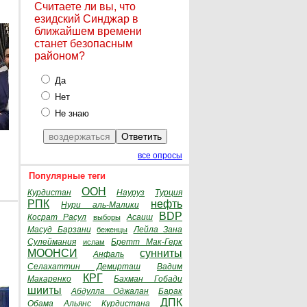
Считаете ли вы, что
езидский Синджар в
ближайшем времени
станет безопасным
районом?
Да
Нет
Не знаю
все опросы
Популярные теги
ООН
Курдистан
Науруз
Турция
РПК
нефть
Нури аль-Малики
BDP
Косрат Расул
Асаиш
выборы
Масуд Барзани
Лейла Зана
беженцы
Сулеймания
Бретт Мак-Герк
ислам
МООНСИ
сунниты
Анфаль
Селахаттин Демирташ
Вадим
КРГ
Макаренко
Бахман Гобади
шииты
Абдулла Оджалан
Барак
ДПК
Обама
Альянс Курдистана