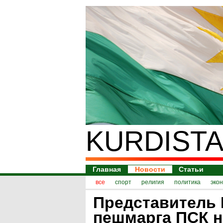
KURDISTA
Главная
Новости
Статьи
все
спорт
религия
политика
эко
Представитель 
пешмарга ПСК н