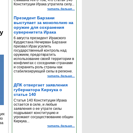
Самаана Аги о том, что статья 140
Конституции Ирака утратила силу...
читать дальше...
Президент Барзани
выступает за монополию на
оружие для сохранения
y
суверенитета Ирака
6 августа президент Иракского
Курдистана Нечирван Барзани
призвал Ирак усилить
государственный контроль над
оружием, предотвратить
использование своей территории в
конфликтах с соседними странами
и сохранить роль страны как
стабилизирующей силы в регионе.
читать дальше...
ДПК отвергает заявления
губернатора Киркука о
статье 140
Статья 140 Конституции Ирака
остается в силе, и любые
заявления о ее утрате силы
подрывают конституцию и
щих
угрожают сосуществованию общин
из
Киркука...
за
читать дальше...