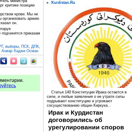
итель министра
Kurdistan.Ru
рг критике позицию
рством крови. Мы не
 организовать армию
казал он.
нтируя
е подчинятся приказам
РГ
,
выборы
,
ПСК
,
ДПК
,
,
Анвар Хаджи Осман
мментарии.
руйтесь
Статья 140 Конституции Ирака остается в
силе, и любые заявления о ее утрате силы
подрывают конституцию и угрожают
сосуществованию общин Киркука...
Ирак и Курдистан
договорились об
урегулировании споров