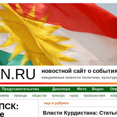
N.RU
новостной сайт о события
ежедневные новости политики, культур
Представительство
Диаспора
Фото
Видео
Оп
номика
природа
общество
культура
наука
происшествия
изб
еще в рубрике
ПСК:
е
Власти Курдистана: Стать