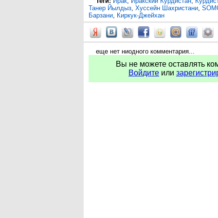
Теги:
Ирак
,
Иракский Курдистан
,
Курдис
Танер Йылдыз
,
Хуссейн Шахристани
,
SOM
Барзани
,
Киркук-Джейхан
еще нет ниодного комментария...
Вы не можете оставлять ко
Войдите
или
зарегистри