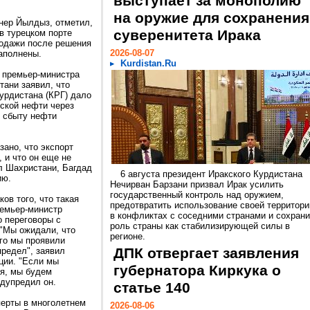
выступает за монополию
на оружие для сохранения
анер Йылдыз, отметил,
суверенитета Ирака
в турецком порте
родажи после решения
2026-08-07
аполнены.
Kurdistan.Ru
ь премьер-министра
тани заявил, что
урдистана (КРГ) дало
дской нефти через
о сбыту нефти
зано, что экспорт
 и что он еще не
л Шахристани, Багдад
6 августа президент Иракского Курдистана
ию.
Нечирван Барзани призвал Ирак усилить
государственный контроль над оружием,
ов того, что такая
предотвратить использование своей территори
ремьер-министр
в конфликтах с соседними странами и сохрани
о переговоры с
роль страны как стабилизирующей силы в
 "Мы ожидали, что
регионе.
ого мы проявили
ДПК отвергает заявления
предел", заявил
ции. "Если мы
губернатора Киркука о
я, мы будем
едупредил он.
статье 140
перты в многолетнем
2026-08-06