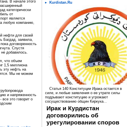
тана. В начале этого
Kurdistan.Ru
 расширенный
дад категорически
рбиль от
спорт является
 на любую компанию,
ой нефти для своей
ь Багдад, заявила,
 пока договоренность
гнута. Спустя
 не добавилось.
л, что объем
иг 1,5 миллиона
ь эту нефть на
нятся. Мы не можем
Статья 140 Конституции Ирака остается в
трубопровода
силе, и любые заявления о ее утрате силы
рцию и напряженность
подрывают конституцию и угрожают
 все это говорит о
сосуществованию общин Киркука...
урдским
Ирак и Курдистан
договорились об
урегулировании споров