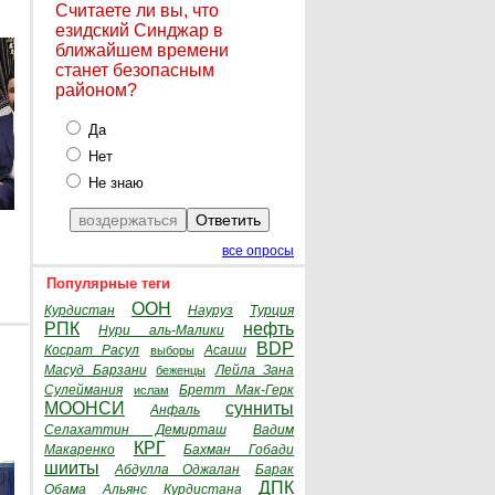
Считаете ли вы, что
езидский Синджар в
ближайшем времени
станет безопасным
районом?
Да
Нет
Не знаю
все опросы
Популярные теги
ООН
Курдистан
Науруз
Турция
РПК
нефть
Нури аль-Малики
BDP
Косрат Расул
Асаиш
выборы
Масуд Барзани
Лейла Зана
беженцы
Сулеймания
Бретт Мак-Герк
ислам
МООНСИ
сунниты
Анфаль
Селахаттин Демирташ
Вадим
КРГ
Макаренко
Бахман Гобади
шииты
Абдулла Оджалан
Барак
ДПК
Обама
Альянс Курдистана