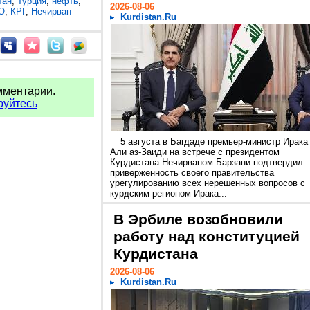
тан
,
Турция
,
нефть
,
2026-08-06
O
,
КРГ
,
Нечирван
Kurdistan.Ru
мментарии.
руйтесь
5 августа в Багдаде премьер-министр Ирака
Али аз-Заиди на встрече с президентом
Курдистана Нечирваном Барзани подтвердил
приверженность своего правительства
урегулированию всех нерешенных вопросов с
курдским регионом Ирака...
В Эрбиле возобновили
работу над конституцией
Курдистана
2026-08-06
Kurdistan.Ru