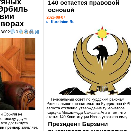
тяных
140 остается правовой
 Эрбиль
основой
твии
2026-08-07
оворах
Kurdistan.Ru
3602
0
Генеральный совет по курдским районам
Регионального правительства Курдистана (КРГ
августа отклонил утверждение губернатора
Киркука Мохаммеда Самаана Аги о том, что
и Эрбиля не
статья 140 Конституции Ирака утратила силу...
ры между двумя
Президент Барзани
 что достигнута
ий премьер заявляет,