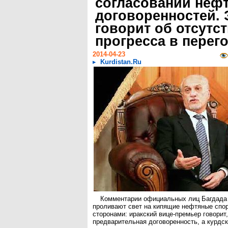
согласовании неф
договоренностей.
говорит об отсутс
прогресса в перег
2014-04-23
Kurdistan.Ru
Комментарии официальных лиц Багдада 
проливают свет на кипящие нефтяные спо
сторонами: иракский вице-премьер говорит,
предварительная договоренность, а курдск