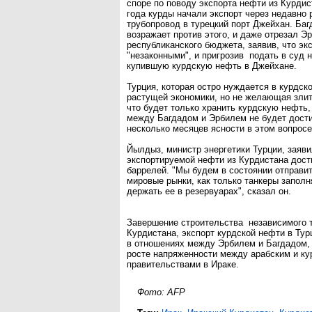
споре по поводу экспорта нефти из Курдис
года курды начали экспорт через недавно
трубопровод в турецкий порт Джейхан. Баг
возражает против этого, и даже отрезал Э
республиканского бюджета, заявив, что эк
"незаконными", и пригрозив подать в суд
купившую курдскую нефть в Джейхане.
Турция, которая остро нуждается в курдск
растущей экономики, но не желающая злит
что будет только хранить курдскую нефть,
между Багдадом и Эрбилем не будет дости
несколько месяцев ясности в этом вопросе
Йылдыз, министр энергетики Турции, заяви
экспортируемой нефти из Курдистана дост
баррелей. "Мы будем в состоянии отправит
мировые рынки, как только танкеры запол
держать ее в резервуарах", сказал он.
Завершение строительства независимого 
Курдистана, экспорт курдской нефти в Ту
в отношениях между Эрбилем и Багдадом, -
росте напряженности между арабским и к
правительствами в Ираке.
Фото: AFP