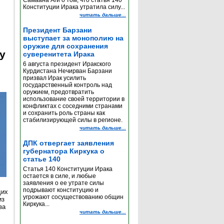
Самаана Аги о том, что статья 140
Конституции Ирака утратила силу...
читать дальше...
Президент Барзани
выступает за монополию на
оружие для сохранения
y
суверенитета Ирака
6 августа президент Иракского
Курдистана Нечирван Барзани
призвал Ирак усилить
государственный контроль над
оружием, предотвратить
использование своей территории в
конфликтах с соседними странами
и сохранить роль страны как
стабилизирующей силы в регионе.
читать дальше...
ДПК отвергает заявления
губернатора Киркука о
статье 140
Статья 140 Конституции Ирака
остается в силе, и любые
заявления о ее утрате силы
подрывают конституцию и
щих
угрожают сосуществованию общин
из
Киркука...
за
читать дальше...