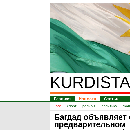
KURDISTA
Главная
Новости
Статьи
все
спорт
религия
политика
эко
Багдад объявляет 
предварительном