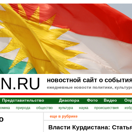
N.RU
новостной сайт о события
ежедневные новости политики, культур
Представительство
Диаспора
Фото
Видео
Оп
номика
природа
общество
культура
наука
происшествия
изб
еще в рубрике
о
Власти Курдистана: Стать