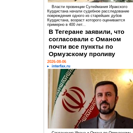
Власти провинции Сулеймания Иракского
Курдистана начали судебное расследование
повреждения одного из старейших дубов
Курдистана, возраст которого оценивается
примерно в 400 лет...
В Тегеране заявили, что
согласовали с Оманом
почти все пункты по
Ормузскому проливу
2026-08-06
interfax.ru
Соглашение Ирана и Омана по Ормузскому