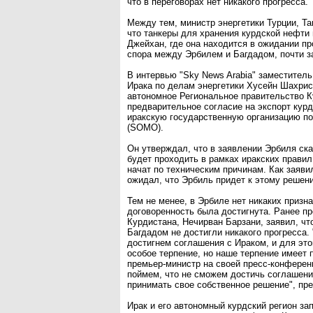
что в переговорах нет никакого прогресса.
Между тем, министр энергетики Турции, Т
что танкеры для хранения курдской нефти 
Джейхан, где она находится в ожидании п
спора между Эрбилем и Багдадом, почти з
В интервью "Sky News Arabia" заместител
Ирака по делам энергетики Хусейн Шахрис
автономное Региональное правительство К
предварительное согласие на экспорт кур
иракскую государственную организацию п
(SOMO).
Он утверждал, что в заявлении Эрбиля ска
будет проходить в рамках иракских правил,
начат по техническим причинам. Как заяви
ожидал, что Эрбиль придет к этому решен
Тем не менее, в Эрбиле нет никаких признак
договоренность была достигнута. Ранее п
Курдистана, Нечирван Барзани, заявил, чт
Багдадом не достигли никакого прогресса.
достигнем соглашения с Ираком, и для эт
особое терпение, но наше терпение имеет 
премьер-министр на своей пресс-конферен
поймем, что не сможем достичь соглашени
принимать свое собственное решение", пр
Ирак и его автономный курдский регион за