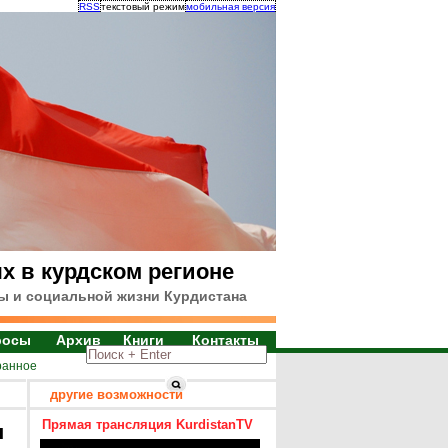
RSS
текстовый режим
мобильная версия
х в курдском регионе
ы и социальной жизни Курдистана
росы
Архив
Книги
Контакты
ранное
другие возможности
Прямая трансляция KurdistanTV
я