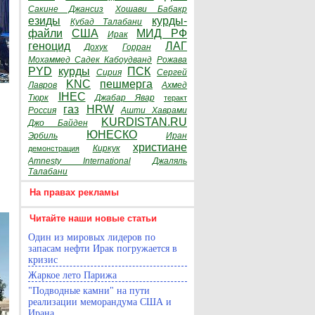
Сакине Джансиз
Хошави Бабакр
езиды
курды-
Кубад Талабани
файли
США
МИД РФ
Ирак
геноцид
ЛАГ
Дохук
Горран
Мохаммед Садек Кабоудванд
Рожава
PYD
курды
ПСК
Сирия
Сергей
KNC
пешмерга
Лавров
Ахмед
IHEC
Тюрк
Джабар Явар
теракт
газ
HRW
Россия
Ашти Хаврами
KURDISTAN.RU
Джо Байден
ЮНЕСКО
Эрбиль
Иран
христиане
Киркук
демонстрация
Amnesty International
Джаляль
Талабани
На правах рекламы
Читайте наши новые статьи
Один из мировых лидеров по
запасам нефти Ирак погружается в
кризис
Жаркое лето Парижа
"Подводные камни" на пути
реализации меморандума США и
Ирана