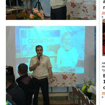
20
н
и
ту
20