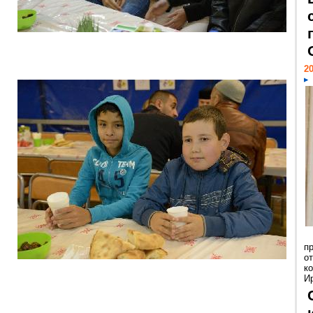
20
п
о
к
И