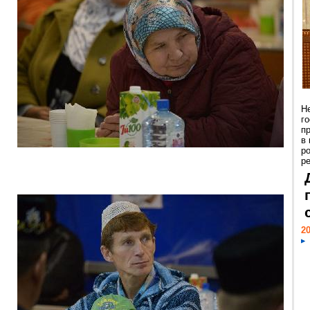
Н
г
п
в
р
ре
20