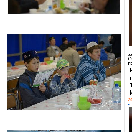
з
С
пр
20