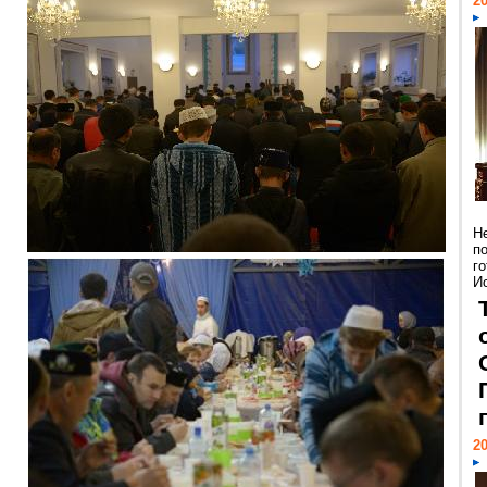
20
Н
п
г
Ис
20