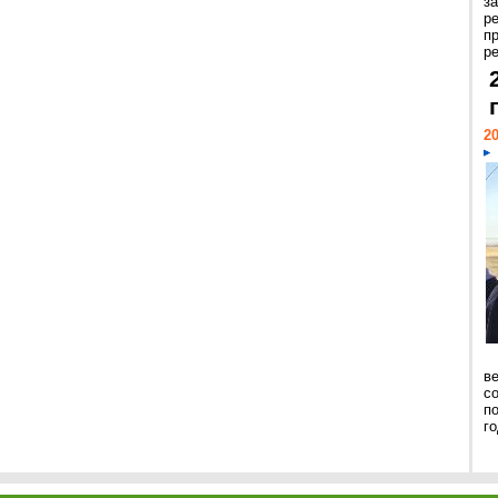
з
р
п
ре
20
ве
с
п
го