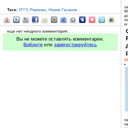
з
Теги:
УГГУ
,
Рамазан
,
Назим Гасанов
М
д
п
ег
еще нет ниодного комментария...
Вы не можете оставлять комментарии.
Войдите
или
зарегистрируйтесь
20
п
н