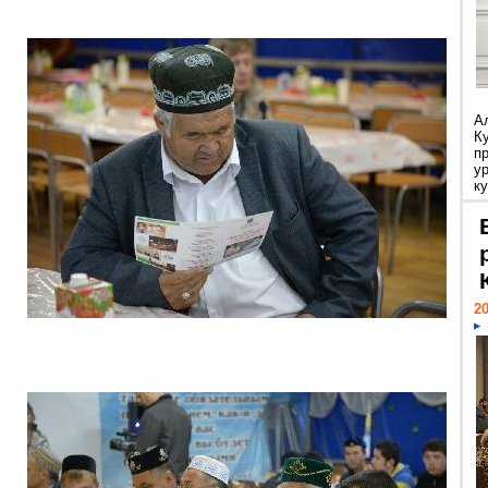
А
К
п
у
ку
20