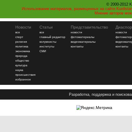
© 2000-2012 K
Использование материалов, размещенных на сайте Kurdistan
Мнение авторов мож
Новости
Статьи
Представительство
Диаспор
все
все
новости
новости
спорт
главный редактор
фотоматериалы
фотоматер
религия
колумнисты
видеоматериалы
видеомате
политика
институты
контакты
контакты
экономика
СМИ
природа
общество
культура
наука
происшествия
избранное
Разработка, поддержка и поискова