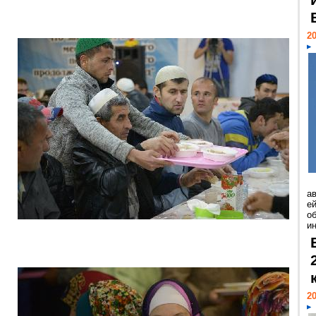
20
а
ей
о
и
20