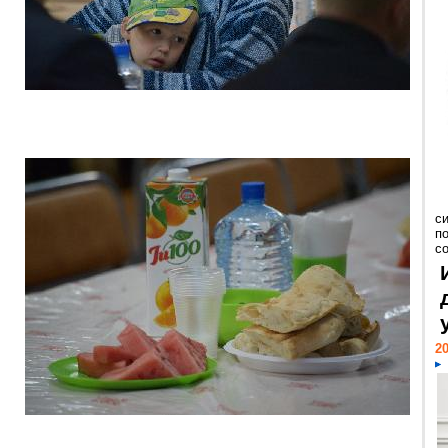
с
п
с
20