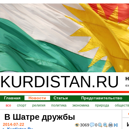
KURDISTAN.RU
н
е
Главная
Новости
Статьи
Представительство
все
спорт
религия
политика
экономика
природа
обществ
В Шатре дружбы
2014-07-22
3069
0