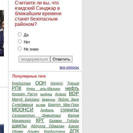
Считаете ли вы, что
езидский Синджар в
ближайшем времени
станет безопасным
районом?
Да
Нет
Не знаю
все опросы
Популярные теги
ООН
Курдистан
Науруз
Турция
РПК
нефть
Нури аль-Малики
BDP
Косрат Расул
Асаиш
выборы
Масуд Барзани
Лейла Зана
беженцы
Сулеймания
Бретт Мак-Герк
ислам
МООНСИ
сунниты
Анфаль
Селахаттин Демирташ
Вадим
КРГ
Макаренко
Бахман Гобади
шииты
Абдулла Оджалан
Барак
ДПК
Обама
Альянс Курдистана