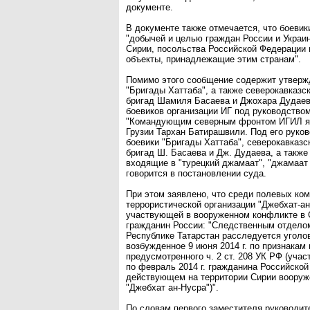
документе.
В документе также отмечается, что боевик
"добычей и целью граждан России и Украи
Сирии, посольства Российской Федерации 
объекты, принадлежащие этим странам".
Помимо этого сообщение содержит утвержд
"Бригады Хаттаба", а также северокавказс
бригад Шамиля Басаева и Джохара Дудаев
боевиков организации ИГ под руководством
"Командующим северным фронтом ИГИЛ яв
Грузии Тархан Батирашвили. Под его руко
боевики "Бригады Хаттаба", северокавказс
бригад Ш. Басаева и Дж. Дудаева, а также
входящие в "турецкий джамаат", "джамаат
говорится в постановлении суда.
При этом заявлено, что среди полевых ко
террористической организации "Джебхат-ан
участвующей в вооруженном конфликте в 
гражданин России: "Следственным отдело
Республике Татарстан расследуется уголо
возбужденное 9 июня 2014 г. по признакам
предусмотренного ч. 2 ст. 208 УК РФ (участ
по февраль 2014 г. гражданина Российско
действующем на территории Сирии воору
"Джебхат ан-Нусра")".
По словам первого заместителя руководит