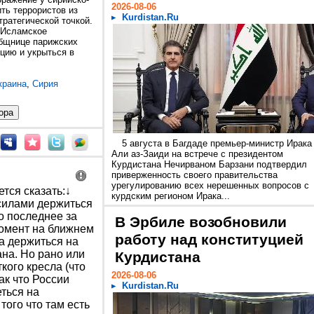
2026-08-06
ть террористов из
Kurdistan.Ru
тратегической точкой.
"Исламское
общнице парижских
цию и укрыться в
краина
,
Сирия
5 августа в Багдаде премьер-министр Ирака
Али аз-Заиди на встрече с президентом
Курдистана Нечирваном Барзани подтвердил
приверженность своего правительства
урегулированию всех нерешенных вопросов с
тся сказать:↓
курдским регионом Ирака...
силами держиться
то последнее за
В Эрбиле возобновили
момент на ближнем
работу над конституцией
а держиться на
на. Но рано или
Курдистана
кого кресла (что
2026-08-06
ак что России
Kurdistan.Ru
ться на
того что там есть