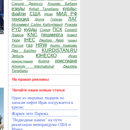
Сакине Джансиз
Хошави Бабакр
езиды
курды-
Кубад Талабани
файли
США
МИД РФ
Ирак
геноцид
ЛАГ
Дохук
Горран
Мохаммед Садек Кабоудванд
Рожава
PYD
курды
ПСК
Сирия
Сергей
KNC
пешмерга
Лавров
Ахмед
IHEC
Тюрк
Джабар Явар
теракт
газ
HRW
Россия
Ашти Хаврами
KURDISTAN.RU
Джо Байден
ЮНЕСКО
Эрбиль
Иран
христиане
Киркук
демонстрация
Amnesty International
Джаляль
Талабани
На правах рекламы
Читайте наши новые статьи
Один из мировых лидеров по
запасам нефти Ирак погружается в
кризис
Жаркое лето Парижа
"Подводные камни" на пути
реализации меморандума США и
Ирана