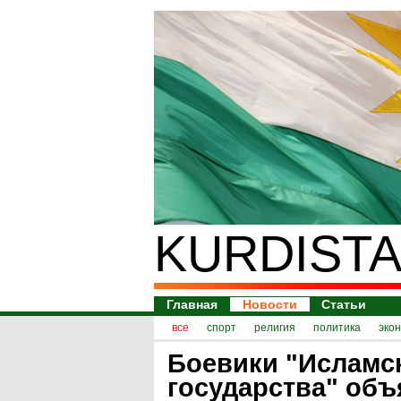
KURDISTA
Главная
Новости
Статьи
все
спорт
религия
политика
эко
Боевики "Исламс
государства" об