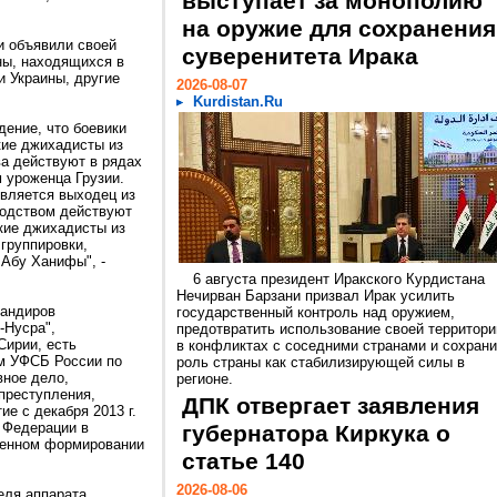
выступает за монополию
на оружие для сохранения
и объявили своей
суверенитета Ирака
ны, находящихся в
и Украины, другие
2026-08-07
Kurdistan.Ru
ение, что боевики
кие джихадисты из
а действуют в рядах
 уроженца Грузии.
ляется выходец из
водством действуют
кие джихадисты из
 группировки,
 Абу Ханифы", -
6 августа президент Иракского Курдистана
Нечирван Барзани призвал Ирак усилить
мандиров
государственный контроль над оружием,
-Нусра",
предотвратить использование своей территори
Сирии, есть
в конфликтах с соседними странами и сохрани
м УФСБ России по
роль страны как стабилизирующей силы в
вное дело,
регионе.
 преступления,
ДПК отвергает заявления
ие с декабря 2013 г.
й Федерации в
губернатора Киркука о
женном формировании
статье 140
2026-08-06
еля аппарата