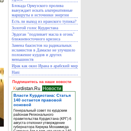
Блокада Ормузского пролива
вынуждает искать альтернативные
маршруты и источники энергии
Есть ли выход из иранского тупика?
Золотой голос Курдистана
Эрдоган "подливает масла в огонь"
ближневосточного кризиса
Замена баасистов на радикальных
исламистов в Дамаске не улучшило
положение курдов и других
меньшинств
Ирак как окно Ирана в арабский мир
Hani
Подпишитесь на наши новости
K
urdistan.Ru
Новости
Власти Курдистана: Статья
140 остается правовой
основой
Генеральный совет по курдским
районам Регионального
правительства Курдистана (КРГ) 6
августа отклонил утверждение
губернатора Киркука Мохаммеда