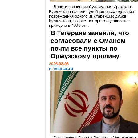
Власти провинции Сулеймания Иракского
Курдистана начали судебное расследование
повреждения одного из старейших дубов
Курдистана, возраст которого оценивается
примерно в 400 лет...
В Тегеране заявили, что
согласовали с Оманом
почти все пункты по
Ормузскому проливу
2026-08-06
interfax.ru
Соглашение Ирана и Омана по Ормузскому