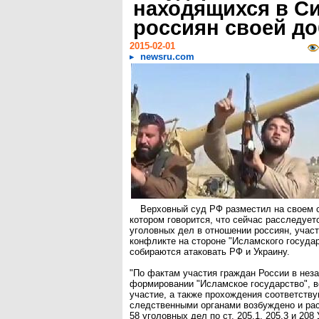
находящихся в С
россиян своей д
2015-02-01
newsru.com
Верховный суд РФ разместил на своем 
котором говорится, что сейчас расследует
уголовных дел в отношении россиян, учас
конфликте на стороне "Исламского государ
собираются атаковать РФ и Украину.
"По фактам участия граждан России в нез
формировании "Исламское государство", в
участие, а также прохождения соответств
следственными органами возбуждено и ра
58 уголовных дел по ст. 205.1, 205.3 и 208 