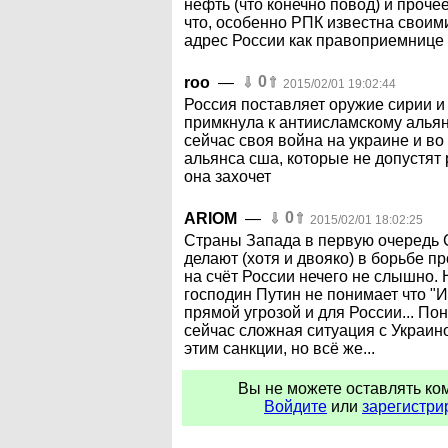
нефть (что конечно повод) и прочее
что, особенно РПК известна своим
адрес России как правоприемнице
0
roo
—
2015/02/01 19:02:44
Россия поставляет оружие сирии и 
примкнула к антиисламскому альян
сейчас своя война на украине и во
альянса сша, которые не допустят
она захочет
0
ARIOM
—
2015/02/01 18:02:25
Страны Запада в первую очередь 
делают (хотя и двояко) в борьбе пр
на счёт России нечего не слышно.
господин Путин не понимает что "И
прямой угрозой и для России... Пон
сейчас сложная ситуация с Украино
этим санкции, но всё же...
Вы не можете оставлять ко
Войдите
или
зарегистри