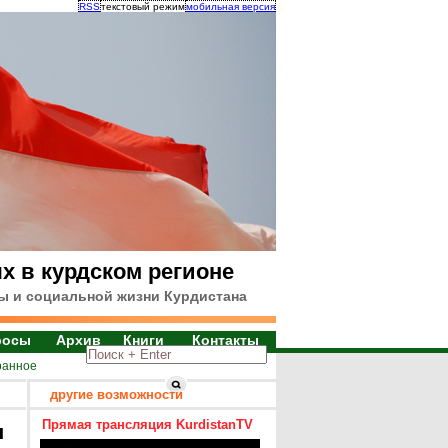
RSS
текстовый режим
мобильная версия
х в курдском регионе
ы и социальной жизни Курдистана
росы
Архив
Книги
Контакты
ранное
другие возможности
Прямая трансляция KurdistanTV
я