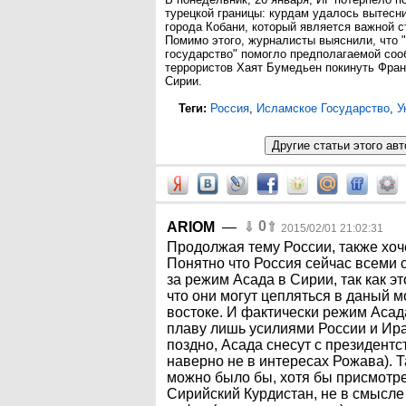
турецкой границы: курдам удалось вытесни
города Кобани, который является важной с
Помимо этого, журналисты выяснили, что 
государство" помогло предполагаемой со
террористов Хаят Бумедьен покинуть Фран
Сирии.
Теги:
Россия
,
Исламское Государство
,
У
0
ARIOM
—
2015/02/01 21:02:31
Продолжая тему России, также хоче
Понятно что Россия сейчас всеми 
за режим Асада в Сирии, так как э
что они могут цепляться в даный 
востоке. И фактически режим Асад
плаву лишь усилиями России и Ира
поздно, Асада снесут с президентст
наверно не в интересах Рожава). Т
можно было бы, хотя бы присмотре
Сирийский Курдистан, не в смысле 