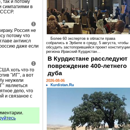
, так и потому
и симпатиями в
 СССР.
ираку. Россия не
су потому что
Более 60 экспертов в области права
 главе антиисл
собрались в Эрбиле в среду, 5 августа, чтобы
 россию даже если
обсудить застопорившийся проект конституции
региона Иракский Курдистан...
В Курдистане расследуют
повреждение 400-летнего
США хоть что-то
дуба
отив "ИГ", а вот
 Ну неужели
2026-08-06
Kurdistan.Ru
Г" являеться
ятное дело, что
й и связаное с
мментарии.
руйтесь