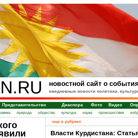
N.RU
новостной сайт о события
ежедневные новости политики, культур
Представительство
Диаспора
Фото
Видео
Оп
номика
природа
общество
культура
наука
происшествия
изб
еще в рубрике
кого
ъявили
Власти Курдистана: Стать