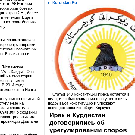
Kurdistan.Ru
итета РФ Евгения
территории боевых
дан стран СНГ, более
сти чеченцы. Еще в
, в котором боевики
ину
ппы, занимающейся
тороне группировки
центральноазиатских
на, Казахстана и
а "Исламское
 "Аль-Каиды". Она
ий на территории
венных сил и
 В 2014 году
ятельность в Ираке.
Статья 140 Конституции Ирака остается в
х суннитов политикой
силе, и любые заявления о ее утрате силы
ступление на
подрывают конституцию и угрожают
ака и захватила
сосуществованию общин Киркука...
бъявили о создании
Ирак и Курдистан
подконтрольных им
 провинции Дияла на
договорились об
урегулировании споров
оражение у сирийско-