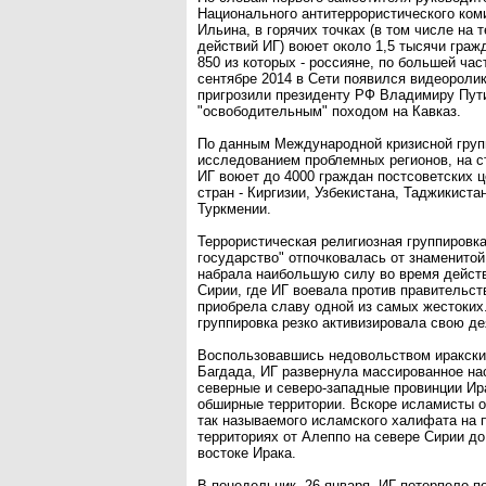
Национального антитеррористического ком
Ильина, в горячих точках (в том числе на 
действий ИГ) воюет около 1,5 тысячи граж
850 из которых - россияне, по большей ча
сентябре 2014 в Сети появился видеоролик
пригрозили президенту РФ Владимиру Пут
"освободительным" походом на Кавказ.
По данным Международной кризисной гру
исследованием проблемных регионов, на с
ИГ воюет до 4000 граждан постсоветских 
стран - Киргизии, Узбекистана, Таджикиста
Туркмении.
Террористическая религиозная группировк
государство" отпочковалась от знаменитой
набрала наибольшую силу во время действ
Сирии, где ИГ воевала против правительст
приобрела славу одной из самых жестоких.
группировка резко активизировала свою де
Воспользовавшись недовольством иракски
Багдада, ИГ развернула массированное на
северные и северо-западные провинции Ир
обширные территории. Вскоре исламисты о
так называемого исламского халифата на 
территориях от Алеппо на севере Сирии до
востоке Ирака.
В понедельник, 26 января, ИГ потерпело п