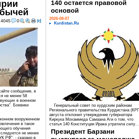
ирии
140 остается правовой
обычей
основой
2026-08-07
4045
0
Kurdistan.Ru
сайте сообщение, в
ся не менее 58
твующих в военном
ства". Боевики
Генеральный совет по курдским районам
Регионального правительства Курдистана (КРГ
августа отклонил утверждение губернатора
аконном вооруженном
Киркука Мохаммеда Самаана Аги о том, что
овлечения в такое
статья 140 Конституции Ирака утратила силу...
ующего обучения
Президент Барзани
сследуется не менее
УК РФ", - сказано в