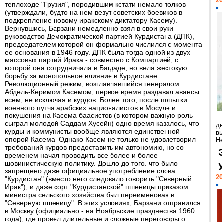
20
теплоходе "Грузия", породившим кстати немало толков
(утверждали, будто на нем везут советских боевиков в
подкрепление новому иракскому диктатору Касему).
Вернувшись, Барзани немедленно взял в свои руки
руководство Демократической партией Курдистана (ДПК),
председателем которой он формально числился с момента
ее основания в 1946 году. ДПК была тогда одной из двух
массовых партий Ирака - совместно с Компартией, с
которой она сотрудничала в Багдаде, но вела жестокую
борьбу за монопольное влияние в Курдистане.
Революционный режим, возглавлявшийся генералом
Абдель-Керимом Касемом, первое время раздавал авансы
всем, не исключая и курдов. Более того, после попытки
военного путча арабских националистов в Мосуле и
покушения на Касема баасистов (в котором важную роль
сыграл молодой Саддам Хусейн) одно время казалось, что
д
курды и коммунисты вообще являются единственной
в
опорой Касема. Однако Касем не только не удовлетворил
Н
требований курдов предоставить им автономию, но со
временем начал проводить все более и более
шовинистическую политику. Дошло до того, что было
запрещено даже официальное употребление слова
20
"Курдистан" (вместо него следовало говорить "Северный
Ирак"), и даже сорт "Курдистанской" пшеницы приказом
министра сельского хозяйства был переименован в
"Северную пшеницу". В этих условиях, Барзани отправился
в Москву (официально - на Ноябрьские празднества 1960
года), где провел длительные и сложные переговоры о