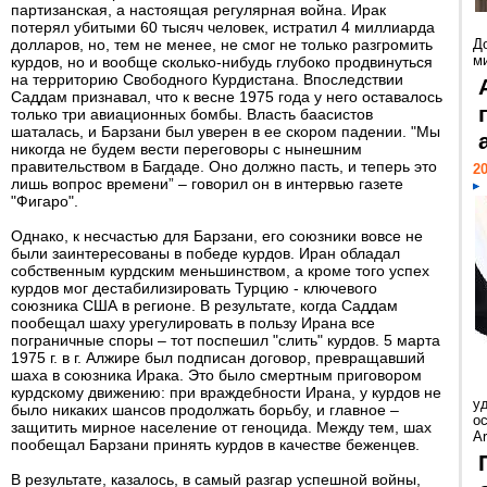
партизанская, а настоящая регулярная война. Ирак
потерял убитыми 60 тысяч человек, истратил 4 миллиарда
долларов, но, тем не менее, не смог не только разгромить
Д
м
курдов, но и вообще сколько-нибудь глубоко продвинуться
на территорию Свободного Курдистана. Впоследствии
Саддам признавал, что к весне 1975 года у него оставалось
только три авиационных бомбы. Власть баасистов
шаталась, и Барзани был уверен в ее скором падении. "Мы
никогда не будем вести переговоры с нынешним
правительством в Багдаде. Оно должно пасть, и теперь это
20
лишь вопрос времени” – говорил он в интервью газете
"Фигаро".
Однако, к несчастью для Барзани, его союзники вовсе не
были заинтересованы в победе курдов. Иран обладал
собственным курдским меньшинством, а кроме того успех
курдов мог дестабилизировать Турцию - ключевого
союзника США в регионе. В результате, когда Саддам
пообещал шаху урегулировать в пользу Ирана все
пограничные споры – тот поспешил "слить" курдов. 5 марта
1975 г. в г. Алжире был подписан договор, превращавший
шаха в союзника Ирака. Это было смертным приговором
курдскому движению: при враждебности Ирана, у курдов не
у
было никаких шансов продолжать борьбу, и главное –
ос
защитить мирное население от геноцида. Между тем, шах
Ar
пообещал Барзани принять курдов в качестве беженцев.
В результате, казалось, в самый разгар успешной войны,