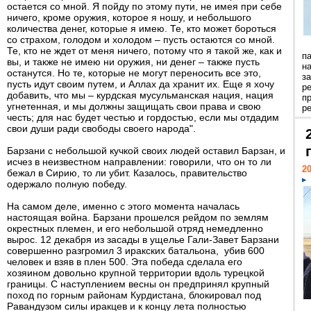
остается со мной. Я пойду по этому пути, не имея при себе
ничего, кроме оружия, которое я ношу, и небольшого
количества денег, которые я имею. Те, кто может бороться
со страхом, голодом и холодом – пусть остаются со мной.
Те, кто не ждет от меня ничего, потому что я такой же, как и
п
вы, и также не имею ни оружия, ни денег – также пусть
н
останутся. Но те, которые не могут переносить все это,
з
пусть идут своим путем, и Аллах да хранит их. Еще я хочу
р
добавить, что мы – курдская мусульманская нация, нация
п
угнетенная, и мы должны защищать свои права и свою
ре
честь; для нас будет честью и гордостью, если мы отдадим
свои души ради свободы своего народа".
Барзани с небольшой кучкой своих людей оставил Барзан, и
исчез в неизвестном направлении: говорили, что он то ли
20
бежал в Сирию, то ли убит. Казалось, правительство
одержало полную победу.
На самом деле, именно с этого момента началась
настоящая война. Барзани прошелся рейдом по землям
окрестных племен, и его небольшой отряд немедленно
вырос. 12 декабря из засады в ущелье Гали-Завет Барзани
совершенно разгромил 3 иракских батальона, убив 600
человек и взяв в плен 500. Эта победа сделала его
хозяином довольно крупной территории вдоль турецкой
границы. С наступлением весны он предпринял крупный
поход по горным районам Курдистана, блокировал под
Равандузом силы иракцев и к концу лета полностью