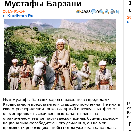
Мустафы Барзани
2015-03-14
4988
0
Kurdistan.Ru
20
Имя Мустафы Барзани хорошо известно за пределами
Р
Курдистана, и представители старшего поколения. Не имя в
а
своем распоряжении танковых армий и воздушных флотов,
К
он мог проявлять свои военные таланты лишь на
ст
ограниченном театре партизанской войны; будучи лидером
национально-освободительного движения, он не мог
произвести революцию, чтобы потом уже в качестве главы