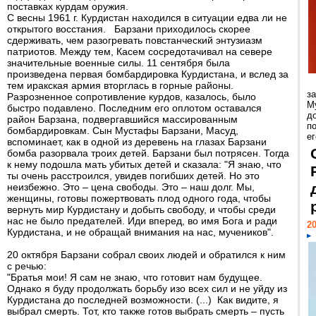
поставках курдам оружия.
С весны 1961 г. Курдистан находился в ситуации едва ли не
открытого восстания. Барзани приходилось скорее
сдерживать, чем разогревать повстанческий энтузиазм
патриотов. Между тем, Касем сосредотачивал на севере
значительные военные силы. 11 сентября была
произведена первая бомбардировка Курдистана, и вслед за
тем иракская армия вторглась в горные районы.
з
Разрозненное сопротивление курдов, казалось, было
М
быстро подавлено. Последним его оплотом оставался
д
район Барзана, подвергавшийся массированным
п
бомбардировкам. Сын Мустафы Барзани, Масуд,
ег
вспоминает, как в одной из деревень на глазах Барзани
бомба разорвала троих детей. Барзани был потрясен. Тогда
к нему подошла мать убитых детей и сказала: "Я знаю, что
ты очень расстроился, увидев погибших детей. Но это
неизбежно. Это – цена свободы. Это – наш долг. Мы,
женщины, готовы пожертвовать плод одного года, чтобы
вернуть мир Курдистану и добыть свободу, и чтобы среди
нас не было предателей. Иди вперед, во имя Бога и ради
20
Курдистана, и не обращай внимания на нас, мучеников".
20 октября Барзани собрал своих людей и обратился к ним
с речью:
"Братья мои! Я сам не знаю, что готовит нам будущее.
Однако я буду продолжать борьбу изо всех сил и не уйду из
Курдистана до последней возможности. (...) Как видите, я
выбрал смерть. Тот, кто также готов выбрать смерть – пусть