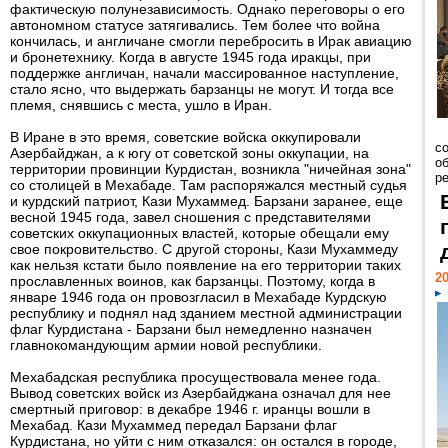
фактическую полунезависимость. Однако переговоры о его
автономном статусе затягивались. Тем более что война
кончилась, и англичане смогли перебросить в Ирак авиацию
и бронетехнику. Когда в августе 1945 года иракцы, при
поддержке англичан, начали массированное наступление,
стало ясно, что выдержать барзанцы не могут. И тогда все
племя, снявшись с места, ушло в Иран.
В Иране в это время, советские войска оккупировали
со
Азербайджан, а к югу от советской зоны оккупации, на
о
территории провинции Курдистан, возникла "ничейная зона"
ре
со столицей в Мехабаде. Там распоряжался местный судья
и курдский патриот, Кази Мухаммед. Барзани заранее, еще
весной 1945 года, завел сношения с представителями
советских оккупационных властей, которые обещали ему
свое покровительство. С другой стороны, Кази Мухаммеду
как нельзя кстати было появление на его территории таких
20
прославленных воинов, как барзанцы. Поэтому, когда в
январе 1946 года он провозгласил в Мехабаде Курдскую
республику и поднял над зданием местной администрации
флаг Курдистана - Барзани был немедленно назначен
главнокомандующим армии новой республики.
Мехабадская республика просуществовала менее года.
Вывод советских войск из Азербайджана означал для нее
смертный приговор: в декабре 1946 г. иранцы вошли в
Мехабад. Кази Мухаммед передал Барзани флаг
Курдистана, но уйти с ним отказался: он остался в городе,