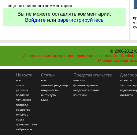
еще нет ниодного комментария...
Вы не можете оставлять комментарии.
и
Войдите
или
зарегистрируйтесь
ч
с
© 2000-2012 K
Использование материалов, размещенных на сайте Kurdistan
Мнение авторов мож
Новости
Статьи
Представительство
Диаспор
все
все
новости
новости
спорт
главный редактор
фотоматериалы
фотоматер
религия
колумнисты
видеоматериалы
видеомате
политика
институты
контакты
контакты
экономика
СМИ
природа
общество
культура
наука
происшествия
избранное