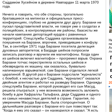
Саддамом Хусейном в деревне Навпардан 11 марта 1970
года.
Нечего и говорить, что обе стороны, трогательно
братавшиеся на митингах и официальных пресс-
конференциях, глубоко не доверяли друг другу. Барзани не
пускал представителей власти, не говоря уже о солдатах и
полицейских, в контролируемые им районы; баасисты же
начали кампанию депортаций курдов с равнинных
территорий. Спецслужбы Саддама организовывали
Н
покушения на Барзани, впрочем, приводившие к конфузу.
п
Так, в сентябре 1971 года Барзани посетила делегация
А
духовных авторитетов; в Багдаде шейхов попросили
ли
записать разговор и вручили им магнитофоны. Когда один
из шейхов включил магнитофон – прогремел взрыв. Охрана
Барзани тотчас перестреляла остальных шейхов и
обезвредила их машину, как оказалось, буквально
напичканную взрывчаткой; сам Барзани отделался легкой
царапиной. В другой раз к Барзани подослали "журналиста"
с бомбой; к несчастью для Саддама, "журналист" оказался
двойным агентом и работал на разведку Барзани. Однажды
20
спецслужба Барзани, которой руководил его сын Масуд,
решила отыграться: у нее возникла возможность заложить
бомбу в дом Хафраллы Тальфаха, дяди Саддама и одного
из самых ненавистных деятелей в стране. Гарантия, по
уверениям Масуда Барзани, была стопроцентная. О
дальнейшем разговоре с Барзани его сын повествует так:
"Когда я ему это сказал – он нахмурился и сказал: "А есть