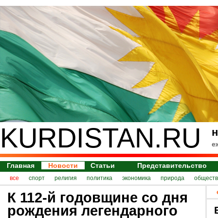
KURDISTAN.RU
н
е
Главная
Новости
Статьи
Представительство
все
спорт
религия
политика
экономика
природа
обществ
К 112-й годовщине со дня
рождения легендарного