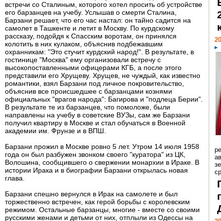
встречи со Сталиным, которого хотел просить об устройстве
его барзанцев на учебу. Услышав о смерти Сталина,
Барзани решает, что его час настал: он тайно садится на
самолет в Ташкенте и летит в Москву. По курдскому
рассказу, подойдя к Спасским воротам, он принялся
20
колотить в них кулаком, объяснив подбежавшим
охранникам: "Это стучит курдский народ!". В результате, в
гостинице "Москва" ему организовали встречу с
высокопоставленными офицерами КГБ, а после этого
представили его Хрущеву. Хрущев, не чуждый, как известно
романтики, взял Барзани под личное покровительство,
объяснив все происшедшее с барзанцами кознями
официальных "врагов народа": Багирова и "подлеца Берии".
В результате те из барзанцев, что помоложе, были
направлены на учебу в советские ВУЗы, сам же Барзани
получил квартиру в Москве и стал обучаться в Военной
академии им. Фрунзе и в ВПШ.
Барзани прожил в Москве ровно 5 лет. Утром 14 июля 1958
р
года он был разбужен звонком своего "куратора" из ЦК,
ав
Волошина, сообщившего о свержении монархии в Ираке. В
з
истории Ирака и в биографии Барзани открылась новая
с
глава.
Барзани спешно вернулся в Ирак на самолете и был
торжественно встречен, как герой борьбы с королевским
режимом. Остальные барзанцы, многие - вместе со своими
русскими женами и детьми от них, отплыли из Одессы на