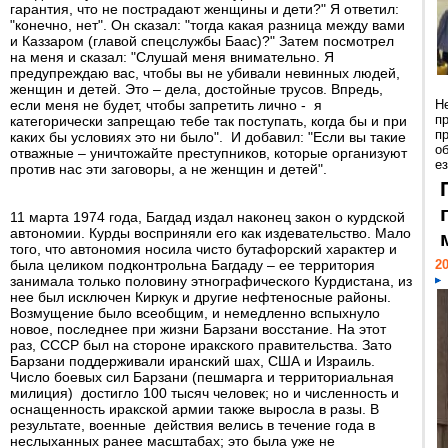
гарантия, что не пострадают женщины и дети?" Я ответил:
"конечно, нет". Он сказал: "тогда какая разница между вами
и Каззаром (главой спецслужбы Баас)?" Затем посмотрел
на меня и сказал: "Слушай меня внимательно. Я
предупреждаю вас, чтобы вы не убивали невинных людей,
женщин и детей. Это – дела, достойные трусов. Впредь,
если меня не будет, чтобы запретить лично - я
Н
п
категорически запрещаю тебе так поступать, когда бы и при
п
каких бы условиях это ни было". И добавил: "Если вы такие
о
отважные – уничтожайте преступников, которые организуют
ез
против нас эти заговоры, а не женщин и детей".
11 марта 1974 года, Багдад издал наконец закон о курдской
автономии. Курды восприняли его как издевательство. Мало
того, что автономия носила чисто бутафорский характер и
была целиком подконтрольна Багдаду – ее территория
20
занимала только половину этнографического Курдистана, из
нее был исключен Киркук и другие нефтеносные районы.
Возмущение было всеобщим, и немедленно вспыхнуло
новое, последнее при жизни Барзани восстание. На этот
раз, СССР был на стороне иракского правительства. Зато
Барзани поддерживали иранский шах, США и Израиль.
Число боевых сил Барзани (пешмарга и территориальная
милиция) достигло 100 тысяч человек; но и численность и
оснащенность иракской армии также выросла в разы. В
результате, военные действия велись в течение года в
неслыханных ранее масштабах; это была уже не