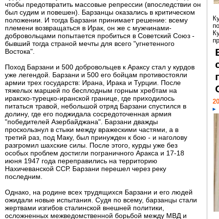
чтобы предотвратить массовые репрессии (впоследствии он
был судим и повешен). Барзанцы оказались в критическом
К
положении. И тогда Барзани принимает решение: всему
п
племени возвращаться в Ирак, он же с мужчинами-
К
добровольцами попытается пробиться в Советский Союз -
пр
бывший тогда страной мечты для всего "угнетенного
Востока".
Поход Барзани и 500 добровольцев к Араксу стал у курдов
уже легендой. Барзани и 500 его бойцам противостояли
армии трех государств: Ирана, Ирака и Турции. После
тяжелых маршей по бесплодным горным хребтам на
иракско-турецко-иранской границе, где приходилось
20
питаться травой, небольшой отряд Барзани спустился в
долину, где его поджидала сосредоточенная армия
"победителей Азербайджана". Барзани дважды
проскользнул в стыки между вражескими частями, а в
третий раз, под Маку, был принужден к бою - и наголову
разгромил шахские силы. После этого, курды уже без
особых проблем достигли пограничного Аракса и 17-18
июня 1947 года переправились на территорию
Нахичеванской ССР. Барзани перешел через реку
последним.
Однако, на родине всех трудящихся Барзани и его людей
ожидали новые испытания. Судя по всему, барзанцы стали
жертвами изгибов сталинской внешней политики,
осложненных межведомственной борьбой между МВД и