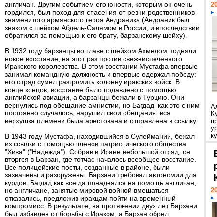
англичан. Другим событием его юности, которым он очень
20
гордился, был поход для спасения от резни родственников
знаменитого армянского героя Андраника (Андраник был
знаком с шейхом Абдель-Салямом в России, и впоследствии
обратился за помощью к его брату, барзанскому шейху).
В 1932 году барзанцы во главе с шейхом Ахмедом подняли
новое восстание, на этот раз против свежеиспеченного
Иракского королевства. В этом восстании Мустафа впервые
занимал командную должность и впервые одержал победу:
его отряд сумел разгромить колонну иракских войск. В
конце концов, восстание было подавлено с помощью
английской авиации, а барзанцы бежали в Турцию. Они
вернулись под обещание амнистии, но Багдад, как это с ним
А
постоянно случалось, нарушил свои обещания: вся
К
верхушка племени была арестована и отправлена в ссылку.
п
у
ку
В 1943 году Мустафа, находившийся в Сулеймании, бежал
из ссылки с помощью членов патриотического общества
"Хива" ("Надежда"). Собрав в Иране небольшой отряд, он
вторгся в Барзан, где тотчас началось всеобщее восстание.
Все полицейские посты, созданные в районе, были
захвачены и разоружены. Барзани требовал автономии для
курдов. Багдад как всегда понадеялся на помощь англичан,
но англичане, занятые мировой войной вмешаться
20
отказались, предложив иракцам пойти на временный
компромисс. В результате, на протяжении двух лет Барзани
был избавлен от борьбы с Ираком, а Барзан обрел