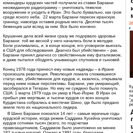
командиры курдских частей получили из ставки Барзани
неожиданную радиограмму – уничтожать тяжелое
вооружение и уходить в Иран. Это было буквально, как гром
среди ясного неба. 22 марта Барзани пересек иранскую
границу, навсегда оставив родные места. Десятки тысяч
20
беженцев шли вслед за ним. Все было кончено.
Крушение дела всей жизни сразу же подорвало здоровье
Барзани: той же весной у него начались боли в желудке.
Боли усиливались, и, в конце концов, его уговорили выехать
в США для обследования. Диагноз был убийственен – рак.
Барзани принял диагноз со свойственным ему фатализмом,
и даже пытался ободрять унывающих спутников и сыновей.
Конец 1978 года принесл ему новые надежды – в Иране
произошла революция. Революция ломала сложившееся
статус-кво, убийственное для курдов, и, казалось, открывала
перед ними новые перспективы. Барзани, уже умирающий,
К
засобирался в Тегеран. Но ему не суждено было покинуть
е
США: 1 марта 1979 года он умер в Нью-Йорке. В Иран он
л
прибыл уже мертвым; и тысячи курдов со всех концов
"
Курдистана собрались в местечке Шино, где было предано
р
земле тело их национального лидера.
В Шино Барзани покоился 14 лет – самые мрачные годы
курдской истории, когда режим Саддама Хусейна уничтожал
курдов сотнями тысяч (всего, по подсчетам
правозащитников, Саддамом было уничтожено не менее
182 тысячи курдов). Однако в 1991 году, благодаря