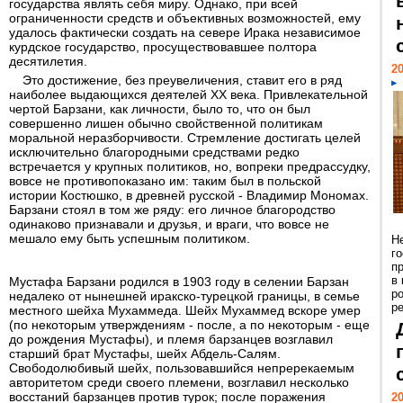
государства являть себя миру. Однако, при всей
ограниченности средств и объективных возможностей, ему
удалось фактически создать на севере Ирака независимое
курдское государство, просуществовавшее полтора
десятилетия.
20
Это достижение, без преувеличения, ставит его в ряд
наиболее выдающихся деятелей ХХ века. Привлекательной
чертой Барзани, как личности, было то, что он был
совершенно лишен обычно свойственной политикам
моральной неразборчивости. Стремление достигать целей
исключительно благородными средствами редко
встречается у крупных политиков, но, вопреки предрассудку,
вовсе не противопоказано им: таким был в польской
истории Костюшко, в древней русской - Владимир Мономах.
Барзани стоял в том же ряду: его личное благородство
одинаково признавали и друзья, и враги, что вовсе не
мешало ему быть успешным политиком.
Н
г
п
в
Мустафа Барзани родился в 1903 году в селении Барзан
р
недалеко от нынешней иракско-турецкой границы, в семье
ре
местного шейха Мухаммеда. Шейх Мухаммед вскоре умер
(по некоторым утверждениям - после, а по некоторым - еще
до рождения Мустафы), и племя барзанцев возглавил
старший брат Мустафы, шейх Абдель-Салям.
Свободолюбивый шейх, пользовавшийся непререкаемым
авторитетом среди своего племени, возглавил несколько
восстаний барзанцев против турок; после поражения
20