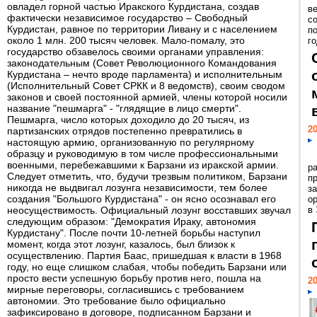
овладел горной частью Иракского Курдистана, создав
ве
фактически независимое государство – Свободный
с
Курдистан, равное по территории Ливану и с населением
п
около 1 млн. 200 тысяч человек. Мало-помалу, это
го
государство обзавелось своими органами управления:
законодательным (Совет Революционного Командования
Курдистана – нечто вроде парламента) и исполнительным
(Исполнительный Совет СРКК и 8 ведомств), своим сводом
законов и своей постоянной армией, члены которой носили
название "пешмарга" - "глядящие в лицо смерти".
Пешмарга, число которых доходило до 20 тысяч, из
20
партизанских отрядов постепенно превратились в
настоящую армию, организованную по регулярному
образцу и руководимую в том числе профессиональными
военными, перебежавшими к Барзани из иракской армии.
р
Следует отметить, что, будучи трезвым политиком, Барзани
пр
никогда не выдвигал лозунга независимости, тем более
з
создания "Большого Курдистана" - он ясно осознавал его
о
неоcуществимость. Официальный лозунг восставших звучал
в
следующим образом: "Демократия Ираку, автономия
Курдистану". После почти 10-летней борьбы наступил
момент, когда этот лозунг, казалось, был близок к
осуществлению. Партия Баас, пришедшая к власти в 1968
году, но еще слишком слабая, чтобы победить Барзани или
просто вести успешную борьбу против него, пошла на
20
мирные переговоры, согласившись с требованием
автономии. Это требование было официально
зафиксировано в договоре, подписанном Барзани и