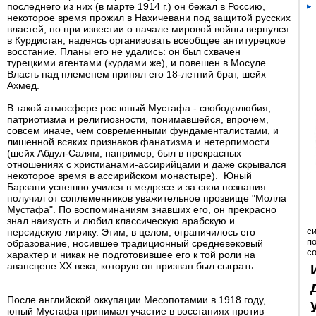
последнего из них (в марте 1914 г.) он бежал в Россию,
некоторое время прожил в Нахичевани под защитой русских
властей, но при известии о начале мировой войны вернулся
в Курдистан, надеясь организовать всеобщее антитурецкое
восстание. Планы его не удались: он был схвачен
турецкими агентами (курдами же), и повешен в Мосуле.
Власть над племенем принял его 18-летний брат, шейх
Ахмед.
В такой атмосфере рос юный Мустафа - свободолюбия,
патриотизма и религиозности, понимавшейся, впрочем,
совсем иначе, чем современными фундаменталистами, и
лишенной всяких признаков фанатизма и нетерпимости
(шейх Абдул-Салям, например, был в прекрасных
отношениях с христианами-ассирийцами и даже скрывался
некоторое время в ассирийском монастыре). Юный
Барзани успешно учился в медресе и за свои познания
получил от соплеменников уважительное прозвище "Молла
Мустафа". По воспоминаниям знавших его, он прекрасно
знал наизусть и любил классическую арабскую и
с
персидскую лирику. Этим, в целом, ограничилось его
п
образование, носившее традиционный средневековый
с
характер и никак не подготовившее его к той роли на
авансцене ХХ века, которую он призван был сыграть.
После английской оккупации Месопотамии в 1918 году,
юный Мустафа принимал участие в восстаниях против