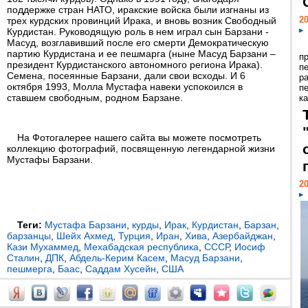
поддержке стран НАТО, иракские войска были изгнаны из
20
трех курдских провинций Ирака, и вновь возник Свободный
Курдистан. Руководящую роль в нем играл сын Барзани -
Масуд, возглавивший после его смерти Демократическую
партию Курдистана и ее пешмарга (ныне Масуд Барзани –
п
президент Курдистанского автономного региона Ирака).
п
Семена, посеянные Барзани, дали свои всходы. И 6
р
октября 1993, Молла Мустафа навеки успокоился в
п
ставшем свободным, родном Барзане.
ка
На Фотогалерее нашего сайта вы можете посмотреть
коллекцию фотографий, посвященную легендарной жизни
Мустафы Барзани.
20
Теги:
Мустафа Барзани
,
курды
,
Ирак
,
Курдистан
,
Барзан
,
барзанцы
,
Шейх Ахмед
,
Турция
,
Иран
,
Хива
,
Азербайджан
,
Кази Мухаммед
,
Мехабадская республика
,
СССР
,
Иосиф
Сталин
,
ДПК
,
Абдель-Керим Касем
,
Масуд Барзани
,
пешмерга
,
Баас
,
Саддам Хусейн
,
США