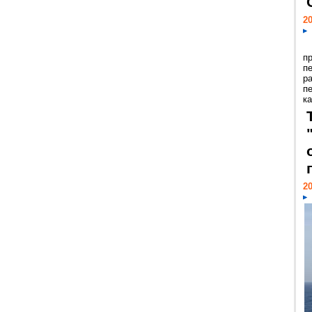
20
п
п
р
п
ка
20