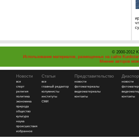
и
ч
с
© 2000-2012 K
Использование материалов, размещенных на сайте Kurdistan
Мнение авторов мож
Новости
Статьи
Представительство
Диаспор
все
все
новости
новости
спорт
главный редактор
фотоматериалы
фотоматер
религия
колумнисты
видеоматериалы
видеомате
политика
институты
контакты
контакты
экономика
СМИ
природа
общество
культура
наука
происшествия
избранное