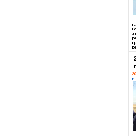
п
н
з
р
п
ре
20