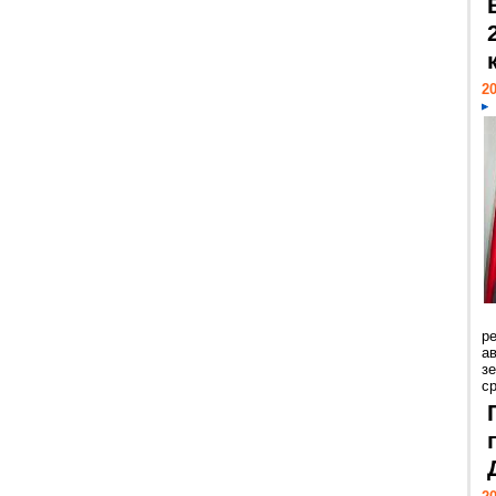
20
р
ав
з
с