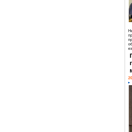
Н
п
п
о
ез
20