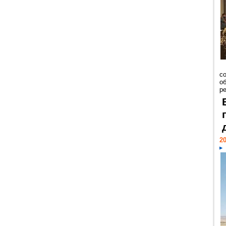
со
о
ре
20