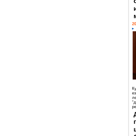
20
К
е
л
"
р