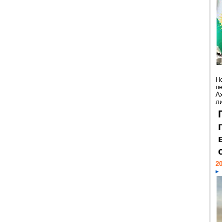
Н
п
А
ли
20