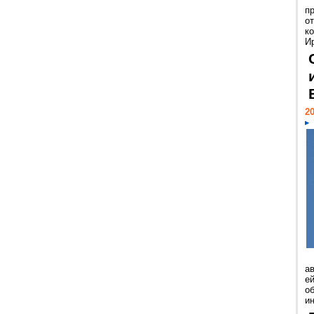
п
о
к
И
20
а
ей
о
и