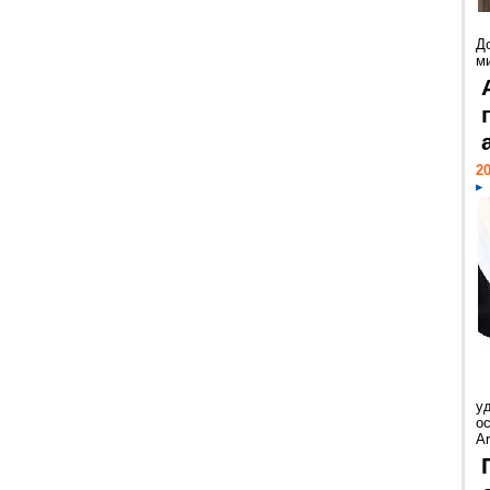
Д
м
20
у
ос
Ar