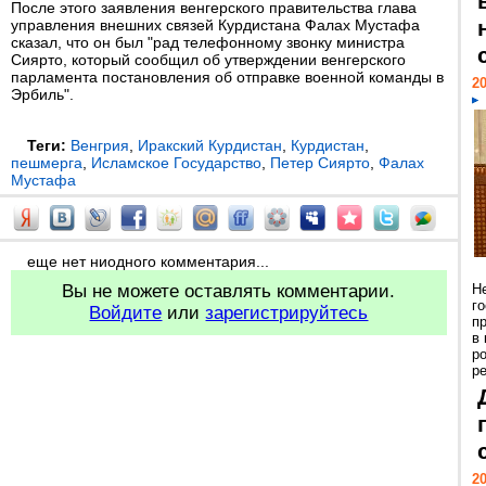
После этого заявления венгерского правительства глава
управления внешних связей Курдистана Фалах Мустафа
сказал, что он был "рад телефонному звонку министра
Сиярто, который сообщил об утверждении венгерского
парламента постановления об отправке военной команды в
20
Эрбиль".
Теги:
Венгрия
,
Иракский Курдистан
,
Курдистан
,
пешмерга
,
Исламское Государство
,
Петер Сиярто
,
Фалах
Мустафа
еще нет ниодного комментария...
Вы не можете оставлять комментарии.
Н
г
Войдите
или
зарегистрируйтесь
п
в
р
ре
20