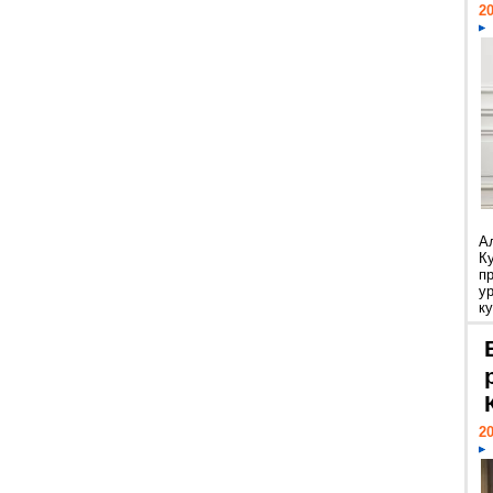
20
А
К
п
у
ку
20