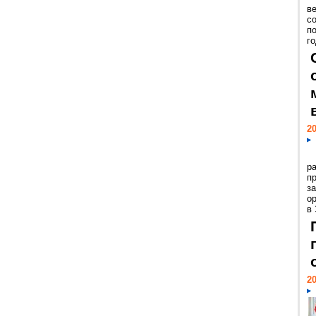
ве
с
п
го
20
р
пр
з
о
в
20