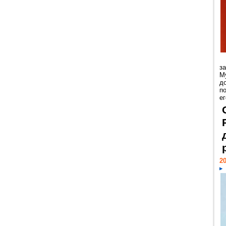
з
М
д
п
ег
20