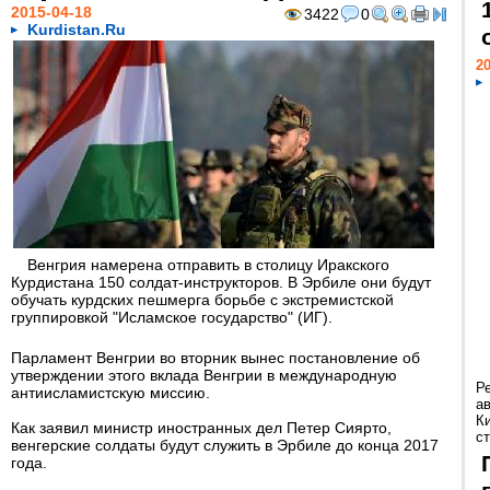
2015-04-18
3422
0
Kurdistan.Ru
20
Венгрия намерена отправить в столицу Иракского
Курдистана 150 солдат-инструкторов. В Эрбиле они будут
обучать курдских пешмерга борьбе с экстремистской
группировкой "Исламское государство" (ИГ).
Парламент Венгрии во вторник вынес постановление об
утверждении этого вклада Венгрии в международную
Р
антиисламистскую миссию.
а
К
Как заявил министр иностранных дел Петер Сиярто,
ст
венгерские солдаты будут служить в Эрбиле до конца 2017
года.