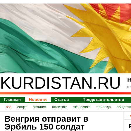
KURDISTAN.RU
н
е
Главная
Новости
Статьи
Представительство
все
спорт
религия
политика
экономика
природа
обществ
Венгрия отправит в
Эрбиль 150 солдат