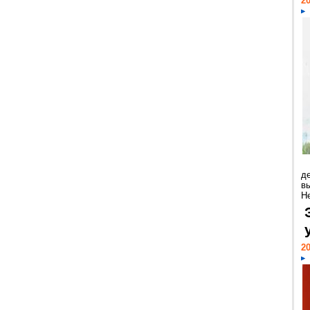
20
д
в
Н
20