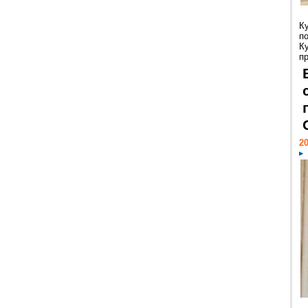
К
п
К
пр
20