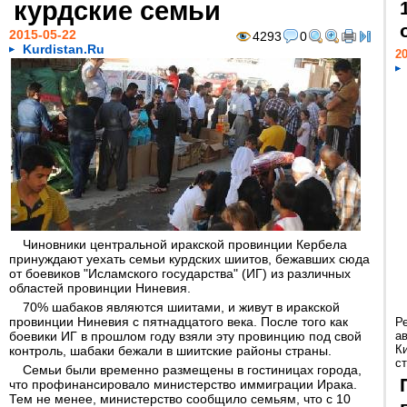
курдские семьи
2015-05-22
4293
0
Kurdistan.Ru
20
Чиновники центральной иракской провинции Кербела
принуждают уехать семьи курдских шиитов, бежавших сюда
от боевиков "Исламского государства" (ИГ) из различных
областей провинции Ниневия.
70% шабаков являются шиитами, и живут в иракской
провинции Ниневия с пятнадцатого века. После того как
Р
боевики ИГ в прошлом году взяли эту провинцию под свой
а
К
контроль, шабаки бежали в шиитские районы страны.
ст
Семьи были временно размещены в гостиницах города,
что профинансировало министерство иммиграции Ирака.
Тем не менее, министерство сообщило семьям, что с 10