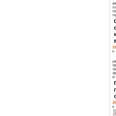
ве
с
п
го
20
р
пр
з
о
в
20