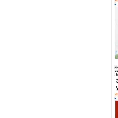
20
д
в
Н
20