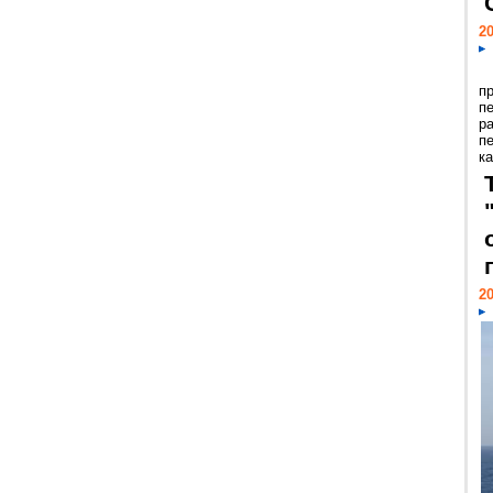
20
п
п
р
п
ка
20