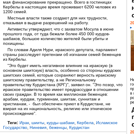
мая финансирование прекращено. Всего в гостиницах
Кербелы в настоящее время проживают 6200 человек из
1200 семей.
Местные власти также создают для них трудности,
отказывая в выдаче разрешений на работу.
20
Активисты утверждают, что с захватом Мосула в июне
прошлого года, от туда бежали более 450 000 курдов-
шабаков, большое количество жителей были убиты и
похищены.
По словам Адиля Нури, иракского депутата, парламент
страны расследует претензии об изгнании семей беженцев
из Кербелы.
"Это будет иметь негативное влияние на иракскую (в
основном шиитскую) власть, особенно со стороны курдских
шиитских семей, которые сохраняют верность иракскому
шиитскому правительству, а не Региональному
Н
г
правительству Курдистана (КРГ)", заявил он. "Это позор, что
п
иракское правительство имеет предрассудки в отношении
в
своих граждан. В то время как миллионам беженцев:
р
арабам, курдам, туркменам, шиитам, суннитам и
ре
христианам, - был обеспечен приют в Курдистане, не
взирая на их национальность, религию или этническое
происхождение".
Теги:
Ирак
,
шииты
,
курды-шабаки
,
Кербела
,
Исламское
Государство
,
Ниневия
,
беженцы
,
Курдистан
20