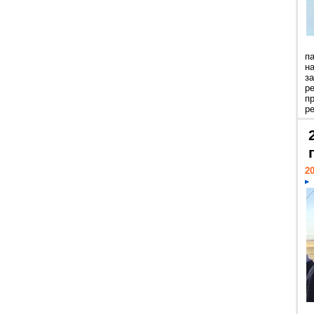
п
н
з
р
п
ре
20