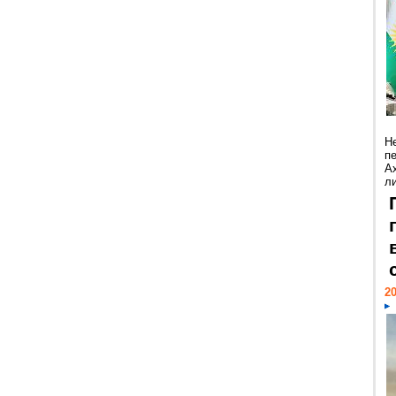
Н
п
А
ли
20