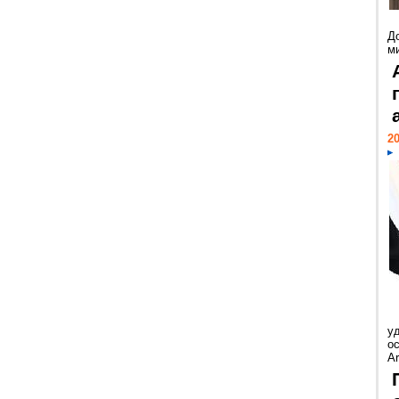
Д
м
20
у
ос
Ar