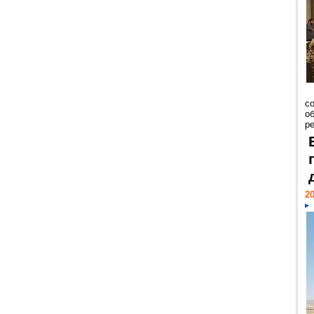
со
о
ре
20