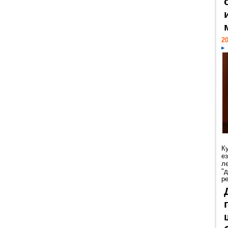
20
К
е
л
"
р