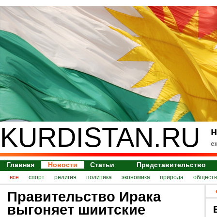
KURDISTAN.RU
н
е
Главная
Новости
Статьи
Представительство
все
спорт
религия
политика
экономика
природа
обществ
Правительство Ирака
выгоняет шиитские