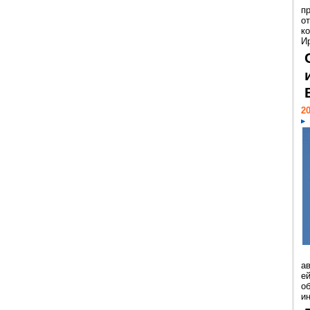
п
о
к
И
20
а
ей
о
и