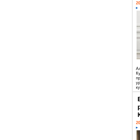
20
А
К
п
у
ку
20