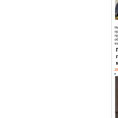
Н
п
п
о
ез
20