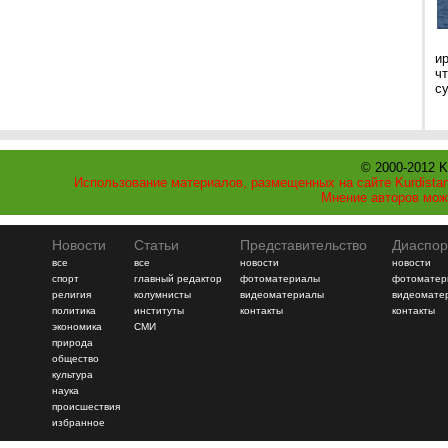
и
ч
с
© 2000-2012 K
Использование материалов, размещенных на сайте Kurdistan
Мнение авторов мож
Новости
Статьи
Представительство
Диаспор
все
все
новости
новости
спорт
главный редактор
фотоматериалы
фотоматер
религия
колумнисты
видеоматериалы
видеомате
политика
институты
контакты
контакты
экономика
СМИ
природа
общество
культура
наука
происшествия
избранное