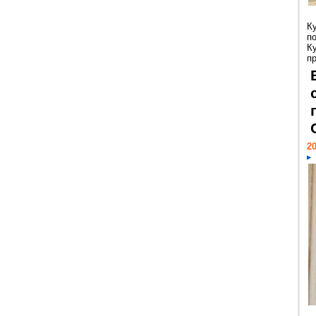
К
п
К
пр
20