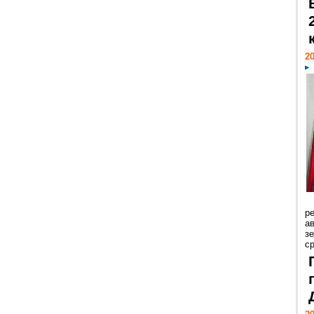
20
р
ав
з
с