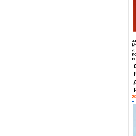
з
М
д
п
ег
20