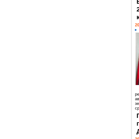
20
р
ав
з
с