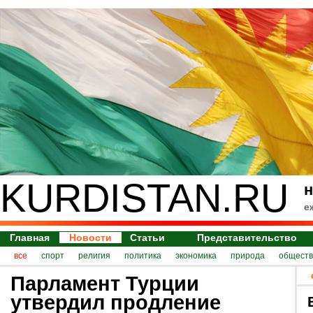
KURDISTAN.RU
н
е
Главная
Новости
Статьи
Представительство
все
спорт
религия
политика
экономика
природа
обществ
Парламент Турции
утвердил продление