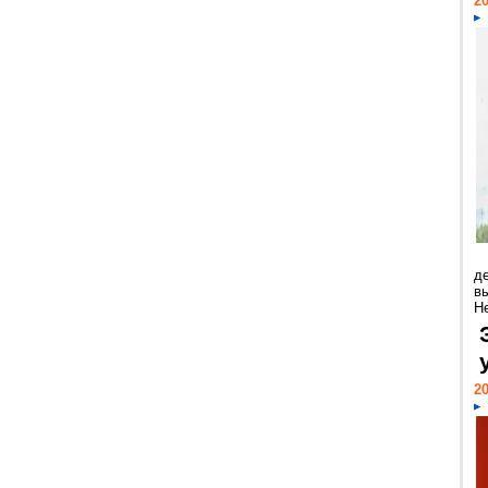
20
д
в
Н
20