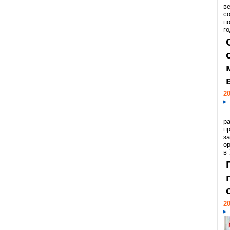
ве
с
п
го
20
р
пр
з
о
в
20