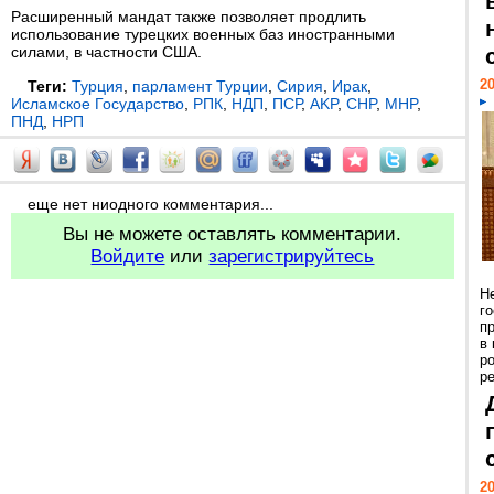
Расширенный мандат также позволяет продлить
использование турецких военных баз иностранными
силами, в частности США.
20
Теги:
Турция
,
парламент Турции
,
Сирия
,
Ирак
,
Исламское Государство
,
РПК
,
НДП
,
ПСР
,
AKP
,
CHP
,
MHP
,
ПНД
,
НРП
еще нет ниодного комментария...
Вы не можете оставлять комментарии.
Войдите
или
зарегистрируйтесь
Н
г
п
в
р
ре
20