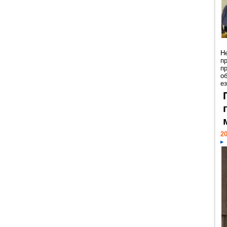
Н
п
п
о
ез
20