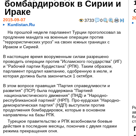
бомбардировок в Сирии и
Ираке
20
2015-09-07
3733
0
Kurdistan.Ru
На прошлой неделе парламент Турции проголосовал за
продление мандата на военные операции против
"террористических угроз" на своих южных границах с
Ираком и Сирией.
В настоящее время вооруженным силам разрешено
проводить операции против "Исламского государства" (ИГ)
и "Рабочей партии Курдистана" (РПК). Таким образом,
парламент продлил кампанию, одобренную в июле, и
которая должна была закончиться 1 октября.
В этом вопросе правящая "Партия справедливости и
развития" (ПСР) была поддержана "Партией
националистического движения" (ПНД) и "Народно-
республиканской партией" (HPП). Про-курдская "Народно-
демократическая партия" (НДП) выступили против
Р
продолжения бомбардировок, которые в основном
а
направлены на базы РПК.
К
Турецкое правительство и РПК возобновили боевые
ст
действия в последние месяцы, покончив с двумя годами
режима прекращения огня.