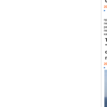
20
п
п
р
п
ка
20