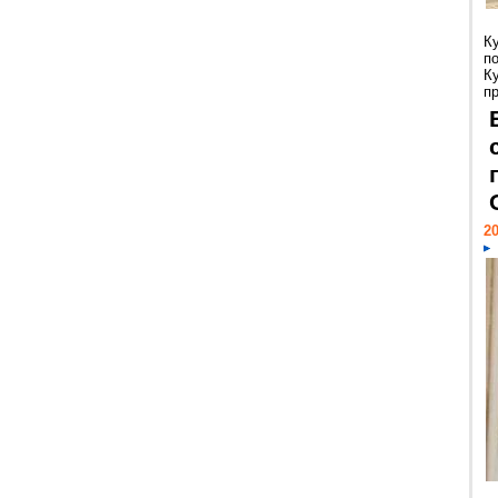
К
п
К
пр
20