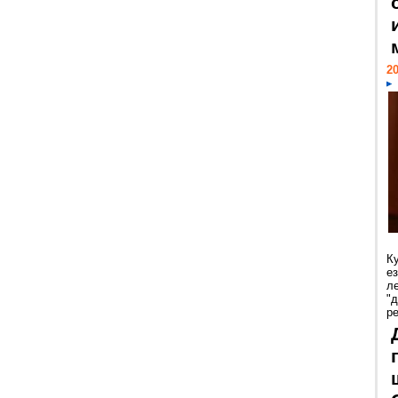
20
К
е
л
"
р