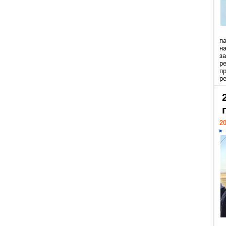
п
н
з
р
п
ре
20