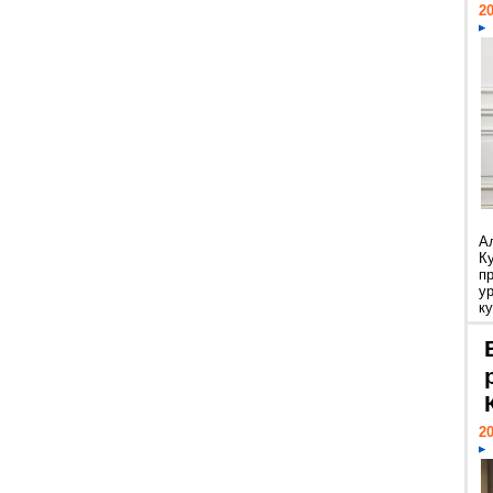
20
А
К
п
у
ку
20