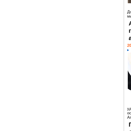
Д
м
20
у
ос
Ar