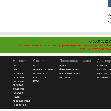
и
ч
с
© 2000-2012 K
Использование материалов, размещенных на сайте Kurdistan
Мнение авторов мож
Новости
Статьи
Представительство
Диаспор
все
все
новости
новости
спорт
главный редактор
фотоматериалы
фотоматер
религия
колумнисты
видеоматериалы
видеомате
политика
институты
контакты
контакты
экономика
СМИ
природа
общество
культура
наука
происшествия
избранное