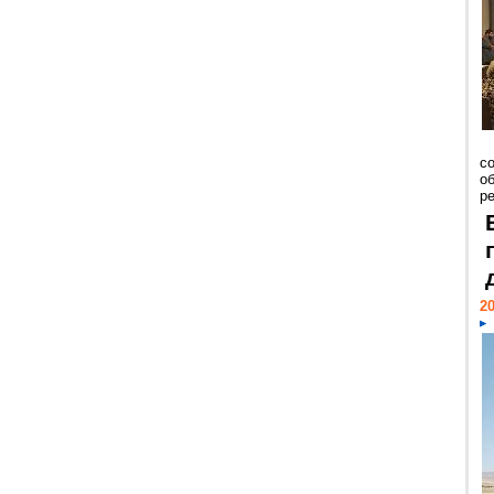
со
о
ре
20