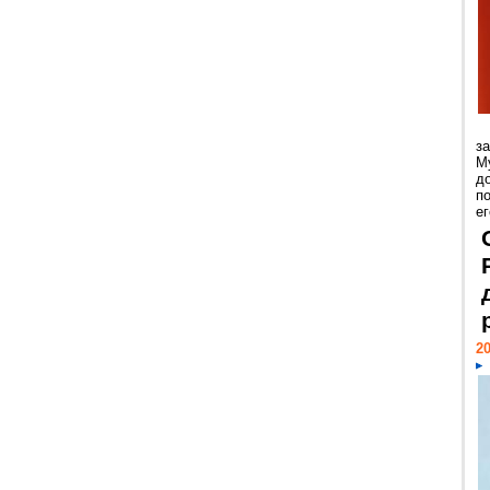
з
М
д
п
ег
20