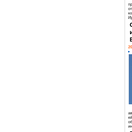
п
о
к
И
20
а
ей
о
и