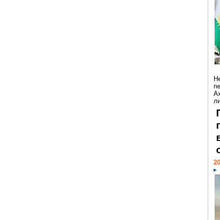
Н
п
А
ли
20