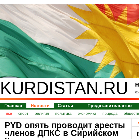
KURDISTAN.RU
н
е
Главная
Новости
Статьи
Представительство
все
спорт
религия
политика
экономика
природа
обществ
PYD опять проводит аресты
членов ДПКС в Сирийском