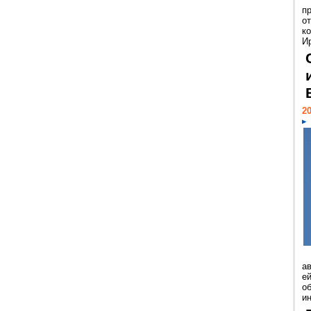
п
о
к
И
20
а
ей
о
и