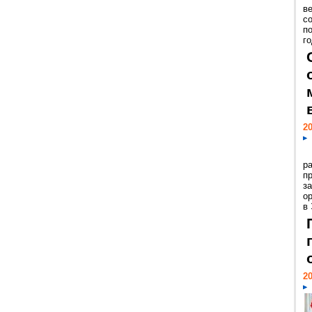
ве
с
п
го
20
р
пр
з
о
в
20