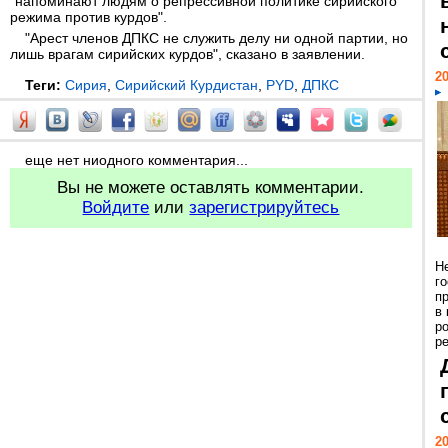
"напоминают людям о репрессивной политике сирийского
режима против курдов".
"Арест членов ДПКС не служить делу ни одной партии, но
лишь врагам сирийских курдов", сказано в заявлении.
20
Теги:
Сирия
,
Сирийский Курдистан
,
PYD
,
ДПКС
еще нет ниодного комментария...
Вы не можете оставлять комментарии.
Войдите
или
зарегистрируйтесь
Н
г
п
в
р
ре
20