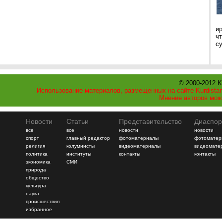
и
ч
с
© 2000-2012 K
Использование материалов, размещенных на сайте Kurdistan
Мнение авторов мож
Новости
Статьи
Представительство
Диаспор
все
все
новости
новости
спорт
главный редактор
фотоматериалы
фотоматер
религия
колумнисты
видеоматериалы
видеомате
политика
институты
контакты
контакты
экономика
СМИ
природа
общество
культура
наука
происшествия
избранное