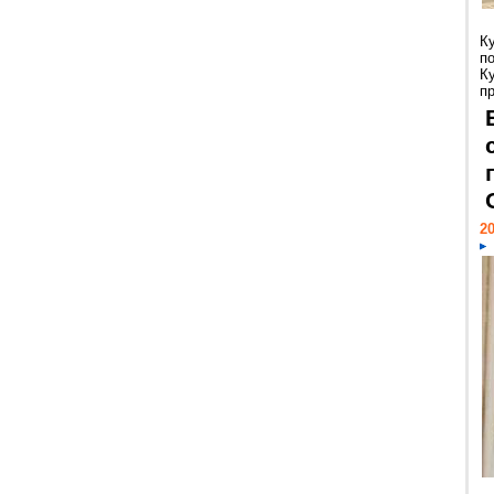
К
п
К
пр
20