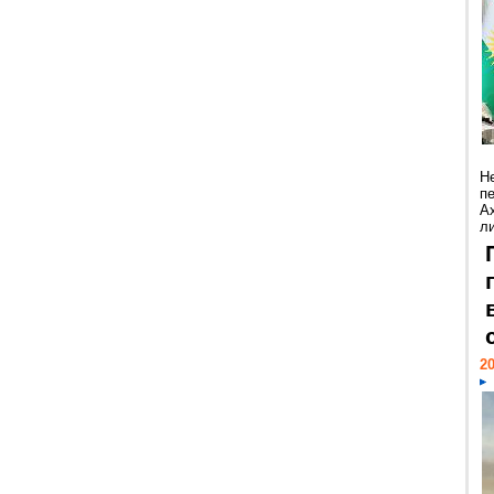
Н
п
А
ли
20