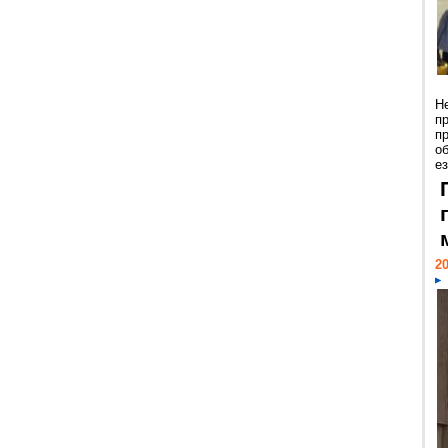
Н
п
п
о
ез
20