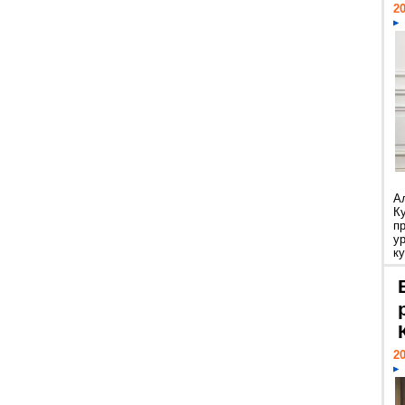
20
А
К
п
у
ку
20