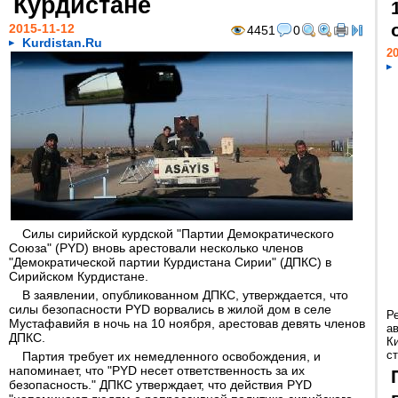
Курдистане
2015-11-12
4451
0
Kurdistan.Ru
20
Силы сирийской курдской "Партии Демократического
Союза" (PYD) вновь арестовали несколько членов
"Демократической партии Курдистана Сирии" (ДПКС) в
Сирийском Курдистане.
В заявлении, опубликованном ДПКС, утверждается, что
силы безопасности PYD ворвались в жилой дом в селе
Р
Мустафавийя в ночь на 10 ноября, арестовав девять членов
а
ДПКС.
К
ст
Партия требует их немедленного освобождения, и
напоминает, что "PYD несет ответственность за их
безопасность." ДПКС утверждает, что действия PYD