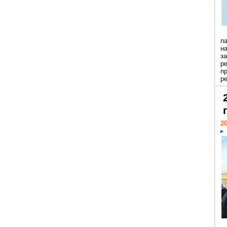
п
н
з
р
п
ре
20