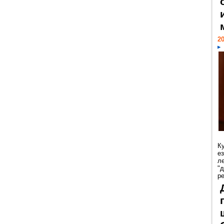
20
К
е
л
"
р