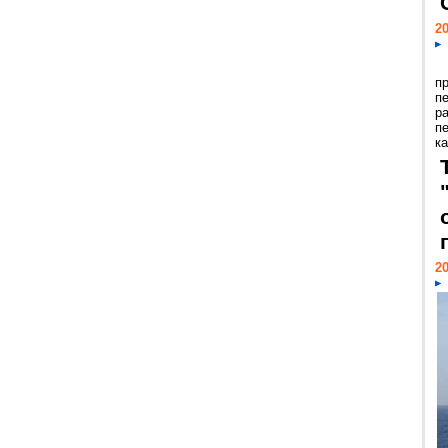
20
п
п
р
п
ка
20