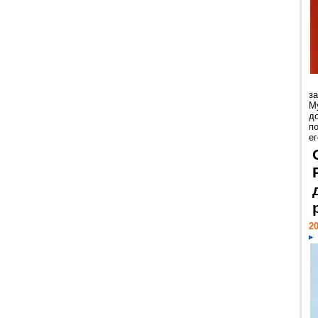
з
М
д
п
ег
20