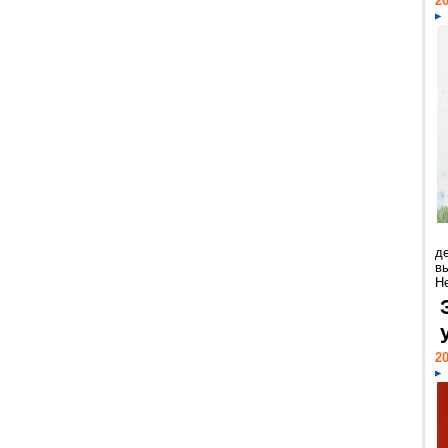
20
д
в
Н
20