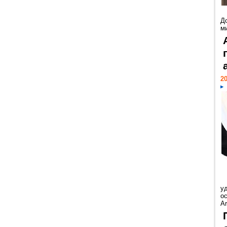
Д
м
20
у
ос
Ar