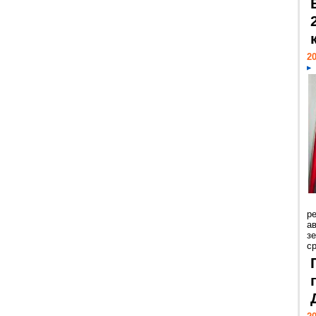
20
р
ав
з
с