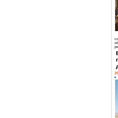
со
о
ре
20